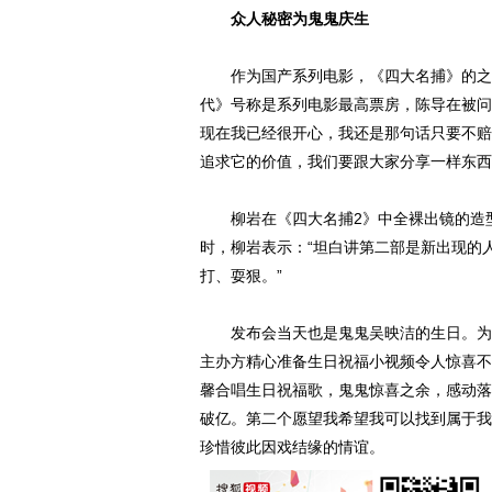
众人秘密为鬼鬼庆生
作为国产系列电影，《四大名捕》的之前
代》号称是系列电影最高票房，陈导在被问
现在我已经很开心，我还是那句话只要不赔
追求它的价值，我们要跟大家分享一样东西
柳岩在《四大名捕2》中全裸出镜的造型
时，柳岩表示：“坦白讲第二部是新出现的
打、耍狠。”
发布会当天也是鬼鬼吴映洁的生日。为保
主办方精心准备生日祝福小视频令人惊喜不
馨合唱生日祝福歌，鬼鬼惊喜之余，感动落
破亿。第二个愿望我希望我可以找到属于我
珍惜彼此因戏结缘的情谊。