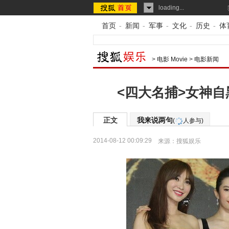
loading...
首页
-
新闻
-
军事
-
文化
-
历史
-
体
>
电影 Movie
>
电影新闻
<四大名捕>女神自
正文
我来说两句
(
人参与)
2014-08-12 00:09:29
来源：
搜狐娱乐