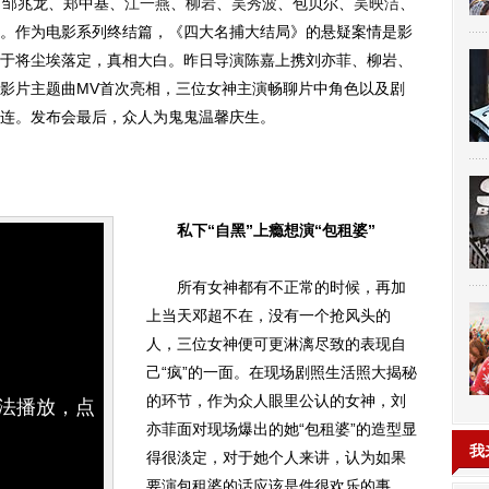
、邹兆龙、郑中基、
江一燕
、
柳岩
、
吴秀波
、包贝尔、
吴映洁
、
。作为电影系列终结篇，《四大名捕大结局》的悬疑案情是影
于将尘埃落定，真相大白。昨日导演陈嘉上携刘亦菲、柳岩、
影片主题曲MV首次亮相，三位女神主演畅聊片中角色以及剧
连。发布会最后，众人为鬼鬼温馨庆生。
私下“自黑”上瘾想演“包租婆”
所有女神都有不正常的时候，再加
上当天邓超不在，没有一个抢风头的
人，三位女神便可更淋漓尽致的表现自
己“疯”的一面。在现场剧照生活照大揭秘
的环节，作为众人眼里公认的女神，刘
无法播放，点
亦菲面对现场爆出的她“包租婆”的造型显
我
得很淡定，对于她个人来讲，认为如果
要演包租婆的话应该是件很欢乐的事