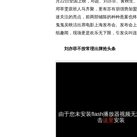
月22日全国上映，
邓超
、
刘亦菲
、黄秋生
邓萃雯原班人马齐聚，更有
苏有朋
强势加盟
迷关注的亮点，前两部铺陈的种种悬案也终
鬼鬼吴映洁出席电影上海发布会。发布会上
组趣闻，现场更是欢乐无下限，引发尖叫连
刘亦菲不按常理出牌抢头条
由于您未安装flash播放器视频
击
这里
安装