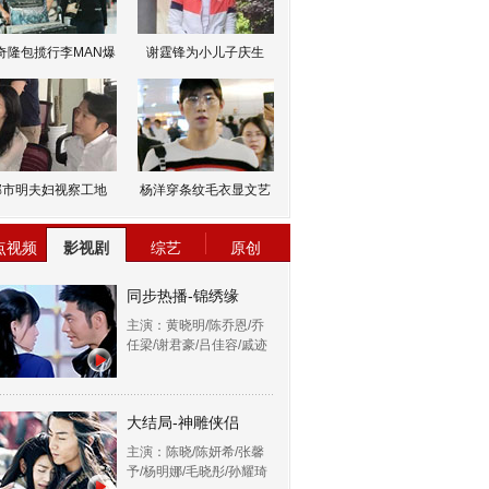
奇隆包揽行李MAN爆
谢霆锋为小儿子庆生
邹市明夫妇视察工地
杨洋穿条纹毛衣显文艺
点视频
影视剧
综艺
原创
同步热播-锦绣缘
主演：黄晓明/陈乔恩/乔
任梁/谢君豪/吕佳容/戚迹
大结局-神雕侠侣
主演：陈晓/陈妍希/张馨
予/杨明娜/毛晓彤/孙耀琦