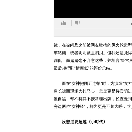
镜，在被问及之前被网友吐槽的风火轮造型
车轱辘，或者明明就是扇贝。但我还是觉得
调侃，而鬼鬼毫不介意这些，并坦言“经常
最后却得到“情商低”的评价总结。
而在“女神抱团五连拍”时，为演绎“女神
肩长裙而现场大扎马步，鬼鬼更是将卖萌进
覆自黑，却不料其不按常理出牌，径直走到
旁边两位“女神经”，柳岩更是不禁大呼：“
没想过要超越《小时代》