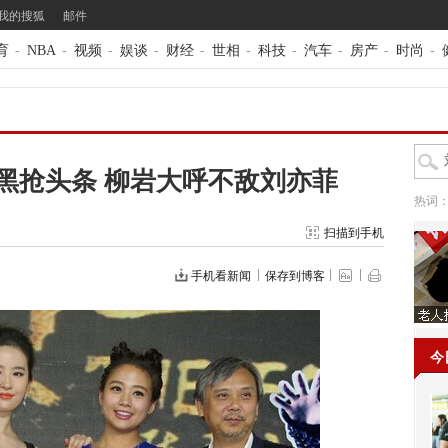
我的搜狐
邮件
育
-
NBA
-
视频
-
娱谈
-
财经
-
世相
-
科技
-
汽车
-
房产
-
时尚
-
黑抢头条 柳岩大呼不敌刘亦菲
热词
扫描到手机
手机看新闻
保存到博客
今