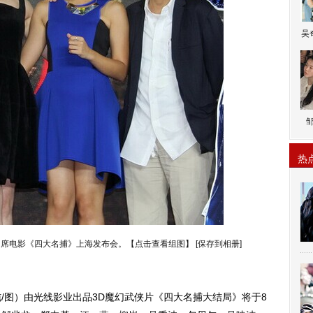
吴
热
出席电影《四大名捕》上海发布会。【点击查看组图】
[保存到相册]
/图）由光线影业出品3D魔幻武侠片《四大名捕大结局》将于8