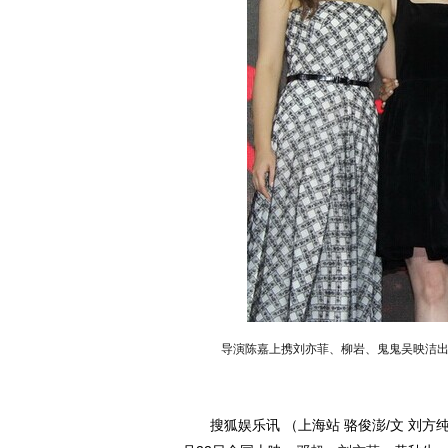
导演陈嘉上携刘亦菲、柳岩、鬼鬼吴映洁
搜狐娱乐讯 （上海站 骆俊澎/文 刘方纯