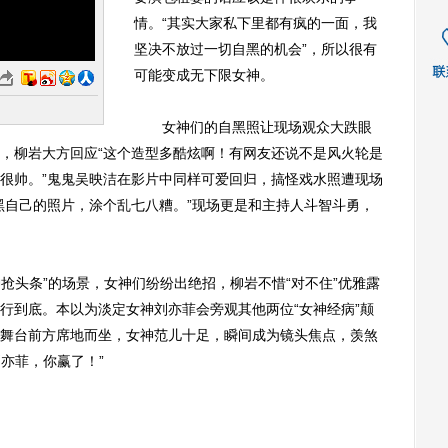
情。“其实大家私下里都有疯的一面，我
坚决不放过一切自黑的机会”，所以很有
可能变成无下限女神。
女神们的自黑照让现场观众大跌眼
，柳岩大方回应“这个造型多酷炫啊！有网友还说不是风火轮是
很帅。”鬼鬼吴映洁在影片中同样可爱回归，搞怪戏水照遭现场
黑自己的照片，涂个乱七八糟。”现场更是和主持人斗智斗勇，
抢头条”的场景，女神们纷纷出绝招，柳岩不惜“对不住”优雅露
行到底。本以为淡定女神刘亦菲会旁观其他两位“女神经病”颠
舞台前方席地而坐，女神范儿十足，瞬间成为镜头焦点，羡煞
刘亦菲，你赢了！”