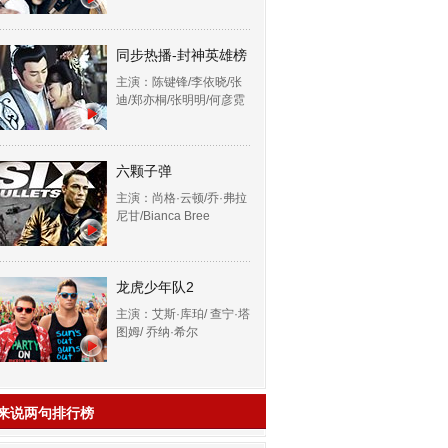
同步热播-封神英雄榜
主演：陈键锋/李依晓/张
迪/郑亦桐/张明明/何彦霓
六颗子弹
主演：尚格·云顿/乔·弗拉
尼甘/Bianca Bree
龙虎少年队2
主演：艾斯·库珀/ 查宁·塔
图姆/ 乔纳·希尔
来说两句排行榜