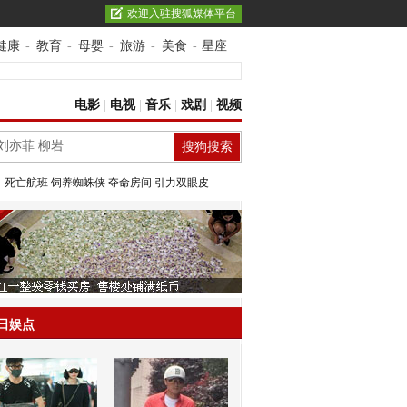
欢迎入驻搜狐媒体平台
健康
-
教育
-
母婴
-
旅游
-
美食
-
星座
电影
|
电视
|
音乐
|
戏剧
|
视频
：
死亡航班
饲养蜘蛛侠
夺命房间
引力双眼皮
日娱点