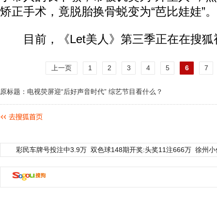
矫正手术，竟脱胎换骨蜕变为“芭比娃娃”。
目前，《Let美人》第三季正在在搜狐
上一页
1
2
3
4
5
6
7
原标题：电视荧屏迎“后好声音时代” 综艺节目看什么？
彩民车牌号投注中3.9万
双色球148期开奖:头奖11注666万
徐州小