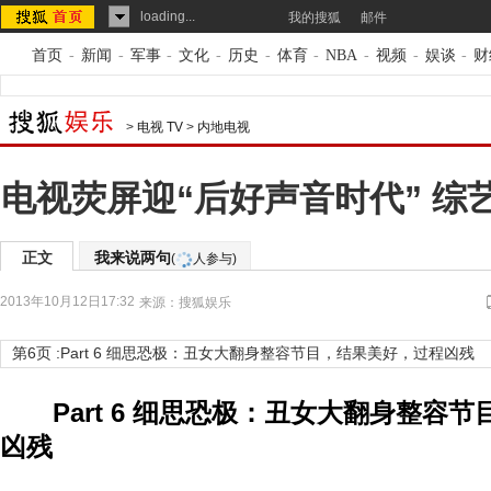
loading...
我的搜狐
邮件
首页
-
新闻
-
军事
-
文化
-
历史
-
体育
-
NBA
-
视频
-
娱谈
-
财
>
电视 TV
>
内地电视
电视荧屏迎“后好声音时代” 综
正文
我来说两句
(
人参与)
2013年10月12日17:32
来源：
搜狐娱乐
第6页 :Part 6 细思恐极：丑女大翻身整容节目，结果美好，过程凶残
Part 6 细思恐极：丑女大翻身整容
凶残