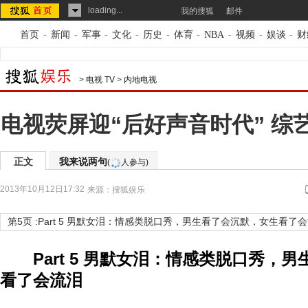
loading...
我的搜狐
邮件
首页
-
新闻
-
军事
-
文化
-
历史
-
体育
-
NBA
-
视频
-
娱谈
-
财
>
电视 TV
>
内地电视
电视荧屏迎“后好声音时代” 综
正文
我来说两句
(
人参与)
2013年10月12日17:32
来源：
搜狐娱乐
第5页 :Part 5 男默女泪：情感类脱口秀，男生看了会沉默，女生看了
Part 5 男默女泪：情感类脱口秀，男
看了会流泪