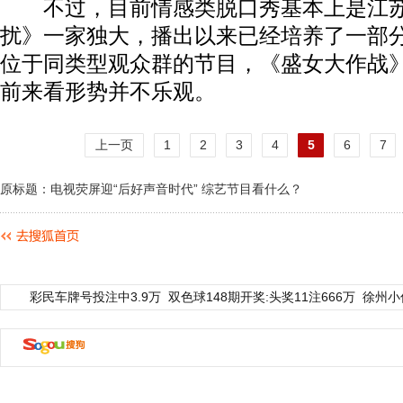
不过，目前情感类脱口秀基本上是江苏
扰》一家独大，播出以来已经培养了一部
位于同类型观众群的节目，《盛女大作战
前来看形势并不乐观。
上一页
1
2
3
4
5
6
7
原标题：电视荧屏迎“后好声音时代” 综艺节目看什么？
彩民车牌号投注中3.9万
双色球148期开奖:头奖11注666万
徐州小