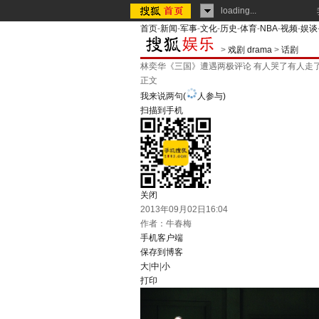
loading...
首页
-
新闻
-
军事
-
文化
-
历史
-
体育
-
NBA
-
视频
-
娱谈
>
戏剧 drama
>
话剧
林奕华《三国》遭遇两极评论 有人哭了有人走
正文
我来说两句
(
人参与)
扫描到手机
关闭
2013年09月02日16:04
作者：牛春梅
手机客户端
保存到博客
大
|
中
|
小
打印