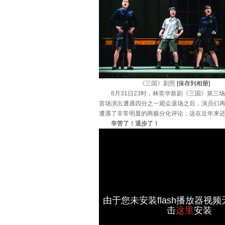
《三国》剧照
[保存到相册]
8月31日23时，林奕华新剧《三国》第三场
首场演出遭遇四分之一观众退场之后，演员们再
遭遇了非常明显的两极分化评论，这在近年来
辛苦了！退步了！
由于您未安装flash播放器视
击
这里
安装