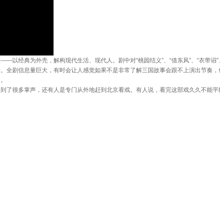
以经典为外壳，解构现代生活、现代人。剧中对“桃园结义”、“借东风”、“衣带诏”
身。全剧信息量巨大，有时会让人感觉如果不是非常了解三国故事会跟不上演出节奏，
》。
了很多掌声，还有人是专门从外地赶到北京看戏。有人说，看完这部戏久久不能平
流泪。有人则向林奕华道一声“辛苦了”，认为这部戏为观众打开一扇尘封已久的大门
：“林奕华，退步了！以前那种被一句话刺中而哭出来的情景没有出现。”一位电台
演不应该抱怨这一点，北京的观众已经很会看戏了。他的戏不是不够原汁原味，实验
后，谢幕时的林奕华和演员都流下了眼泪。林奕华自责地说：“当我看着观众不断离
没有把想讲的话讲清楚，没有让每个观众都可以在剧里找到自己。” 观众杨帆从台上
是着急地想学到谋略，没有，就对老师吼；台下看着的，等不及被打动，着急地想一眼
出结束后已经是23时。大概在演出接近三个小时的时候，观众李小姐就开始频频打
离场的观众中有不少人都是因为要急着去赶地铁才无奈离开的。观众刘笑言就呼吁，演
奈地说：“（我）做了一个梦，地铁因为戏剧观众，修订最后班车开出时间。”