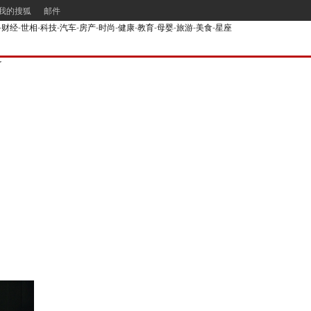
我的搜狐
邮件
-
财经
-
世相
-
科技
-
汽车
-
房产
-
时尚
-
健康
-
教育
-
母婴
-
旅游
-
美食
-
星座
了