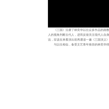
《三国》沿袭了林奕华以往众多作品的路数——
人的视角判断古代人，进而反馈关注现代人自
说，应该在来看演出前再通读一遍《三国演义
与以往相似，备受文艺青年推崇的林奕华得到
亮，最最凄凉的司马懿，会让人觉得莫名忧伤和
灵魂，审视自己的曾经。
但也有许多观众坦言不喜欢该剧，不客气地说
之一，没离场的那段时间也睡着了。她说：“导
自己要讲什么，形式大于内容。”
心太急？戏太长？
在首演现场看到有大约四分之一观众提前退场
还是会把他们的离场看成是自己的责任，就是我
上演着的，学生等不及“三顾茅庐”这种事，只
无奈。《三国》整场演出近三个半小时，晚场演
班地铁。在网上也有很多观众安慰林奕华说，
急着赶地铁了。面对大家的安慰，林奕华有些无
成熟了？无礼了？