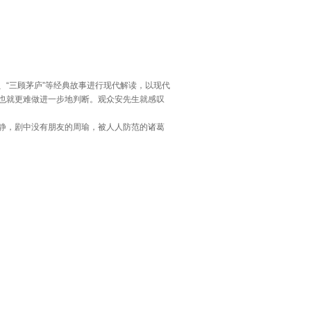
、“三顾茅庐”等经典故事进行现代解读，以现代
也就更难做进一步地判断。观众安先生就感叹
静，剧中没有朋友的周瑜，被人人防范的诸葛
，可以让走得太快的都市人，静下来梳理自己的
主持人在微博上明确表示，自己就是离场的观众
话剧也有很多非常棒的。我觉得他自己都不知道
开时，虽然可能每个人都有自己的原因，但我
的戏想到台下离场的观众：都市人太着急了。台
看到答案，没有，转身就走。 有些人则走得有些
开手机看时间，她在担心自己还能否赶上回家的末
出应该提前到晚上六点半开始，这样大家就不用