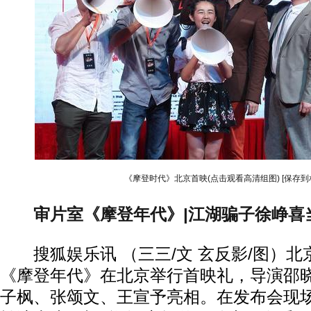
《摩登时代》北京首映(点击观看高清组图)
[保存到
审片室《摩登年代》|江湖骗子徐峥喜
搜狐娱乐讯 （三三/文 玄反影/图）北京
《摩登年代》在北京举行首映礼，导演邵
子枫、张颂文、王宣予亮相。在发布会现