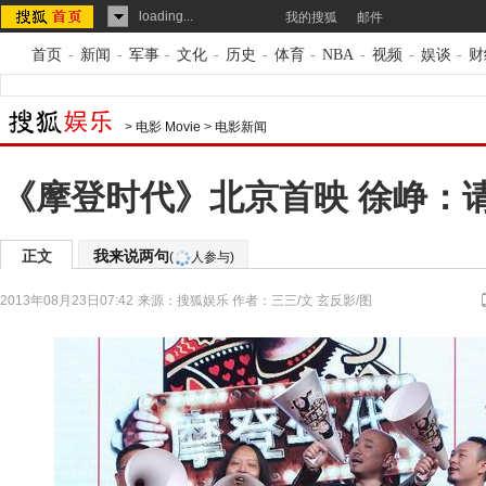
loading...
我的搜狐
邮件
首页
-
新闻
-
军事
-
文化
-
历史
-
体育
-
NBA
-
视频
-
娱谈
-
财
>
电影 Movie
>
电影新闻
《摩登时代》北京首映 徐峥：
正文
我来说两句
(
人参与)
2013年08月23日07:42
来源：
搜狐娱乐
作者：三三/文 玄反影/图