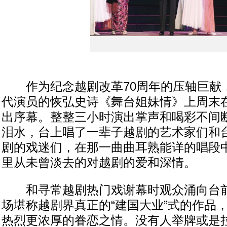
作为纪念越剧改革70周年的压轴巨献
代演员的恢弘史诗《舞台姐妹情》上周末
出序幕。整整三小时演出掌声和喝彩不间
泪水，台上唱了一辈子越剧的艺术家们和
剧的戏迷们，在那一曲曲耳熟能详的唱段
里从未曾淡去的对越剧的爱和深情。
和寻常越剧热门戏谢幕时观众涌向台前的
场堪称越剧界真正的“建国大业”式的作品
热烈更浓厚的眷恋之情。没有人举牌或是拉