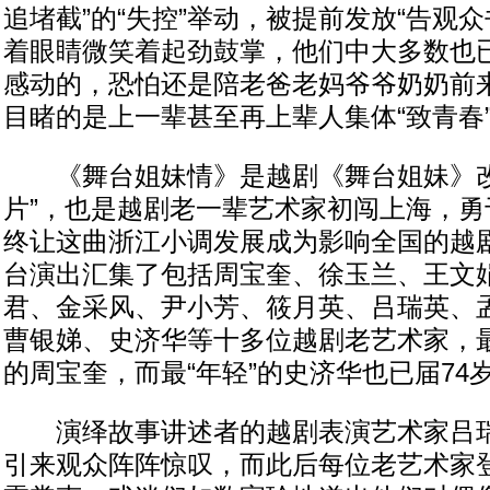
追堵截”的“失控”举动，被提前发放“告观
着眼睛微笑着起劲鼓掌，他们中大多数也
感动的，恐怕还是陪老爸老妈爷爷奶奶前
目睹的是上一辈甚至再上辈人集体“致青春”的
《舞台姐妹情》是越剧《舞台姐妹》改
片”，也是越剧老一辈艺术家初闯上海，勇
终让这曲浙江小调发展成为影响全国的越
台演出汇集了包括周宝奎、徐玉兰、王文
君、金采风、尹小芳、筱月英、吕瑞英、
曹银娣、史济华等十多位越剧老艺术家，最
的周宝奎，而最“年轻”的史济华也已届74
演绎故事讲述者的越剧表演艺术家吕瑞
引来观众阵阵惊叹，而此后每位老艺术家