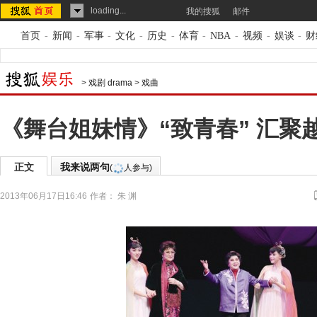
loading...
我的搜狐
邮件
首页
-
新闻
-
军事
-
文化
-
历史
-
体育
-
NBA
-
视频
-
娱谈
-
财
>
戏剧 drama
>
戏曲
《舞台姐妹情》“致青春” 汇聚
正文
我来说两句
(
人参与)
2013年06月17日16:46
作者： 朱 渊