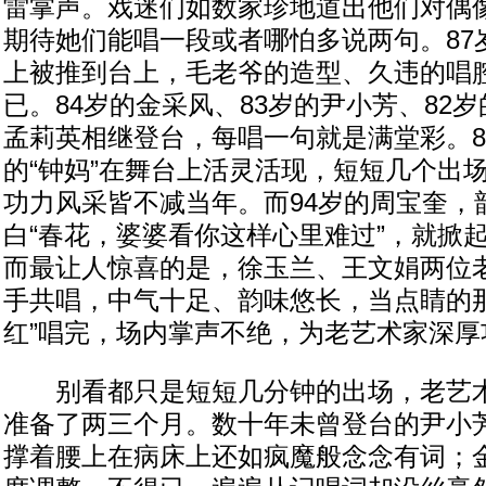
雷掌声。戏迷们如数家珍地道出他们对偶像
期待她们能唱一段或者哪怕多说两句。87
上被推到台上，毛老爷的造型、久违的唱
已。84岁的金采风、83岁的尹小芳、82岁
孟莉英相继登台，每唱一句就是满堂彩。8
的“钟妈”在舞台上活灵活现，短短几个出
功力风采皆不减当年。而94岁的周宝奎，
白“春花，婆婆看你这样心里难过”，就掀
而最让人惊喜的是，徐玉兰、王文娟两位
手共唱，中气十足、韵味悠长，当点睛的那
红”唱完，场内掌声不绝，为老艺术家深厚
别看都只是短短几分钟的出场，老艺术
准备了两三个月。数十年未曾登台的尹小
撑着腰上在病床上还如疯魔般念念有词；