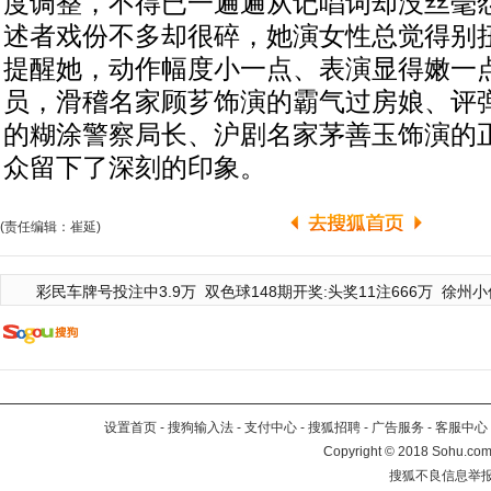
度调整，不得已一遍遍从记唱词却没丝毫
述者戏份不多却很碎，她演女性总觉得别
提醒她，动作幅度小一点、表演显得嫩一
员，滑稽名家顾芗饰演的霸气过房娘、评
的糊涂警察局长、沪剧名家茅善玉饰演的
众留下了深刻的印象。
(责任编辑：崔延)
彩民车牌号投注中3.9万
双色球148期开奖:头奖11注666万
徐州小
设置首页
-
搜狗输入法
-
支付中心
-
搜狐招聘
-
广告服务
-
客服中心
Copyright
©
2018 Sohu.com 
搜狐不良信息举