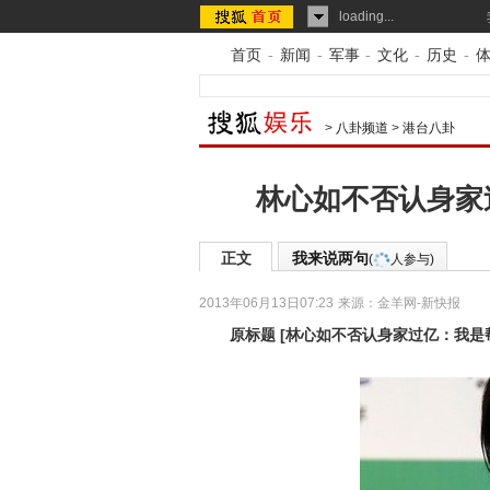
loading...
首页
-
新闻
-
军事
-
文化
-
历史
-
>
八卦频道
>
港台八卦
林心如不否认身家
正文
我来说两句
(
人参与)
2013年06月13日07:23
来源：
金羊网-新快报
原标题
[
林心如不否认身家过亿：我是