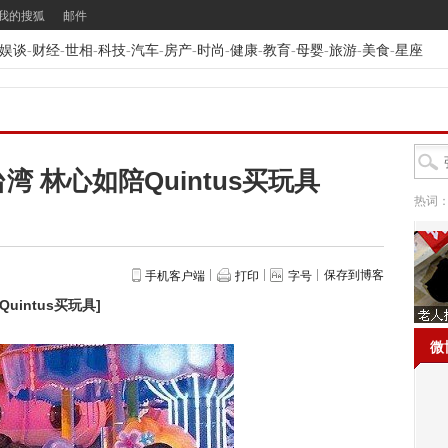
我的搜狐
邮件
娱谈
-
财经
-
世相
-
科技
-
汽车
-
房产
-
时尚
-
健康
-
教育
-
母婴
-
旅游
-
美食
-
星座
 林心如陪Quintus买玩具
热词
保存到博客
手机客户端
打印
字号
uintus买玩具
]
微