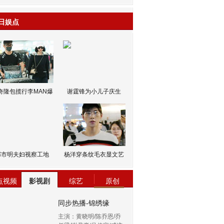
日娱点
奇隆包揽行李MAN爆
谢霆锋为小儿子庆生
邹市明夫妇视察工地
杨洋穿条纹毛衣显文艺
点视频
影视剧
综艺
原创
同步热播-锦绣缘
主演：黄晓明/陈乔恩/乔