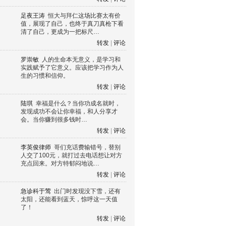
足夜王涛
恒大与拜仁这场比赛太有价
值，展现了自己，也终于真刀真枪下看
清了自己，更成为一把标尺…
转发
|
评论
罗崇敏
人的生命本无意义，是学习和
实践赋予了它意义。应该把学习作为人
生的习惯和信仰。
转发
|
评论
陆琪
幸福是什么？当你功成名就时，
发现成功不会让你幸福，和人分享才
会。当你赚到很多钱时…
转发
|
评论
李英俊律师
哥们充话费输错号，替别
人交了100元，就打过去电话想让对方
充点回来。对方特郁闷地说…
转发
|
评论
急诊科于莺
出门时发现没下雪，还有
太阳，还能看到蓝天，惊呼这一天值
了！
转发
|
评论