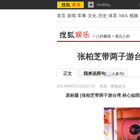
loading...
首页
-
新闻
-
军事
-
文化
-
历史
-
体育
-
NBA
-
视频
-
>
八卦频道
>
港台八卦
张柏芝带两子游台湾
正文
我来说两句
(
人参与)
2013年05月10日07:20
来源：
搜狐娱乐
原标题
[
张柏芝带两子游台湾 林心如陪Q