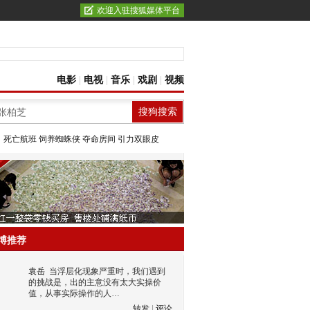
欢迎入驻搜狐媒体平台
电影
|
电视
|
音乐
|
戏剧
|
视频
：
死亡航班
饲养蜘蛛侠
夺命房间
引力双眼皮
博推荐
袁岳
当浮层化现象严重时，我们遇到
的挑战是，出的主意没有太大实操价
值，从事实际操作的人…
转发
|
评论