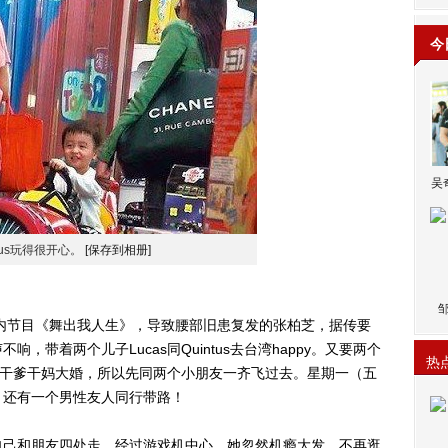
今
吴
ntus玩得很开心。
[保存到相册]
节目《舞出我人生》，导致腰部旧患复发的张柏芝，据传要
带着两个儿子Lucas同Quintus去台湾happy。又要两个
热
as干爹干妈大婚，所以先同两个小朋友一齐飞过去。星期一（五
，还有一个男性友人同行带路！
己和朋友四处走，经过游戏机中心，她忽然机瘾大发，不再逛