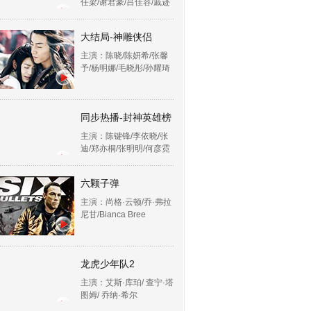
任梁/谢君豪/吕佳容/戚迹
大结局-神雕侠侣
主演：陈晓/陈妍希/张馨
予/杨明娜/毛晓彤/孙耀琦
同步热播-封神英雄榜
主演：陈键锋/李依晓/张
迪/郑亦桐/张明明/何彦霓
六颗子弹
主演：尚格·云顿/乔·弗拉
尼甘/Bianca Bree
龙虎少年队2
主演：艾斯·库珀/ 查宁·塔
图姆/ 乔纳·希尔