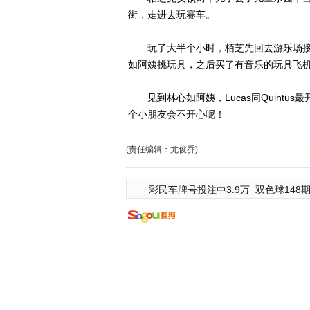
街，走进去玩赛车。
玩了大半个小时，栢芝先回去游乐场接走两
如阿姨挑玩具，之后买了有音乐的玩具飞
见到林心如阿姨，Lucas同Quintu
个小朋友会不开心呢！
(责任编辑：尤俊乔)
彩民车牌号投注中3.9万
双色球148期