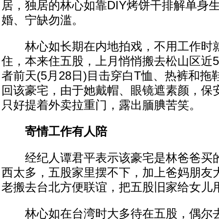
居，独居的林心如靠DIY烤饼干排解单身生
婚、宁缺勿滥。
林心如长期在内地拍戏，不用工作时就
住，本来住五股，上月悄悄搬去松山区近5
者前天(5月28日)目击穿白T恤、热裤和
回该豪宅，由于她戴帽、眼镜遮素颜，保
只好提着外卖拉重门，露出腼腆苦笑。
寄情工作有人陪
经纪人谭君平表示该豪宅是林爸爸买的
西太多，五股家里摆不下，加上爸妈朋友
老搬去台北方便联谊，把五股旧家给女儿
林心如在台湾时大多待在五股，偶尔去