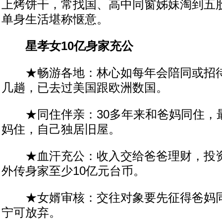
上烤饼干，常找国、高中同窗姊妹淘到五
单身生活堪称惬意。
星孝女10亿身家充公
★畅游各地：林心如每年会陪同或招待
几趟，已去过美国跟欧洲数国。
★同住伴亲：30多年来和爸妈同住，
妈住，自己独居旧屋。
★血汗充公：收入交给爸爸理财，投资
外传身家至少10亿元台币。
★女婿审核：交往对象要先征得爸妈同
宁可放弃。