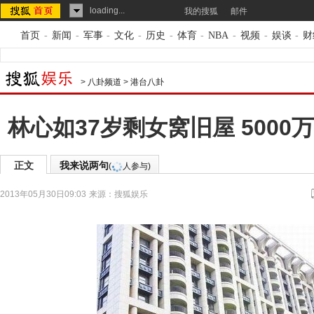
loading...
我的搜狐
邮件
首页
-
新闻
-
军事
-
文化
-
历史
-
体育
-
NBA
-
视频
-
娱谈
-
财
>
八卦频道
>
港台八卦
林心如37岁剩女窝旧屋 500
正文
我来说两句
(
人参与)
2013年05月30日09:03
来源：
搜狐娱乐