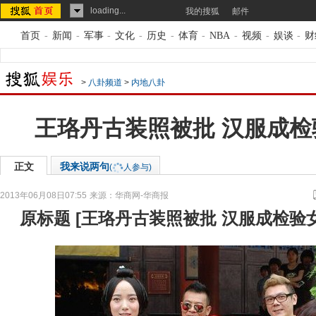
loading...
我的搜狐
邮件
首页
-
新闻
-
军事
-
文化
-
历史
-
体育
-
NBA
-
视频
-
娱谈
-
财
>
八卦频道
>
内地八卦
王珞丹古装照被批 汉服成检
正文
我来说两句
(
人参与)
2013年06月08日07:55
来源：
华商网-华商报
原标题
[
王珞丹古装照被批 汉服成检验