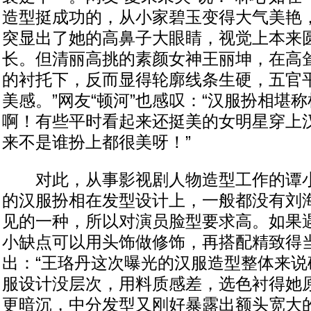
造型挺成功的，从小家碧玉变得大气美艳
突显出了她的高鼻子大眼睛，视觉上本来
长。但清丽高挑的素颜女神王丽坤，在高
的衬托下，反而显得轮廓线条生硬，五官
美感。”网友“顿河”也感叹：“汉服扮相堪
啊！有些平时看起来还挺美的女明星穿上汉
来不是谁扮上都很美呀！”
对此，从事影视剧人物造型工作的谭小
的汉服扮相在发型设计上，一般都没有刘
见的一种，所以对演员脸型要求高。如果
小缺点可以用头饰做修饰，再搭配精致得当
出：“王珞丹这次曝光的汉服造型整体来说
服设计没层次，用料质感差，选色衬得她
更暗沉，中分发型又刚好暴露出额头宽大