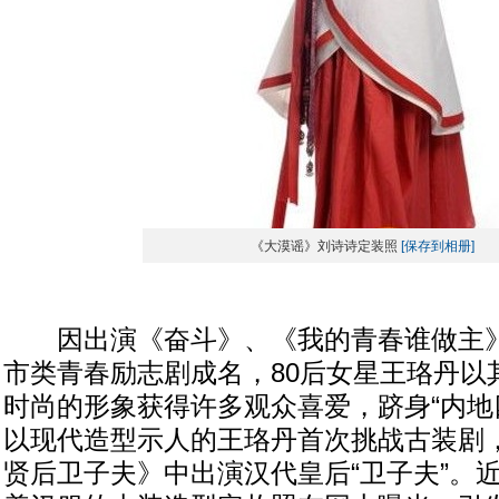
《大漠谣》刘诗诗定装照
[保存到相册]
因出演《奋斗》、《我的青春谁做主》
市类青春励志剧成名，80后女星王珞丹以
时尚的形象获得许多观众喜爱，跻身“内地
以现代造型示人的王珞丹首次挑战古装剧
贤后卫子夫》中出演汉代皇后“卫子夫”。