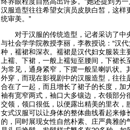
终养眼程度自然高出许多。”她还提到另一
汉服造型往往希望女演员皮肤白皙，这样
统审美。”
对于汉服的传统造型，记者采访了中央
与社会学学院教授李丽，李教授说：“汉代
种，襦裙和深衣。襦裙是汉代妇女服装主
上襦、下裙，一般上襦短至腰间，下裙长
为常见，通身紧窄，下摆一般呈喇叭状。
外穿，而现在影视剧中的汉服造型，往往
合在了一起，而且增长了裙子的长度，加
袖有宽窄两式，袖口大多镶边，衣领部分
交领，领口很低，以便露出精美的里衣，
女式汉服可以让身体的整体曲线看起来修
的，同时展现女性自然朴素、庄严典雅的