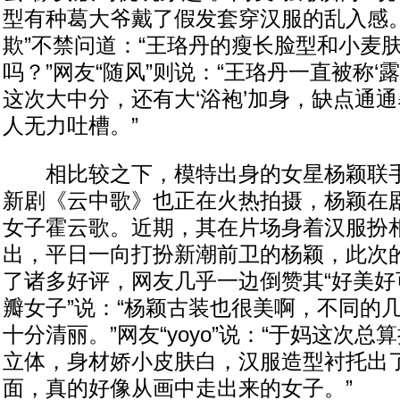
型有种葛大爷戴了假发套穿汉服的乱入感。
欺”不禁问道：“王珞丹的瘦长脸型和小麦
吗？”网友“随风”则说：“王珞丹一直被称‘
这次大中分，还有大‘浴袍’加身，缺点通
人无力吐槽。”
相比较之下，模特出身的女星杨颖联手
新剧《云中歌》也正在火热拍摄，杨颖在
女子霍云歌。近期，其在片场身着汉服扮
出，平日一向打扮新潮前卫的杨颖，此次
了诸多好评，网友几乎一边倒赞其“好美好
瓣女子”说：“杨颖古装也很美啊，不同的
十分清丽。”网友“yoyo”说：“于妈这次
立体，身材娇小皮肤白，汉服造型衬托出
面，真的好像从画中走出来的女子。”