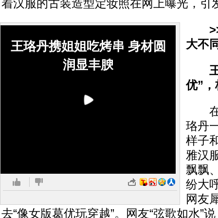
着汉服的古装造型定妆照在网上曝光，引
>
大不
王珞丹携姐姐吃烤串 身材圆
润显丰腴
王珞
优”
在曝
珞丹
样子
雅汉
飘飘
纷大呼
网友
去“像女版葛优玩穿越”。网友“弦歌如水”