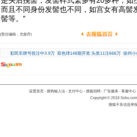
是头后挽髻，发髻样式繁多有20多种，如
而且不同身份发髻也不同，如宫女有高髻
髻等。”
(责任编辑：尤俊乔)
彩民车牌号投注中3.9万
双色球148期开奖:头奖11注666万
徐州小
设置首页
-
搜狗输入法
-
支付中心
-
搜狐招聘
-
广告服务
-
客服中心
Copyright
©
2018 Sohu.com 
搜狐不良信息举