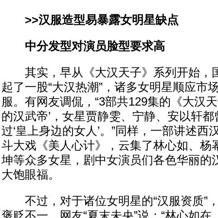
>>汉服造型易暴露女明星缺点
中分发型对演员脸型要求高
其实，早从《大汉天子》系列开始，国
起了一股“大汉热潮”，诸多女明星顺应市
服。有网友调侃，“3部共129集的《大汉
的汉武帝’，女星贾静雯、宁静、安以轩都
过‘皇上身边的女人’。”同样，一部讲述西
斗大戏《美人心计》，云集了林心如、杨
坤等众多女星，剧中女演员们各色华丽的
大饱眼福。
不过，对于诸位女明星的“汉服资质”，
褒贬不一。网友“夏末未央”说：“林心如