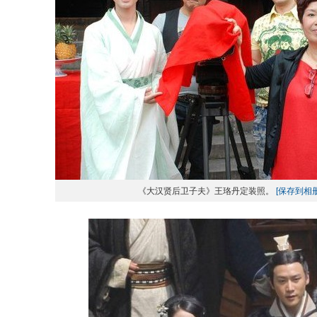
《大汉贤后卫子夫》王珞丹定装照。
[保存到相册