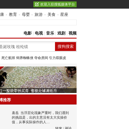
欢迎入驻搜狐媒体平台
康
-
教育
-
母婴
-
旅游
-
美食
-
星座
电影
|
电视
|
音乐
|
戏剧
|
视频
：
死亡航班
饲养蜘蛛侠
夺命房间
引力双眼皮
博推荐
袁岳
当浮层化现象严重时，我们遇到
的挑战是，出的主意没有太大实操价
值，从事实际操作的人…
转发
|
评论