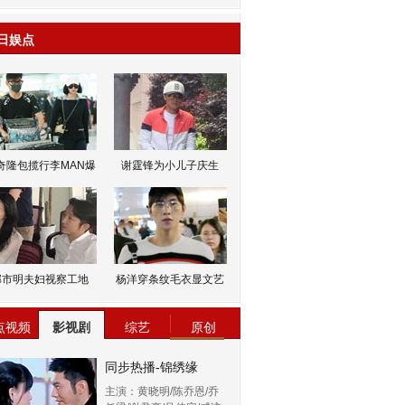
日娱点
奇隆包揽行李MAN爆
谢霆锋为小儿子庆生
邹市明夫妇视察工地
杨洋穿条纹毛衣显文艺
点视频
影视剧
综艺
原创
同步热播-锦绣缘
主演：黄晓明/陈乔恩/乔