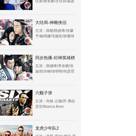
任梁/谢君豪/吕佳容/戚迹
大结局-神雕侠侣
主演：陈晓/陈妍希/张馨
予/杨明娜/毛晓彤/孙耀琦
同步热播-封神英雄榜
主演：陈键锋/李依晓/张
迪/郑亦桐/张明明/何彦霓
六颗子弹
主演：尚格·云顿/乔·弗拉
尼甘/Bianca Bree
龙虎少年队2