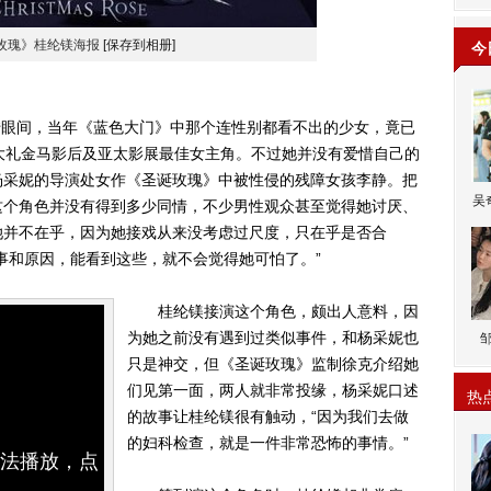
玫瑰》桂纶镁海报
[保存到相册]
今
转眼间，当年《蓝色大门》中那个连性别都看不出的少女，竟已
大礼金马影后及亚太影展最佳女主角。不过她并没有爱惜自己的
杨采妮的导演处女作《圣诞玫瑰》中被性侵的残障女孩李静。把
吴
这个角色并没有得到多少同情，不少男性观众甚至觉得她讨厌、
她并不在乎，因为她接戏从来没考虑过尺度，只在乎是否合
事和原因，能看到这些，就不会觉得她可怕了。”
桂纶镁接演这个角色，颇出人意料，因
为她之前没有遇到过类似事件，和杨采妮也
只是神交，但《圣诞玫瑰》监制徐克介绍她
们见第一面，两人就非常投缘，杨采妮口述
热
的故事让桂纶镁很有触动，“因为我们去做
的妇科检查，就是一件非常恐怖的事情。”
无法播放，点