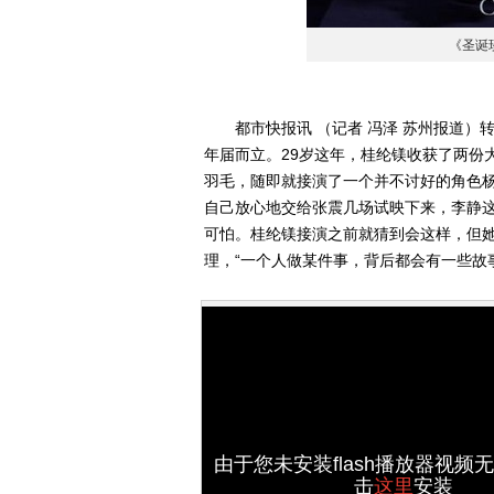
《圣诞
都市快报讯 （记者 冯泽 苏州报道）
年届而立。29岁这年，桂纶镁收获了两份
羽毛，随即就接演了一个并不讨好的角色
自己放心地交给张震几场试映下来，李静
可怕。桂纶镁接演之前就猜到会这样，但
理，“一个人做某件事，背后都会有一些故
由于您未安装flash播放器视频
击
这里
安装