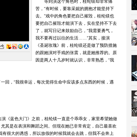
等到演这个角色时，桂纶镁却非常痛
苦，“有时候，要靠采妮的拥抱才能坚持下
去。”戏中的角色要把自己摧毁，桂纶镁也
要把自己摧毁才能演下去，实在坚持不下去
了，就写日记来鼓励自己，“我需要勇气，
我不要再过以往的生活……”其实，接演
《圣诞玫瑰》前，桂纶镁还是做了预防措施
的跟她演对手戏的张震，就是她推荐的。原
因是两人十几岁时就认识，非常熟悉，“我
回，“我很幸运，每次觉得生命中应该多点东西的时候，遇
演《蓝色大门》之前，桂纶镁一直是个乖乖女，家里希望她做
，尤其是在表演和舞蹈之间。但现在她已非常肯定，自己最喜欢
我有很大的诱惑，所以放假的时候我就会去跳，但我不会奔上