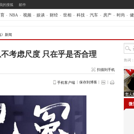
我的搜狐
邮件
体育
-
NBA
-
视频
-
娱谈
-
财经
-
世相
-
科技
-
汽车
-
房产
-
时尚
-
健
瑰》新闻
不考虑尺度 只在乎是否合理
热词
扫描到手机
保存到博客
手机客户端
微