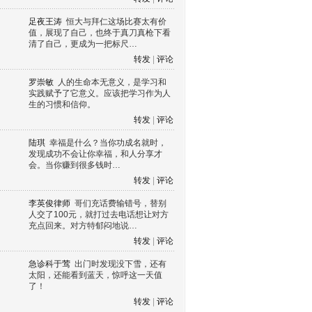
足夜王涛
恒大与拜仁这场比赛太有价
值，展现了自己，也终于真刀真枪下看
清了自己，更成为一把标尺…
转发
|
评论
罗崇敏
人的生命本无意义，是学习和
实践赋予了它意义。应该把学习作为人
生的习惯和信仰。
转发
|
评论
陆琪
幸福是什么？当你功成名就时，
发现成功不会让你幸福，和人分享才
会。当你赚到很多钱时…
转发
|
评论
李英俊律师
哥们充话费输错号，替别
人交了100元，就打过去电话想让对方
充点回来。对方特郁闷地说…
转发
|
评论
急诊科于莺
出门时发现没下雪，还有
太阳，还能看到蓝天，惊呼这一天值
了！
转发
|
评论