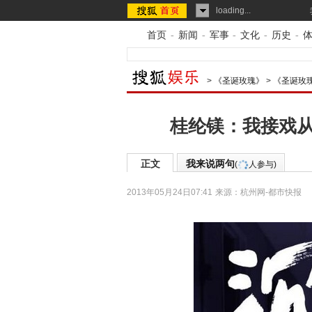
loading...
首页
-
新闻
-
军事
-
文化
-
历史
-
>
《圣诞玫瑰》
>
《圣诞玫
桂纶镁：我接戏从
正文
我来说两句
(
人参与)
2013年05月24日07:41
来源：
杭州网-都市快报