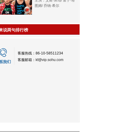
主演：艾斯·库珀/ 查宁·塔
图姆/ 乔纳·希尔
来说两句排行榜
客服热线：86-10-58511234
客服邮箱：
kf@vip.sohu.com