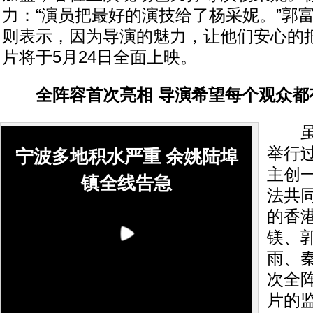
力：“演员把最好的演技给了杨采妮。”郭
则表示，因为导演的魅力，让他们安心的
片将于5月24日全面上映。
全阵容首次亮相 导演希望每个观众都
虽然
举行
宁波多地积水严重 余姚陆埠
主创
镇全线告急
法共同
的香
镁、
雨、
次全
片的