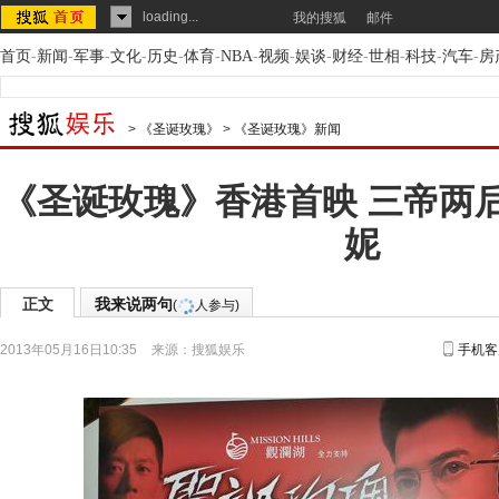
loading...
我的搜狐
邮件
首页
-
新闻
-
军事
-
文化
-
历史
-
体育
-
NBA
-
视频
-
娱谈
-
财经
-
世相
-
科技
-
汽车
-
房
>
《圣诞玫瑰》
>
《圣诞玫瑰》新闻
《圣诞玫瑰》香港首映 三帝两
妮
正文
我来说两句
(
人参与)
2013年05月16日10:35
来源：
搜狐娱乐
手机客