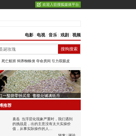
欢迎入驻搜狐媒体平台
电影
|
电视
|
音乐
|
戏剧
|
视频
：
死亡航班
饲养蜘蛛侠
夺命房间
引力双眼皮
博推荐
袁岳
当浮层化现象严重时，我们遇到
的挑战是，出的主意没有太大实操价
值，从事实际操作的人…
转发
|
评论