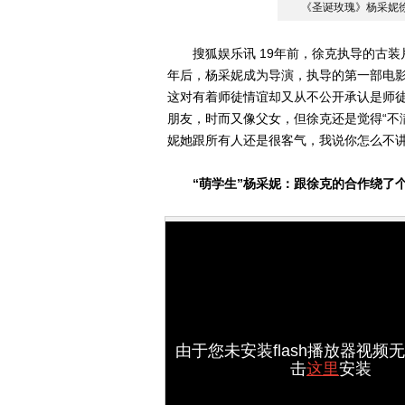
《圣诞玫瑰》杨采妮
搜狐娱乐讯 19年前，徐克执导的古装
年后，杨采妮成为导演，执导的第一部电影
这对有着师徒情谊却又从不公开承认是师徒
朋友，时而又像父女，但徐克还是觉得“不
妮她跟所有人还是很客气，我说你怎么不讲
“萌学生”杨采妮：跟徐克的合作绕了
由于您未安装flash播放器视频
击
这里
安装