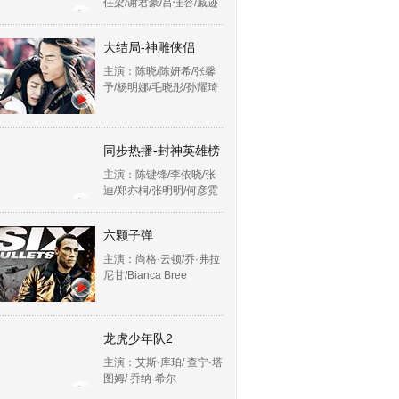
任梁/谢君豪/吕佳容/戚迹
大结局-神雕侠侣
主演：陈晓/陈妍希/张馨
予/杨明娜/毛晓彤/孙耀琦
同步热播-封神英雄榜
主演：陈键锋/李依晓/张
迪/郑亦桐/张明明/何彦霓
六颗子弹
主演：尚格·云顿/乔·弗拉
尼甘/Bianca Bree
龙虎少年队2
主演：艾斯·库珀/ 查宁·塔
图姆/ 乔纳·希尔