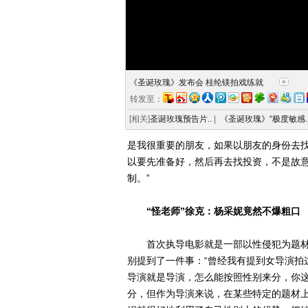
《圣诞玫瑰》发布会 桂纶镁拍戏练就
转发至：
[相关]
圣诞玫瑰预告片..
|
《圣诞玫瑰》“极度敏感.
是我很重要的朋友，如果以朋友的身份去
以要先准备好，然后再去找投资，不是故
制。”
“怪老师”徐克：杨采妮竟然不爆粗口
首次执导电影就是一部以性侵犯为题材
别提到了一件事：“曾经我有提到女导演拍
导演就是导演，怎么能按照性别来分，你
分，但作为导演来说，在某些特定的题材