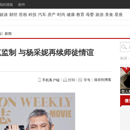
我的搜狐
邮件
娱谈
-
财经
-
世相
-
科技
-
汽车
-
房产
-
时尚
-
健康
-
教育
-
母婴
-
旅游
-
美食
-
星座
瑰》新闻
监制 与杨采妮再续师徒情谊
热词
保存到博客
手机客户端
打印
字号
微