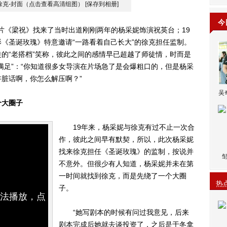
徐克-封面（点击查看高清组图）
[保存到相册]
今
片《梁祝》找来了当时出道刚刚两年的杨采妮饰演祝英台；19
《圣诞玫瑰》特意邀请“一路看着自己长大”的徐克担任监制。
的“老搭档”笑称，彼此之间的感情早已超越了师徒情，时而是
满足”：“你知道很多女导演在片场急了是会爆粗口的，但是杨采
脏话啊，你怎么解压啊？”
吴
个大圈子
19年来，杨采妮与徐克有过不止一次合
作，彼此之间早有默契，所以，此次杨采妮
找来徐克担任《圣诞玫瑰》的监制，按说并
不意外。但很少有人知道，杨采妮并未在第
一时间就找到徐克，而是先绕了一个大圈
热
子。
无法播放，点
“她写剧本的时候有问过我意见，后来
剧本完成后她就去谈投资了，之后是于冬拿