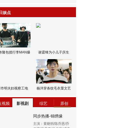
日娱点
奇隆包揽行李MAN爆
谢霆锋为小儿子庆生
邹市明夫妇视察工地
杨洋穿条纹毛衣显文艺
点视频
影视剧
综艺
原创
同步热播-锦绣缘
主演：黄晓明/陈乔恩/乔