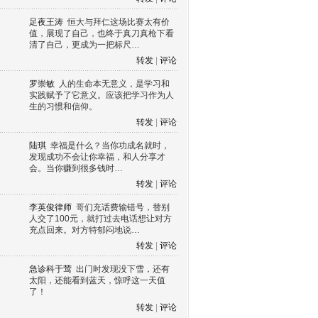
足夜王涛
恒大与拜仁这场比赛太有价
值，展现了自己，也终于真刀真枪下看
清了自己，更成为一把标尺…
转发
|
评论
罗崇敏
人的生命本无意义，是学习和
实践赋予了它意义。应该把学习作为人
生的习惯和信仰。
转发
|
评论
陆琪
幸福是什么？当你功成名就时，
发现成功不会让你幸福，和人分享才
会。当你赚到很多钱时…
转发
|
评论
李英俊律师
哥们充话费输错号，替别
人交了100元，就打过去电话想让对方
充点回来。对方特郁闷地说…
转发
|
评论
急诊科于莺
出门时发现没下雪，还有
太阳，还能看到蓝天，惊呼这一天值
了！
转发
|
评论