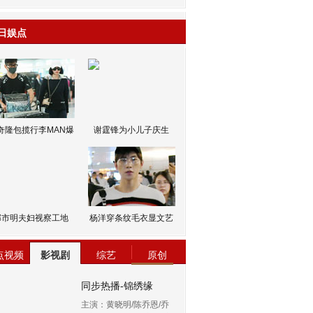
日娱点
奇隆包揽行李MAN爆
谢霆锋为小儿子庆生
邹市明夫妇视察工地
杨洋穿条纹毛衣显文艺
点视频
影视剧
综艺
原创
同步热播-锦绣缘
主演：黄晓明/陈乔恩/乔