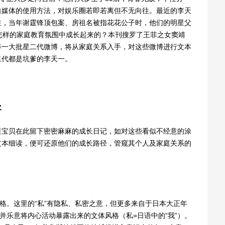
自媒体的使用方法，对娱乐圈若即若离但不无向往。最近的李天
注，当年谢霆锋顶包案、房祖名被指花花公子时，他们的明星父
怎样的家庭教育氛围中成长起来的？本刊搜罗了王菲之女窦靖
等一大批星二代微博，将从家庭关系入手，对这些微博进行文本
二代都是坑爹的李天一。
欢
宝贝在此留下密密麻麻的成长日记，如对这些看似不经意的涂
文本细读，便可还原他们的成长路径，管窥其个人及家庭关系的
。这里的“私”有隐私、私密之意，但更多来自于日本大正年
并乐意将内心活动暴露出来的文体风格（私=日语中的“我”）。