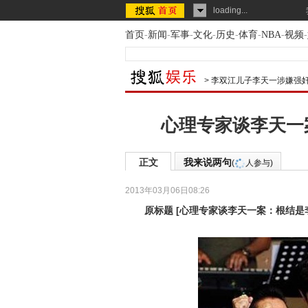
loading...
首页
-
新闻
-
军事
-
文化
-
历史
-
体育
-
NBA
-
视频
-
>
李双江儿子李天一涉嫌强
心理专家谈李天一
正文
我来说两句
(
人参与)
2013年03月06日08:26
原标题
[
心理专家谈李天一案：根结是