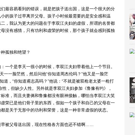
们最容易看到的错误，就是把孩子送出国，这是一个很大的分
么小的孩子过早离开父母。孩子小时候最需要的是安全感和温
第二，我认为更大的问题在于李双江夫妇的虚假，所谓的名誉都
父母没有感情，只有功利和虚荣的时候，那个孩子就会感到孤独
种孤独和绝望？
：一个是李天一很小的时候，李双江夫妇带着他上一个节目。
李天一一脸茫然，然后问他“你知道周杰伦吗？”他又是一脸茫
知道，“你知道甫志高吗？”他说：“不就是被双枪老太婆一枪打
命性，但缺少人性。另外就是李双江夫妇参加《鲁豫有约》，
常标准，而且夫妻俩和鲁豫都没有眼神接触，哪怕当李双江大笑
和虚荣已是他们骨子里的东西，假如一个孩子和自己的父母在一
的都是关于无形中的功利和荣誉，这是一种非常虚假的状态。
早被父母送出国，现在性格各方面也还不错啊……