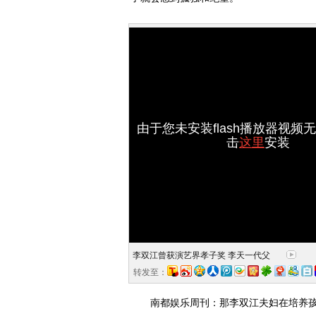
由于您未安装flash播放器视频
击
这里
安装
李双江曾获演艺界孝子奖 李天一代父
领奖
转发至：
南都娱乐周刊：那李双江夫妇在培养孩