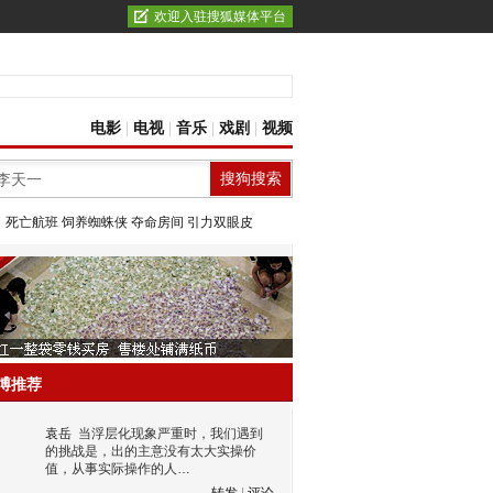
欢迎入驻搜狐媒体平台
电影
|
电视
|
音乐
|
戏剧
|
视频
：
死亡航班
饲养蜘蛛侠
夺命房间
引力双眼皮
博推荐
袁岳
当浮层化现象严重时，我们遇到
的挑战是，出的主意没有太大实操价
值，从事实际操作的人…