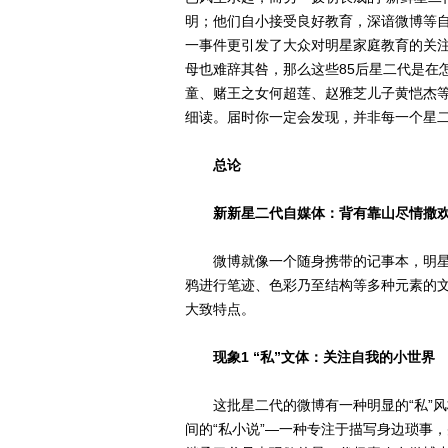
明；他们自小接受良好教育，深谙微博等
一事件更引发了大众对明星家庭教育的关
母也难辞其咎，那么这些85后星二代是在
童、赌王之女何超莲、赵雅芝儿子黄恺杰
细读。届时你一定会发现，并非每一个星
总论
新新星二代自媒体：背有靠山尽情撒
微博就像一个随身携带的记事本，明星
鸦进行笔迹、色彩乃至结构等多种元素的
大致特点。
现象1 “私”文体：关注自我的小世界
这批星二代的微博有一种明显的“私”风格
间的“私小说”—一种专注于描写身边琐事，