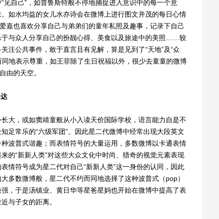
“见自己”，如普鲁斯特般不停地捕捉进入意识中的每一个意
来。如水均益的女儿水亦诗会在微博上进行图文并茂的每日心情
汤爱嘉也喜欢分享自己与弟弟们的童年私照及趣事，记录下自己
乐于与众人分享自己的扮靓心得、美食以及旅途中的美照……较
关注公共事件，敢于直言且有见解，算是见到了“天地”及“众
约而同地表示尊重，如王菲除了生日祝福以外，很少去童童的微博
全自由的天空。
表达
长大，或如窦靖童般从小入读天价国际学校，语言能力自是不
知足常乐的“六级军团”。因此星二代微博中经常出现大段英文
一种波普式谐趣；而表情符号的大量运用，多数微博以卡通表情
来的“新新人类”对这些大众文化中时尚、猎奇的视觉元素表现
表情符号成为星二代对自己“新新人类”这一身份的认同，因此
大多数微博般，星二代不约而同地选择了这种波普式（pop）
极强，于是汤镇业、黄日华等星爸星妈也开始在微博中提高了表
拉近与子女的距离。