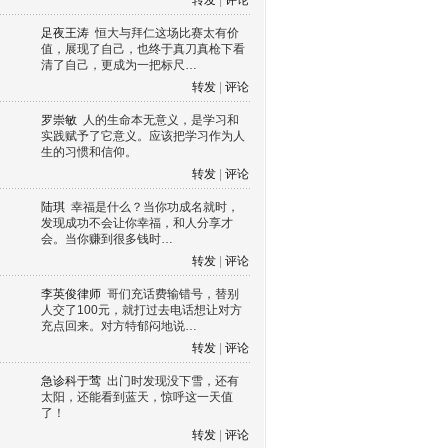
转发
|
评论
足夜王涛
恒大与拜仁这场比赛太有价
值，展现了自己，也终于真刀真枪下看
清了自己，更成为一把标尺…
转发
|
评论
罗崇敏
人的生命本无意义，是学习和
实践赋予了它意义。应该把学习作为人
生的习惯和信仰。
转发
|
评论
陆琪
幸福是什么？当你功成名就时，
发现成功不会让你幸福，和人分享才
会。当你赚到很多钱时…
转发
|
评论
李英俊律师
哥们充话费输错号，替别
人交了100元，就打过去电话想让对方
充点回来。对方特郁闷地说…
转发
|
评论
急诊科于莺
出门时发现没下雪，还有
太阳，还能看到蓝天，惊呼这一天值
了！
转发
|
评论