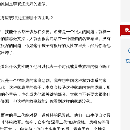
原因是李双江夫妇的虚假。
育应该特别注重哪个方面呢？
我
，技能什么都应该放在次要。名誉是一个很大的问题，就算一
心的情感做支持，人就会很容易活在一种虚假的名誉感里。没有
致很深的问题。假如这个孩子有很好的人性在里头，然后你给他
或压垮了。
看出什么共性吗？他可以代表一个时代或某些族群的特点吗？
只是一个很经典的家庭悲剧。我在想中国这种权力体系的家
二代，这种家庭里的孩子，本身会接受这种家庭内在的逻辑，那
他的心里头，也会成为他很关键的部分。大家也不必要太紧张什
多资源，但这样的故事就能让你看到这样的家庭没落。
而生的星二代绝对是一道独特的风景线。他们一出生便自动晋
其轻松敞开。如今，众多“资深星二代”如谢霆锋、房祖名等俱
代”正大步走向台前：他们大多生于85后，青春无敌，个性分