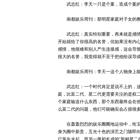
武志红：李天一只是个案，造成个案的
南都娱乐周刊：那明星家庭对子女的教
武志红：真实特别重要，再来就是感情
开始就给了你很高的名誉，但如果没有内
感情，他很难和别人产生连接感，这会导
很大的名誉，我觉得就不至于把他给误导
南都娱乐周刊：李天一这个人物身上能
武志红：一个时代肯定是说不上的，这
庭，比富二代、星二代更需要关注的是权
个家庭输送什么东西，那个东西最终会在
么富二代的问题，他们可能确实会占据很
在轰轰烈烈的娱乐圈圈地运动中，衔玉
身为圈中新贵，五光十色的演艺之门随即向
已风生水起，而另一拨初长成的“新鲜星二