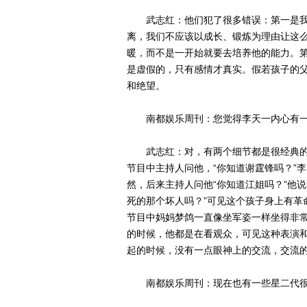
武志红：他们犯了很多错误：第一是我
离，我们不应该以成长、锻炼为理由让这
暖，而不是一开始就要去培养他的能力。
是虚假的，只有感情才真实。假若孩子的
和绝望。
南都娱乐周刊：您觉得李天一内心有一
武志红：对，有两个细节都是很经典的
节目中主持人问他，“你知道谢霆锋吗？”
然，后来主持人问他“你知道江姐吗？”他说
死的那个坏人吗？”可见这个孩子身上有革
节目中妈妈梦鸽一直像坐军姿一样坐得非
的时候，他都是在看观众，可见这种表演
起的时候，没有一点眼神上的交流，交流
南都娱乐周刊：现在也有一些星二代很