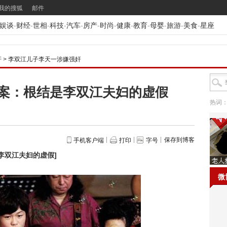
我的搜狐
邮件
娱谈
-
财经
-
世相
-
科技
-
汽车
-
房产
-
时尚
-
健康
-
教育
-
母婴
-
旅游
-
美食
-
星座
奸
>
李双江儿子李天一涉嫌强奸
案：根结是李双江夫妇的虚假
热词
保存到博客
手机客户端
打印
字号
李双江夫妇的虚假
]
微