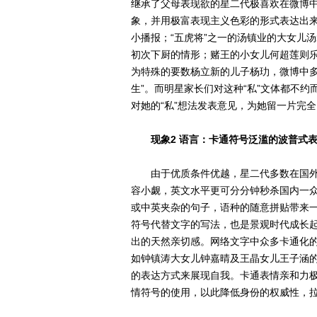
继承了父母表现欲的星二代极喜欢在微博中
象，并用极富表现主义色彩的形式表达出
小播报；“五虎将”之一的汤镇业的大女儿
初次下厨的情形；赌王的小女儿何超莲则
为特殊的要数杨立新的儿子杨玏，微博中多
生”。而明星家长们对这种“私”文体都不
对她的“私”想法发表意见，为她留一片完
现象2 语言：卡通符号泛滥的波普式
由于优质条件优越，星二代多数在国外
容小觑，英文水平更可分分钟秒杀国内一众
或中英夹杂的句子，语种的随意拼贴带来
符号代替文字的写法，也是景观时代成长起
出的天然亲切感。网络文字中众多卡通化的
如钟镇涛大女儿钟嘉晴及王晶女儿王子涵的
的表达方式来展现自我。卡通表情亲和力
情符号的使用，以此降低身份的权威性，