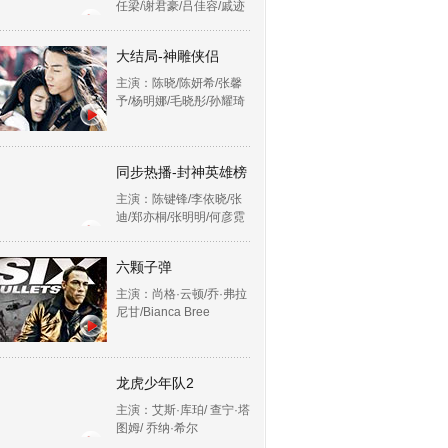
任梁/谢君豪/吕佳容/戚迹
大结局-神雕侠侣
主演：陈晓/陈妍希/张馨
予/杨明娜/毛晓彤/孙耀琦
同步热播-封神英雄榜
主演：陈键锋/李依晓/张
迪/郑亦桐/张明明/何彦霓
六颗子弹
主演：尚格·云顿/乔·弗拉
尼甘/Bianca Bree
龙虎少年队2
主演：艾斯·库珀/ 查宁·塔
图姆/ 乔纳·希尔