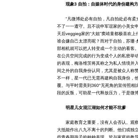
现象3 自拍：自媒体时代的身份建构
“凡微博处必有自拍，凡自拍处必有柔光
不了一一遵守。且不说申军谊家的小美女申
天后veggieg家的“大姐”窦靖童都极
谁会嫌自己太漂亮呢？而对于自拍，苏珊·
部相机就可以把人转变成一个主动的看客。
在公共空间完成的行为变成个人的私密举
的表现，梅洛维茨将其称之为私人情境并
间之外的自我身份认同，尤其是被众人称
不一样，星一代已无需再建构自我身份，
覆。与平时需美到360°无死角的宣传照
段的反叛，可助星一代释放压力，于是微
明星儿女混江湖如何才能不坑爹
家庭教育之重要，没有人会否认。观察
大抵能作出八九不离十的判断。他们或独
些青春期孩子的种种表现，皆与家庭的教