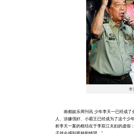
李
南都娱乐周刊讯 少年李天一已经成了全
人、涉嫌强奸、小霸王已经成为了这个少
析李天一案的根结在于李双江夫妇的虚假：
子就会感到孤独和绝望。”