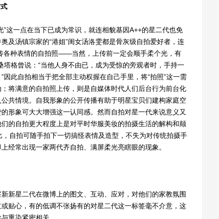
方式
”这一点在当下已成为常识，就连相貌基因A++的星二代也免
奥及汤镇宗家的“港姐”闺女汤洛雯都是骨灰级自拍爱好者，连
喜欢上传各种表情的自拍照——当然，上传前一定会顺手柔个光，有
桑塔格曾说：“当他人身不由已，成为受惊的旁观者时，手持一
”因此自拍相当于把全部主动权握在自己手里，将“拍照”这一需
动；将满意的自拍照上传，则是自媒体时代人们后台行为前台化
入公共情境。自我形象的公开传播有助于明星宝贝们建构家庭空
赞的形象可大大增强这一认同感。然而自拍对星一代来说意义又
他们的自拍更大程度上是对平时华服美妆的拍摄生活的解构和颠
相比，自拍可随手拍下一切搞怪表情及造型，不失为对传统拍摄手
博上经常出现一家两代齐自拍、满屏柔光亮瞎眼的现象。
新新星二代在微博上的图文、互动、应对，对他们的家教氛围
立或贴心，有的低调不张扬有的对星二代这一标签毫不介意，这
导与熏染紧密相关。