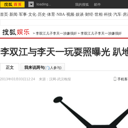
loading...
我的搜狐
邮件
首页
-
新闻
-
军事
-
文化
-
历史
-
体育
-
NBA
-
视频
-
娱谈
-
财经
-
世相
-
科技
-
汽车
-
房
>
李双江儿子李天一涉嫌强奸
>
李双江儿子李天一涉嫌强奸
李双江与李天一玩耍照曝光 趴
正文
我来说两句
(
人参与)
2013年03月03日12:24
来源：
汉网-武汉晚报
手机客