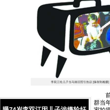
李双江给儿子当马骑旧照引热议
[保存到相册]
前天
群当
曝74岁李双江因儿子涉嫌轮奸