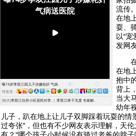
家拍
流传
气病送医院
在地
耍、
以“宠
发网
在视
在地
抱中
曝74岁李双江因儿子涉嫌轮奸 气病
背上
转发至：
当大
[相关]
李双江住所小区居民对李..
|
李双江疼子无度 专家解..
幼年
儿子，趴在地上让儿子双脚踩着玩耍的情景
过夸张”，但也有不少网友表示理解，天伦
有？“哪个孩子小时候没有骑过老爸的脖子