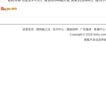
彩民车牌号投注中3.9万
双色球148期开奖:头奖11注666万
徐州小
设置首页
-
搜狗输入法
-
支付中心
-
搜狐招聘
-
广告服务
-
客服中心
Copyright
©
2018 Sohu.com 
搜狐不良信息举