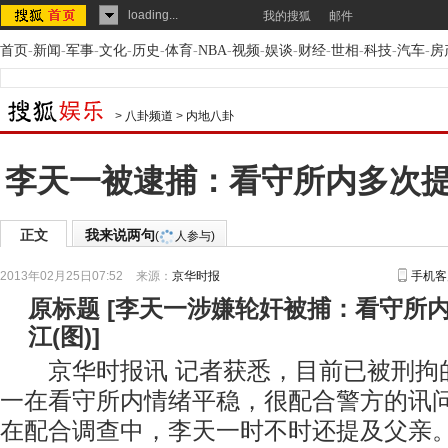
loading...
我的搜狐
邮件
首页
-
新闻
-
军事
-
文化
-
历史
-
体育
-
NBA
-
视频
-
娱谈
-
财经
-
世相
-
科技
-
汽车
-
房
>
八卦频道
>
内地八卦
李天一被逮捕：看守所内多次
正文
我来说两句
(
人参与)
2013年02月25日07:52
来源：
京华时报
手机客
原标题
[
李天一涉嫌轮奸被捕：看守所
江(图)
]
京华时报讯 记者获悉，目前已被刑拘
一在看守所内情绪平稳，很配合警方的讯
在配合调查中，李天一时不时还提及父亲