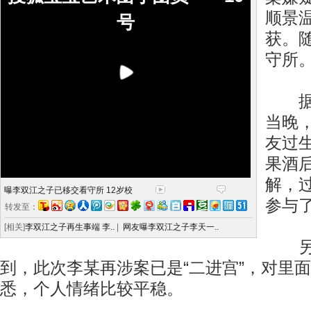
顺景
号
获。
守所
据知
当晚
友过
果酒
解，
曝李双江之子已移交看守所 12岁校
参与
转发至：
[相关]
李双江之子再生事端 李..
|
网友曝李双江之子李天一..
另外
到，此次李某再涉案已是“二进宫”，对里
悉，个人情绪比较平稳。