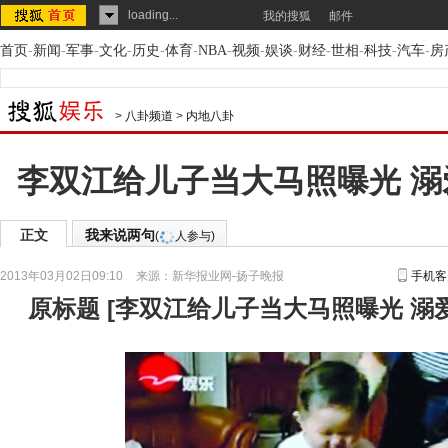
loading...
我的搜狐
邮件
首页
-
新闻
-
军事
-
文化
-
历史
-
体育
-
NBA
-
视频
-
娱谈
-
财经
-
世相
-
科技
-
汽车
-
房
>
八卦频道
>
内地八卦
李双江给儿子当大马照曝光 
正文
我来说两句
(
人参与)
2013年03月02日09:10
来源：
新华报业网-扬子晚报
手机客
原标题
[
李双江给儿子当大马照曝光 溺