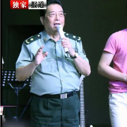
在地
抱中
背上
当大
嘴很
说，
爸爸
要掉
子爱
子办
曝74岁李双江因儿子涉嫌轮奸 气病
钧剑
转发至：
该歌友
[相关]
李双江- 延安颂..
|
李双江《战士歌唱毛主席..
暑假
时15岁（亦有网友质疑李天一的真实年龄
实）。当时，李天一、张光亿除演唱了《