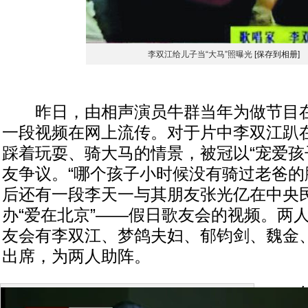
李双江给儿子当“大马”照曝光
[保存到相册]
昨日，由相声演员牛群当年为做节目在
一段视频在网上流传。对于片中李双江趴
踩着玩耍、骑大马的情景，被冠以“宠爱孩
友争议。“哪个孩子小时候没有骑过老爸的
后还有一段李天一与其朋友张光亿在中央
办“爱在北京”——假日歌友会的视频。两人
友会有李双江、梦鸽夫妇、郁钧剑、魏金
出席，为两人助阵。
在视