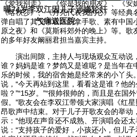
《爱我别走》、《你是我的朋友》、《安
曝74岁李双江因儿子涉嫌轮奸
《喀秋莎》、《月亮代表我的心》等经典
气病送医院
弹自唱了其父李双江的拿手歌、素有中国
原之夜》和《莫斯科郊外的晚上》等。歌
的多年好友阚丽君担当嘉宾主持。
演出间隙，主持人与现场观众互动说，
谁？妈妈是谁？梦鸽又是谁呢？是当年在
乐的时候，我的宿舍她是经常来的小丫头。
说，“今天再站到这里，看看这是谁？他的
啦？”“15岁。”“很帅很帅的，而且是在国
假。”歌友会在李双江带领大家演唱《红星
昂歌声中结束。对于儿子开歌友会的举动
示：“他现在声音还不成熟、开演唱会还太
说：“支持孩子的爱好，小孩还小，但儿子