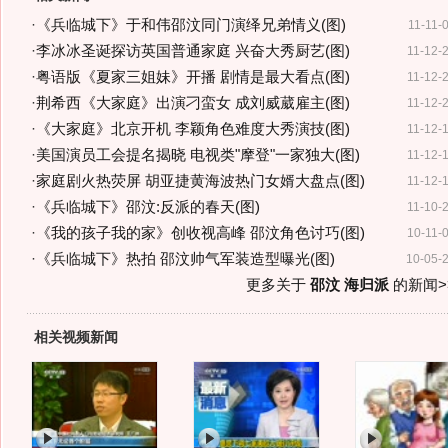
·
《兵临城下》于和伟邵汶同门演绎兄弟情义(图)
11-11-
·
李冰冰圣诞探访英国普通家庭 兴奋大秀厨艺(图)
11-12-
·
粤语版《夏家三姐妹》开播 剧情是最大看点(图)
11-12-
·
荆希西《大家庭》出演刁蛮女 成刘威葳雇主(图)
11-12-
·
《大家庭》北京开机 李颖角色难度大秀演技(图)
11-12-
·
美国演员工会提名揭晓 电视类"摩登"一家独大(图)
11-12-
·
家庭剧火热荧屏 胡亚捷黄海波热门女婿大盘点(图)
11-12-
·
《兵临城下》邵汶:反派的春天(图)
11-10-
·
《我的孩子我的家》创收视高峰 邵汶角色讨巧(图)
10-11-
·
《兵临城下》热拍 邵汶帅气军装造型曝光(图)
10-05-
更多关于
邵汶 海归派
的新闻>
相关视频新闻