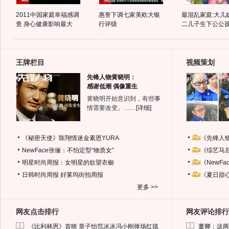
2011中国家庭幸福感调
惠誉下调七家美欧大银
最混乱家庭:大儿
查 身心健康影响最大
行评级
二儿子生下公公
王牌栏目
视频策划
先锋人物黄晓明：
感谢低潮 偶像重生
黄晓明开始意识到，有些事
情需要改变。……
[详细]
《秘密天使》陈翔情迷金素恩YURA
《先锋人
NewFace张俪：不怕定型“物质女”
《综艺马
明星时尚周报：女明星的欲望衣橱
《NewF
日韩时尚周报
好莱坞街拍周报
《夏日甜
更多 >>
网友点击排行
网友评论排行
1
1
《比利林恩》首映 章子怡范冰冰冯小刚捧场红毯
董卿：这两