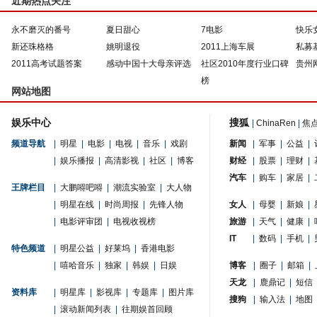
近期热点关注
永不磨灭的番号
夏日甜心
7电影
快乐
新还珠格格
姚明退役
2011上海车展
私募
2011高考试题答案
感动中国十大母亲评选
社区2010年度行业口碑
贵州
榜
网站地图
娱乐中心
搜狐
|
ChinaRen
|
焦
频道导航
|
明星
|
电影
|
电视
|
音乐
|
戏剧
新闻
|
军事
|
公益
|
|
娱乐播报
|
高清影视
|
社区
|
博客
财经
|
股票
|
理财
|
汽车
|
购车
|
家居
|
王牌栏目
|
大鹏嘚吧嘚
|
潮流实验室
|
大人物
|
明星在线
|
时尚周报
|
先锋人物
女人
|
母婴
|
新娘
|
|
电影评审团
|
电视收视榜
旅游
|
天气
|
健康
|
IT
|
数码
|
手机
|
特色频道
|
明星公益
|
好莱坞
|
香港电影
|
嘻哈音乐
|
独家
|
韩娱
|
日娱
博客
|
圈子
|
邮箱
|
天龙
|
鹿鼎记
|
短信
资料库
|
明星库
|
影视库
|
专题库
|
图片库
搜狗
|
输入法
|
地图
|
滚动新闻列表
|
往期娱首回顾