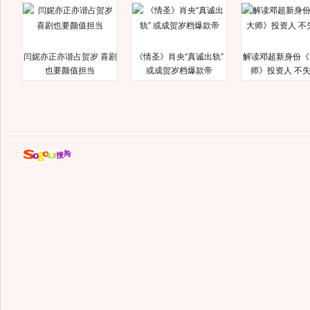
闫妮亦正亦谐占贺岁 喜剧
《情圣》肖央“真诚出轨”
解读邓超新身份《
也要颜值担当
或成贺岁档爆款帝
师》投资人 不