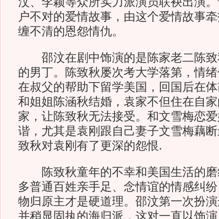
汶、李颖等众所实力派演员联袂出演。
户不对的爱情故事，由这个爱情故事牵
缠不清的恩怨情仇。
邵汶在剧中饰演的是陈家老二陈致
的男丁。陈致秋屡次考大学落第，情绪
在叔父的帮助下留学美国，回国后在体
和姐姐陈涵秋结婚，袁家不但住在自家
家，让陈致秋无法接受。和文雪梅恋爱
谐，尤其是袁刚跟自己妻子文雪梅藕断
致秋对袁刚有了更深的怨恨.
陈致秋童年的不幸和美国生活的磨
多普通百姓亲手足、念情谊的情感纠纷
物归原主才是硬道理。邵汶第一次扮演
并稍显固执的海归派，这对一直以饰演