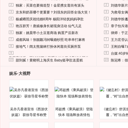
2
2
独家：买菜也要拗造型！金星携女逛街有派头
刘德华新片
3
3
京东和奶茶哪个更重要？刘强东的回答全场大笑！
为救母女俩
4
4
杨威晒照庆祝结婚8周年 杨阳洋轻抚妈妈孕肚
刘德华扮邋
5
5
艳压群芳！唐嫣修身长裙现身活动 仙气儿足
章子怡斥港
6
6
独家：姚晨带小土豆逛商场 购置产后新衣
律师：于正
7
7
成都风味！张靓颖冯轲曝婚纱照 吃串串打麻将
王力宏否认
8
8
接地气！阔太熊黛林打扮休闲逛街买厕所泵
王刚自曝7
9
9
台媒:40
马蓉离婚后，砸1000万人民币给媒体要求删掉这照片
10
10
甜到腻！黄晓明上海庆生 Baby挺孕肚送蛋糕
陈冠希：假
娱乐·大视野
吴亦凡香港宣传《西游伏
邓超携《乘风破浪》登陆
《健忘村》舒淇
妖篇》 获徐导星爷称赞
快本 现场释放表情包
覆，“村”出自