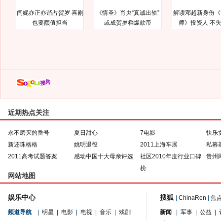
闫妮亦正亦谐占贺岁 喜剧
《情圣》肖央“真诚出轨”
解读邓超新身份《
也要颜值担当
或成贺岁档爆款帝
师》投资人 不
近期热点关注
永不磨灭的番号
夏日甜心
7电影
快乐
新还珠格格
姚明退役
2011上海车展
私募
2011高考试题答案
感动中国十大母亲评选
社区2010年度行业口碑
贵州
榜
网站地图
娱乐中心
搜狐
|
ChinaRen
|
焦
频道导航
|
明星
|
电影
|
电视
|
音乐
|
戏剧
新闻
|
军事
|
公益
|