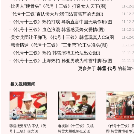
·
比男人"硬骨头"《代号十三钗》打造女人天下(图)
11-12-
·
"代号十三钗"否认傍大片:我们沾曹雪芹的光(图)
11-12-
·
《代号十三钗》热拍打戏 导演直言中国无动作剧(图
11-12-
·
《代号十三钗》血色浪漫 韩雪感受烽火爱情(图)
11-12-
·
美女兵团让子弹飞 《代号十三钗》韩雪玩真人CS(图
11-12-
·
韩雪情迷《代号十三钗》 "三角恋"枪王失准头(图)
11-11-
·
《代号十三钗》热拍 韩雪演特工枪法出众(图)
11-11-
·
《代号十三钗》上海热拍 孙亚男成为韩雪绊脚石(图
11-11-
更多关于
韩雪 代号
的新闻>
相关视频新闻
韩雪接受采访 不认《代
电视剧《十三钗》关机
《代号十三钗》
号十三钗》借光说
韩雪大胆挑刺张艺谋
即 韩雪微博引争