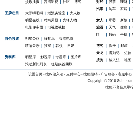
|
娱乐播报
|
高清影视
|
社区
|
博客
财经
|
股票
|
理财
|
汽车
|
购车
|
家居
|
王牌栏目
|
大鹏嘚吧嘚
|
潮流实验室
|
大人物
|
明星在线
|
时尚周报
|
先锋人物
女人
|
母婴
|
新娘
|
|
电影评审团
|
电视收视榜
旅游
|
天气
|
健康
|
IT
|
数码
|
手机
|
特色频道
|
明星公益
|
好莱坞
|
香港电影
|
嘻哈音乐
|
独家
|
韩娱
|
日娱
博客
|
圈子
|
邮箱
|
天龙
|
鹿鼎记
|
短信
资料库
|
明星库
|
影视库
|
专题库
|
图片库
搜狗
|
输入法
|
地图
|
滚动新闻列表
|
往期娱首回顾
设置首页
-
搜狗输入法
-
支付中心
-
搜狐招聘
-
广告服务
-
客服中心
Copyright
©
2018 Sohu.com 
搜狐不良信息举