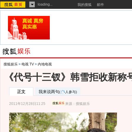
loading...
我的搜狐
邮件
搜狐娱乐
>
电视 TV
>
内地电视
《代号十三钗》韩雪拒收新称号
正文
我来说两句
(
人参与)
2011年12月28日11:25
来源：
搜狐娱乐