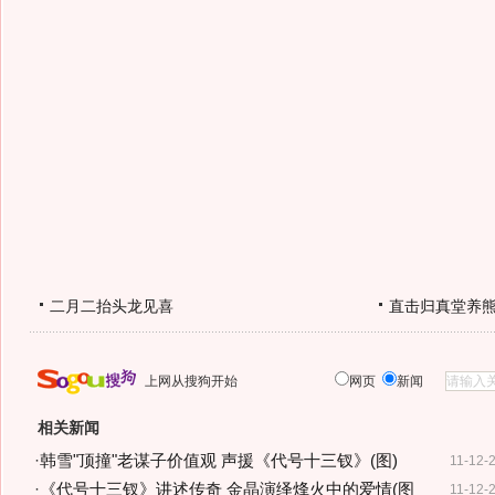
二月二抬头龙见喜
直击归真堂养
上网从搜狗开始
网页
新闻
相关新闻
·
韩雪"顶撞"老谋子价值观 声援《代号十三钗》(图)
11-12-
·
《代号十三钗》讲述传奇 金晶演绎烽火中的爱情(图
11-12-