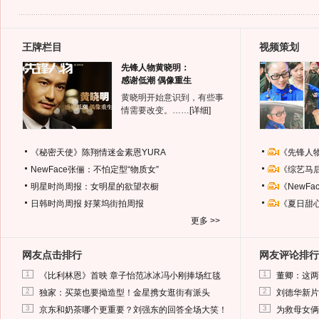
王牌栏目
视频策划
先锋人物黄晓明：
感谢低潮 偶像重生
黄晓明开始意识到，有些事
情需要改变。……
[详细]
《秘密天使》陈翔情迷金素恩YURA
《先锋人
NewFace张俪：不怕定型“物质女”
《综艺马
明星时尚周报：女明星的欲望衣橱
《NewF
日韩时尚周报
好莱坞街拍周报
《夏日甜
更多 >>
网友点击排行
网友评论排行
1
1
《比利林恩》首映 章子怡范冰冰冯小刚捧场红毯
董卿：这两
2
2
独家：买菜也要拗造型！金星携女逛街有派头
刘德华新片
3
3
京东和奶茶哪个更重要？刘强东的回答全场大笑！
为救母女俩