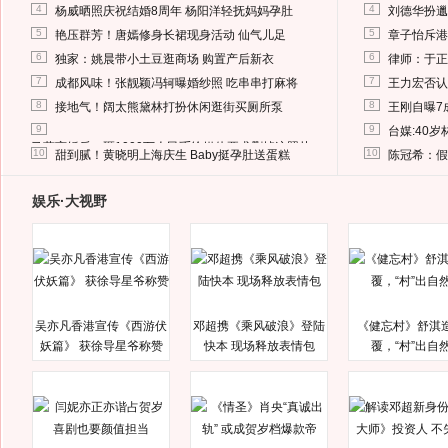
4
4
杨威晒照庆祝结婚8周年 杨阳洋轻抚妈妈孕肚
刘德华扮邋
5
5
艳压群芳！唐嫣修身长裙现身活动 仙气儿足
章子怡斥港
6
6
独家：姚晨带小土豆逛商场 购置产后新衣
律师：于正
7
7
成都风味！张靓颖冯轲曝婚纱照 吃串串打麻将
王力宏否认
8
8
接地气！阔太熊黛林打扮休闲逛街买厕所泵
王刚自曝7
9
9
台媒:40
马蓉离婚后，砸1000万人民币给媒体要求删掉这照片
10
10
甜到腻！黄晓明上海庆生 Baby挺孕肚送蛋糕
陈冠希：假
娱乐·大视野
吴亦凡香港宣传《西游伏
邓超携《乘风破浪》登陆
《健忘村》舒淇
妖篇》 获徐导星爷称赞
快本 现场释放表情包
覆，“村”出自