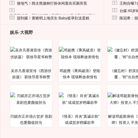
8
8
接地气！阔太熊黛林打扮休闲逛街买厕所泵
王刚自曝7
9
9
台媒:40
马蓉离婚后，砸1000万人民币给媒体要求删掉这照片
10
10
甜到腻！黄晓明上海庆生 Baby挺孕肚送蛋糕
陈冠希：假
娱乐·大视野
吴亦凡香港宣传《西游伏
邓超携《乘风破浪》登陆
《健忘村》舒淇
妖篇》 获徐导星爷称赞
快本 现场释放表情包
覆，“村”出自
闫妮亦正亦谐占贺岁 喜剧
《情圣》肖央“真诚出轨”
解读邓超新身份《
也要颜值担当
或成贺岁档爆款帝
师》投资人 不