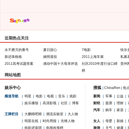
近期热点关注
永不磨灭的番号
夏日甜心
7电影
快乐
新还珠格格
姚明退役
2011上海车展
私募
2011高考试题答案
感动中国十大母亲评选
社区2010年度行业口碑
贵州
榜
网站地图
娱乐中心
搜狐
|
ChinaRen
|
焦
频道导航
|
明星
|
电影
|
电视
|
音乐
|
戏剧
新闻
|
军事
|
公益
|
|
娱乐播报
|
高清影视
|
社区
|
博客
财经
|
股票
|
理财
|
汽车
|
购车
|
家居
|
王牌栏目
|
大鹏嘚吧嘚
|
潮流实验室
|
大人物
|
明星在线
|
时尚周报
|
先锋人物
女人
|
母婴
|
新娘
|
|
电影评审团
|
电视收视榜
旅游
|
天气
|
健康
|