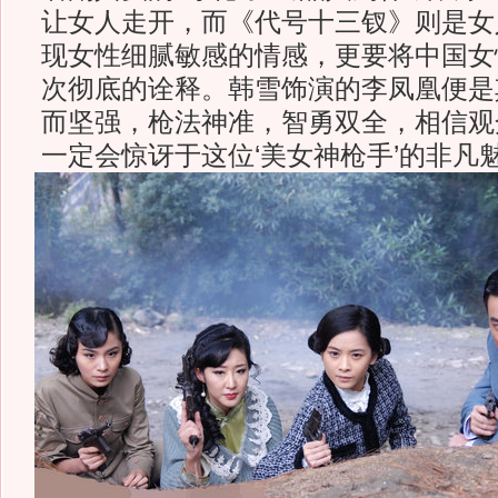
让女人走开，而《代号十三钗》则是女
现女性细腻敏感的情感，更要将中国女
次彻底的诠释。韩雪饰演的李凤凰便是
而坚强，枪法神准，智勇双全，相信观
一定会惊讶于这位‘美女神枪手’的非凡魅