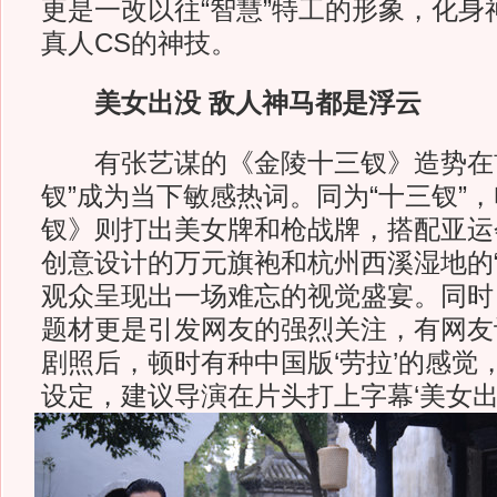
更是一改以往“智慧”特工的形象，化身
真人CS的神技。
美女出没 敌人神马都是浮云
有张艺谋的《金陵十三钗》造势在前
钗”成为当下敏感热词。同为“十三钗”
钗》则打出美女牌和枪战牌，搭配亚运
创意设计的万元旗袍和杭州西溪湿地的“
观众呈现出一场难忘的视觉盛宴。同时
题材更是引发网友的强烈关注，有网友
剧照后，顿时有种中国版‘劳拉’的感觉
设定，建议导演在片头打上字幕‘美女出