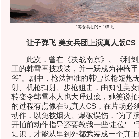
“美女兵团”让子弹飞
让子弹飞 美女兵团上演真人版CS
此次，曾在《决战南京》、《利剑
工的韩雪再披戎装，并一跃成为神枪手
爷”。剧中，枪法神准的韩雪长枪短炮
射、机枪扫射、步枪狙击，由知性美女向
转变令韩雪本人也大呼过瘾，她笑说拍
的过程有点像在玩真人CS，在片场必
动作，以免被烟火、爆破误伤，“为了
开拍前动作指导还要教我一些‘走位’、‘手
知识，才能从里到外都武装成一个真正