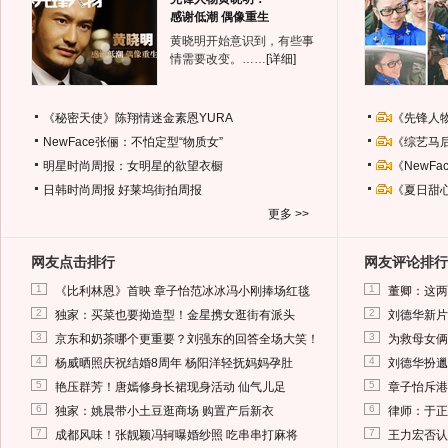
感谢低潮 偶像重生
黄晓明开始意识到，有些事
情需要改变。……
[详细]
《秘密天使》陈翔情迷金素恩YURA
《先锋人
NewFace张俪：不怕定型“物质女”
《综艺马
明星时尚周报：女明星的欲望衣橱
《NewF
日韩时尚周报
好莱坞街拍周报
《夏日甜
更多 >>
网友点击排行
网友评论排行
1
1
《比利林恩》首映 章子怡范冰冰冯小刚捧场红毯
董卿：这两
2
2
独家：买菜也要拗造型！金星携女逛街有派头
刘德华新片
3
3
京东和奶茶哪个更重要？刘强东的回答全场大笑！
为救母女俩
4
4
杨威晒照庆祝结婚8周年 杨阳洋轻抚妈妈孕肚
刘德华扮邋
5
5
艳压群芳！唐嫣修身长裙现身活动 仙气儿足
章子怡斥港
6
6
独家：姚晨带小土豆逛商场 购置产后新衣
律师：于正
7
7
成都风味！张靓颖冯轲曝婚纱照 吃串串打麻将
王力宏否认