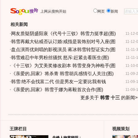
上网从搜狗开始
网页
新闻
相关新闻
·
网友质疑阴盛阳衰《代号十三钗》韩雪力挺李超(图)
11-12-
·
韩雪再戴大钻戒否认订婚:戒指是装饰别对号入座(图
11-12-
·
盘点演而优则唱的影视演员 蒋冰韩雪转型证实力(图
11-11-
·
韩雪难忍中年男粉丝骚扰 怒斥:赶紧去看医生(图)
11-11-
·
《十三钗》为艾美奖修改剧本 韩雪变身为神枪手(图
11-10-
·
《亲爱的,回家》将杀青 韩雪胡兵感情引人关注(图)
11-09-
·
韩雪:绝不会找富二代 但是男友一定要比我有钱
11-09-
·
《亲爱的,回家》韩雪于娜为蒋毅首次合作(图)
11-09-
更多关于
韩雪 十三
的新闻>
王牌栏目
视频策划
先锋人物黄晓明：