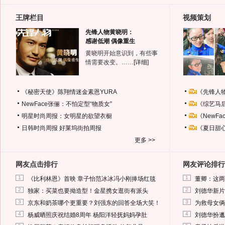
王牌栏目
视频策划
先锋人物黄晓明：
感谢低潮 偶像重生
黄晓明开始意识到，有些事
情需要改变。……
[详细]
《秘密天使》陈翔情迷金素恩YURA
《先锋人
NewFace张俪：不怕定型“物质女”
《综艺马
明星时尚周报：女明星的欲望衣橱
《NewF
日韩时尚周报
好莱坞街拍周报
《夏日甜
更多 >>
网友点击排行
网友评论排行
1
1
《比利林恩》首映 章子怡范冰冰冯小刚捧场红毯
董卿：这两
2
2
独家：买菜也要拗造型！金星携女逛街有派头
刘德华新片
3
3
京东和奶茶哪个更重要？刘强东的回答全场大笑！
为救母女俩
4
4
杨威晒照庆祝结婚8周年 杨阳洋轻抚妈妈孕肚
刘德华扮邋