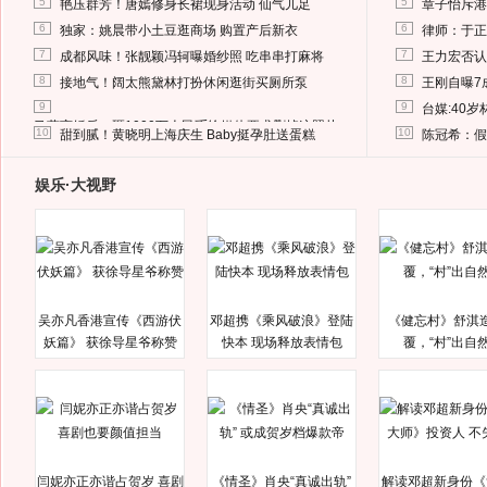
5
5
艳压群芳！唐嫣修身长裙现身活动 仙气儿足
章子怡斥港
6
6
独家：姚晨带小土豆逛商场 购置产后新衣
律师：于正
7
7
成都风味！张靓颖冯轲曝婚纱照 吃串串打麻将
王力宏否认
8
8
接地气！阔太熊黛林打扮休闲逛街买厕所泵
王刚自曝7
9
9
台媒:40
马蓉离婚后，砸1000万人民币给媒体要求删掉这照片
10
10
甜到腻！黄晓明上海庆生 Baby挺孕肚送蛋糕
陈冠希：假
娱乐·大视野
吴亦凡香港宣传《西游伏
邓超携《乘风破浪》登陆
《健忘村》舒淇
妖篇》 获徐导星爷称赞
快本 现场释放表情包
覆，“村”出自
闫妮亦正亦谐占贺岁 喜剧
《情圣》肖央“真诚出轨”
解读邓超新身份《