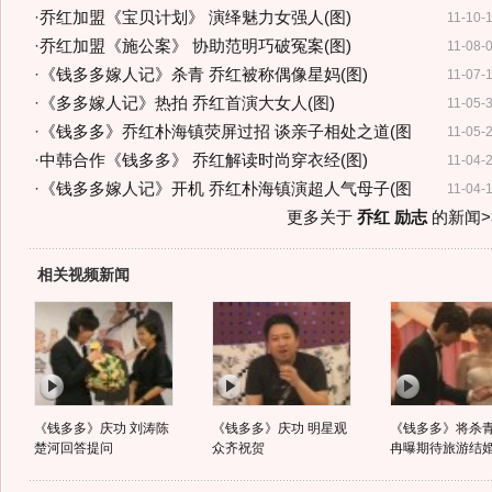
·
乔红加盟《宝贝计划》 演绎魅力女强人(图)
11-10-
·
乔红加盟《施公案》 协助范明巧破冤案(图)
11-08-
·
《钱多多嫁人记》杀青 乔红被称偶像星妈(图)
11-07-
·
《多多嫁人记》热拍 乔红首演大女人(图)
11-05-
·
《钱多多》乔红朴海镇荧屏过招 谈亲子相处之道(图
11-05-
·
中韩合作《钱多多》 乔红解读时尚穿衣经(图)
11-04-
·
《钱多多嫁人记》开机 乔红朴海镇演超人气母子(图
11-04-
更多关于
乔红 励志
的新闻>
相关视频新闻
《钱多多》庆功 刘涛陈
《钱多多》庆功 明星观
《钱多多》将杀青
楚河回答提问
众齐祝贺
冉曝期待旅游结