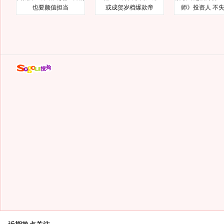
也要颜值担当
或成贺岁档爆款帝
师》投资人 不