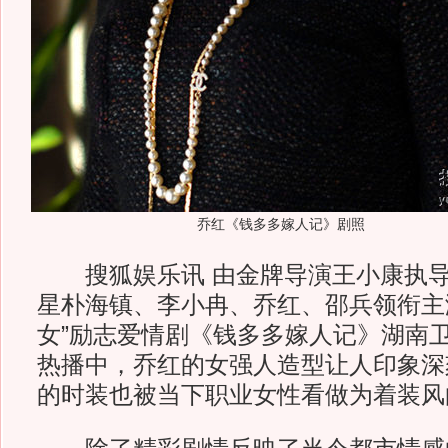
乔红《钱多多嫁人记》剧照
搜狐娱乐讯 由金牌导演王小康执导
星朴海镇、李小冉、乔红、邵兵领衔主演
女”励志爱情剧《钱多多嫁人记》湖南
热播中，乔红的女强人造型让人印象深
的时装也被当下职业女性看做为着装风