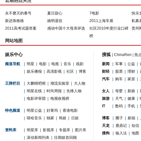
近期热点关注
永不磨灭的番号
夏日甜心
7电影
快乐
新还珠格格
姚明退役
2011上海车展
私募
2011高考试题答案
感动中国十大母亲评选
社区2010年度行业口碑
贵州
榜
网站地图
娱乐中心
搜狐
|
ChinaRen
|
焦
频道导航
|
明星
|
电影
|
电视
|
音乐
|
戏剧
新闻
|
军事
|
公益
|
|
娱乐播报
|
高清影视
|
社区
|
博客
财经
|
股票
|
理财
|
汽车
|
购车
|
家居
|
王牌栏目
|
大鹏嘚吧嘚
|
潮流实验室
|
大人物
|
明星在线
|
时尚周报
|
先锋人物
女人
|
母婴
|
新娘
|
|
电影评审团
|
电视收视榜
旅游
|
天气
|
健康
|
IT
|
数码
|
手机
|
特色频道
|
明星公益
|
好莱坞
|
香港电影
|
嘻哈音乐
|
独家
|
韩娱
|
日娱
博客
|
圈子
|
邮箱
|
天龙
|
鹿鼎记
|
短信
资料库
|
明星库
|
影视库
|
专题库
|
图片库
搜狗
|
输入法
|
地图
|
滚动新闻列表
|
往期娱首回顾