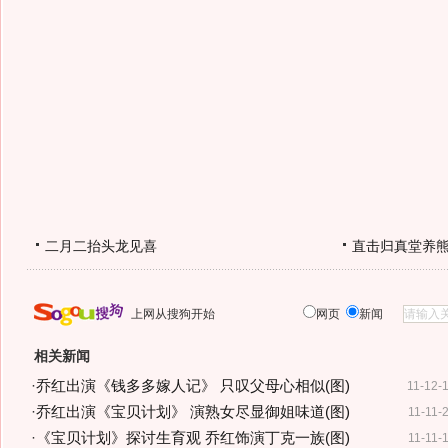
二月二抬头龙见喜
直击归真堂养
上网从搜狗开始
网页
新闻
相关新闻
·
乔红出演《钱多多嫁人记》 只叹父母心相似(图)
11-12-
·
乔红出演《宝贝计划》 演熟女尽显御姐味道(图)
11-11-
·
《宝贝计划》探讨生育观 乔红饰演丁克一族(图)
11-11-