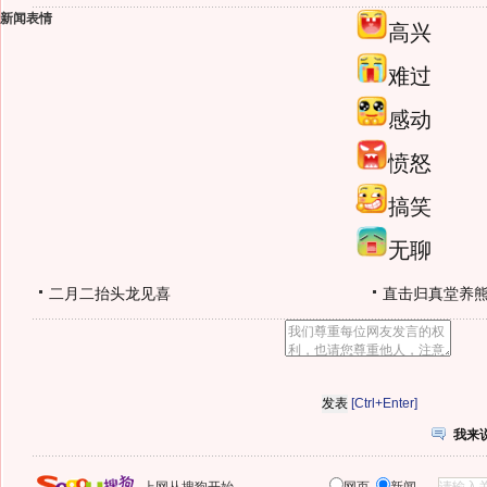
新闻表情
高兴
难过
感动
愤怒
搞笑
无聊
二月二抬头龙见喜
直击归真堂养
[Ctrl+Enter]
我来