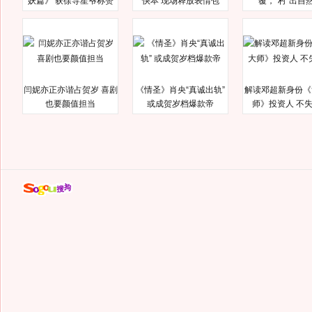
妖篇》 获徐导星爷称赞
快本 现场释放表情包
覆，“村”出自
闫妮亦正亦谐占贺岁 喜剧
《情圣》肖央“真诚出轨”
解读邓超新身份《
也要颜值担当
或成贺岁档爆款帝
师》投资人 不