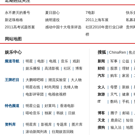
近期热点关注
永不磨灭的番号
夏日甜心
7电影
快乐
新还珠格格
姚明退役
2011上海车展
私募
2011高考试题答案
感动中国十大母亲评选
社区2010年度行业口碑
贵州
榜
网站地图
娱乐中心
搜狐
|
ChinaRen
|
焦
频道导航
|
明星
|
电影
|
电视
|
音乐
|
戏剧
新闻
|
军事
|
公益
|
|
娱乐播报
|
高清影视
|
社区
|
博客
财经
|
股票
|
理财
|
汽车
|
购车
|
家居
|
王牌栏目
|
大鹏嘚吧嘚
|
潮流实验室
|
大人物
|
明星在线
|
时尚周报
|
先锋人物
女人
|
母婴
|
新娘
|
|
电影评审团
|
电视收视榜
旅游
|
天气
|
健康
|
IT
|
数码
|
手机
|
特色频道
|
明星公益
|
好莱坞
|
香港电影
|
嘻哈音乐
|
独家
|
韩娱
|
日娱
博客
|
圈子
|
邮箱
|
天龙
|
鹿鼎记
|
短信
资料库
|
明星库
|
影视库
|
专题库
|
图片库
搜狗
|
输入法
|
地图
|
滚动新闻列表
|
往期娱首回顾