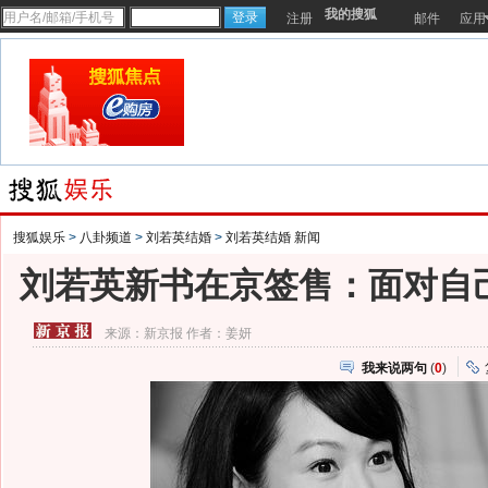
我的搜狐
注册
邮件
应用
搜狐娱乐
>
八卦频道
>
刘若英结婚
>
刘若英结婚 新闻
刘若英新书在京签售：面对自
来源：
新京报
作者：姜妍
我来说两句
(
0
)