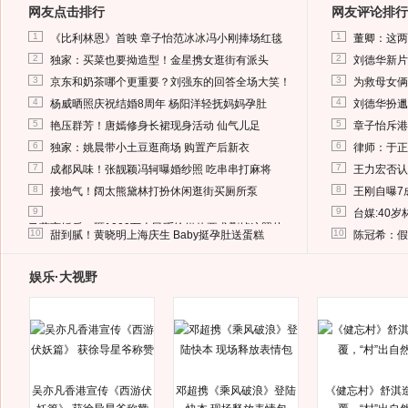
网友点击排行
网友评论排行
1
1
《比利林恩》首映 章子怡范冰冰冯小刚捧场红毯
董卿：这两
2
2
独家：买菜也要拗造型！金星携女逛街有派头
刘德华新片
3
3
京东和奶茶哪个更重要？刘强东的回答全场大笑！
为救母女俩
4
4
杨威晒照庆祝结婚8周年 杨阳洋轻抚妈妈孕肚
刘德华扮邋
5
5
艳压群芳！唐嫣修身长裙现身活动 仙气儿足
章子怡斥港
6
6
独家：姚晨带小土豆逛商场 购置产后新衣
律师：于正
7
7
成都风味！张靓颖冯轲曝婚纱照 吃串串打麻将
王力宏否认
8
8
接地气！阔太熊黛林打扮休闲逛街买厕所泵
王刚自曝7
9
9
台媒:40
马蓉离婚后，砸1000万人民币给媒体要求删掉这照片
10
10
甜到腻！黄晓明上海庆生 Baby挺孕肚送蛋糕
陈冠希：假
娱乐·大视野
吴亦凡香港宣传《西游伏
邓超携《乘风破浪》登陆
《健忘村》舒淇