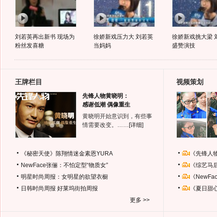
刘若英再出新书 现场为
徐娇新戏压力大 刘若英
徐娇新戏挑大梁 
粉丝发喜糖
当妈妈
盛赞演技
王牌栏目
视频策划
先锋人物黄晓明：
感谢低潮 偶像重生
黄晓明开始意识到，有些事
情需要改变。……
[详细]
《秘密天使》陈翔情迷金素恩YURA
《先锋人
NewFace张俪：不怕定型“物质女”
《综艺马
明星时尚周报：女明星的欲望衣橱
《NewF
日韩时尚周报
好莱坞街拍周报
《夏日甜
更多 >>