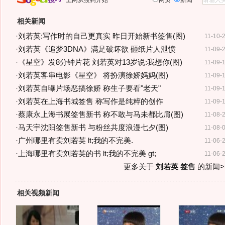
上网从搜狗开始
网页
新闻
相关新闻
·
刘若英:写作时的自己更真实 昨日开始新书签售(图)
11-10-
·
刘若英《追梦3DNA》满足破坏欲 砸纸片人泄愤
11-09-
·
《星空》发8分钟片花 刘若英对13岁说:我想你(图)
11-09-
·
刘若英客串电影《星空》 将扮演徐娇妈妈(图)
11-09-
·
刘若英自曝片场恶搞徐娇 称生子要看"老天"
11-09-
·
刘若英在上海书城签售 称写作是纯粹的创作
11-09-
·
蔡康永上海书展签售新书 称不敢与马未都比肩(图)
11-08-
·
马天宇沈阳签售新书 与粉丝共度浪漫七夕(图)
11-08-
·
广州哪里有卖刘若英 lt;我的不完美.
11-06-
·
上海哪里有卖刘若英的书 lt;我的不完美 gt;
11-06-
更多关于
刘若英 签售
的新闻>
相关视频新闻