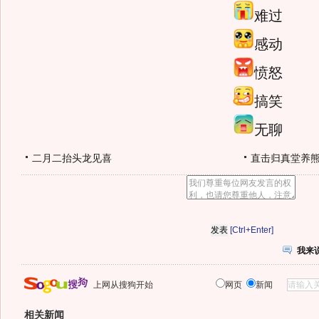
难过
感动
愤怒
搞笑
无聊
二月二抬头龙见喜
直击归真堂养
[Ctrl+Enter]
我来
上网从搜狗开始
网页
新闻
相关新闻