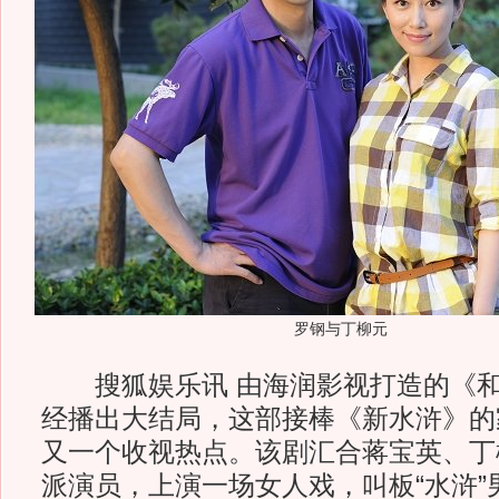
罗钢与丁柳元
搜狐娱乐讯 由海润影视打造的《和
经播出大结局，这部接棒《新水浒》的
又一个收视热点。该剧汇合蒋宝英、丁
派演员，上演一场女人戏，叫板“水浒”