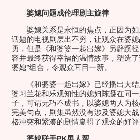
婆媳问题成伦理剧主旋律
婆媳关系是永恒的焦点，正因为如
话题的电视剧层出不穷，让观众在婆媳
勇，但是《和婆婆一起出嫁》另辟蹊径
容并最终获得幸福的温情故事，塑造了
婆媳”组合，令观众耳目一新。
《和婆婆一起出嫁》已经播出大结
婆习兰花和乐观知性的媳妇陈凝在同一
子，可谓无巧不成书，以婆媳两人为核
完美句点，剧集虽然没有涉及婆媳大战
格冲突和紧凑的剧情赢得了观众的好评
婆媳联手PK男人帮