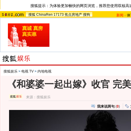
搜狐提示：为体验更加畅快的网页浏览，推荐您使用双核高
搜狐
ChinaRen
17173
焦点房地产
搜狗
新闻
-
体
搜狐娱乐
>
电视 TV
>
内地电视
《和婆婆一起出嫁》收官 完美
来源：
搜狐娱乐
我来说两句
(
0
)