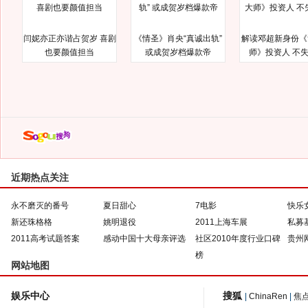
闫妮亦正亦谐占贺岁 喜剧
《情圣》肖央“真诚出轨”
解读邓超新身份《
也要颜值担当
或成贺岁档爆款帝
师》投资人 不
近期热点关注
永不磨灭的番号
夏日甜心
7电影
快乐
新还珠格格
姚明退役
2011上海车展
私募
2011高考试题答案
感动中国十大母亲评选
社区2010年度行业口碑
贵州
榜
网站地图
娱乐中心
搜狐
|
ChinaRen
|
焦