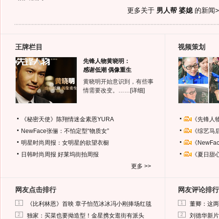
更多关于
男人帮 婆媳
的新闻>
王牌栏目
视频策划
先锋人物黄晓明：
感谢低潮 偶像重生
黄晓明开始意识到，有些事
情需要改变。……
[详细]
《秘密天使》陈翔情迷金素恩YURA
《先锋人
NewFace张俪：不怕定型“物质女”
《综艺马
明星时尚周报：女明星的欲望衣橱
《NewF
日韩时尚周报
好莱坞街拍周报
《夏日甜
更多 >>
网友点击排行
网友评论排行
1
1
《比利林恩》首映 章子怡范冰冰冯小刚捧场红毯
董卿：这两
2
2
独家：买菜也要拗造型！金星携女逛街有派头
刘德华新片