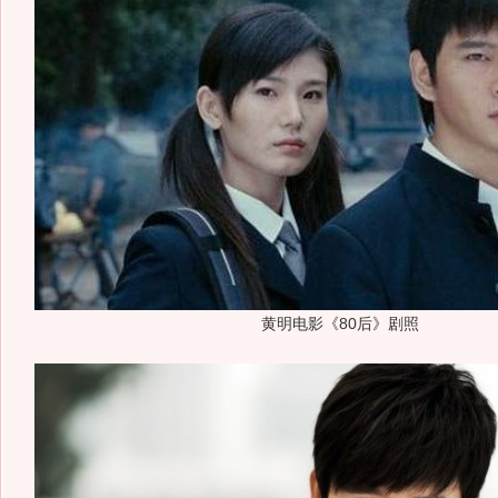
黄明电影《80后》剧照