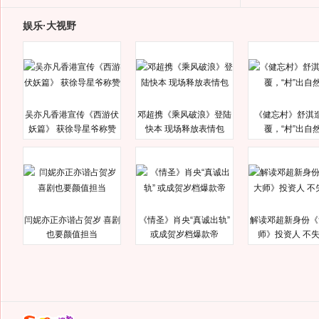
娱乐·大视野
吴亦凡香港宣传《西游伏
邓超携《乘风破浪》登陆
《健忘村》舒淇
妖篇》 获徐导星爷称赞
快本 现场释放表情包
覆，“村”出自
闫妮亦正亦谐占贺岁 喜剧
《情圣》肖央“真诚出轨”
解读邓超新身份《
也要颜值担当
或成贺岁档爆款帝
师》投资人 不