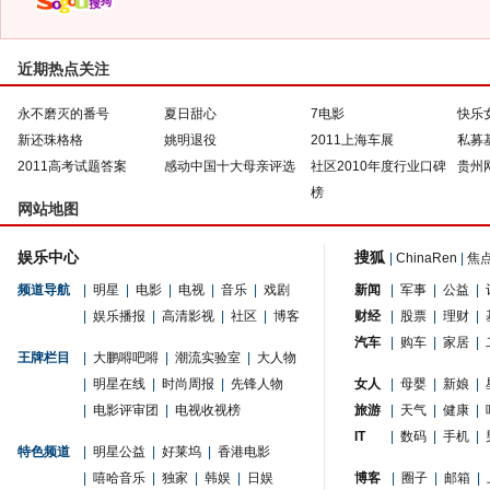
近期热点关注
永不磨灭的番号
夏日甜心
7电影
快乐
新还珠格格
姚明退役
2011上海车展
私募
2011高考试题答案
感动中国十大母亲评选
社区2010年度行业口碑
贵州
榜
网站地图
娱乐中心
搜狐
|
ChinaRen
|
焦
频道导航
|
明星
|
电影
|
电视
|
音乐
|
戏剧
新闻
|
军事
|
公益
|
|
娱乐播报
|
高清影视
|
社区
|
博客
财经
|
股票
|
理财
|
汽车
|
购车
|
家居
|
王牌栏目
|
大鹏嘚吧嘚
|
潮流实验室
|
大人物
|
明星在线
|
时尚周报
|
先锋人物
女人
|
母婴
|
新娘
|
|
电影评审团
|
电视收视榜
旅游
|
天气
|
健康
|
IT
|
数码
|
手机
|
特色频道
|
明星公益
|
好莱坞
|
香港电影
|
嘻哈音乐
|
独家
|
韩娱
|
日娱
博客
|
圈子
|
邮箱
|