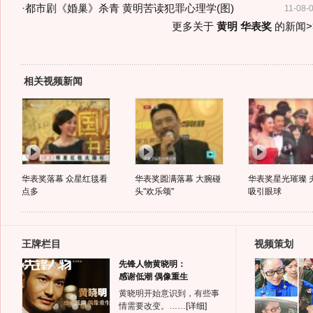
·
都市剧《婚巢》杀青 黄明苦读犯罪心理学(图)
11-08-
更多关于
黄明 华表奖
的新闻>
相关视频新闻
华表奖落幕 众星红毯看
华表奖圆满落幕 大腕碰
华表奖星光璀璨 
点多
头"欢乐颂"
吸引眼球
王牌栏目
视频策划
先锋人物黄晓明：
感谢低潮 偶像重生
黄晓明开始意识到，有些事
情需要改变。……
[详细]