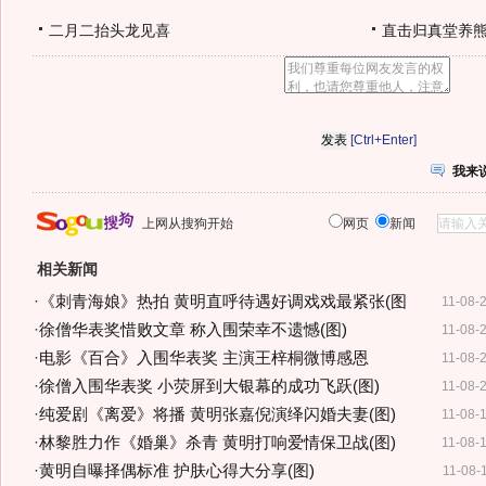
二月二抬头龙见喜
直击归真堂养
[Ctrl+Enter]
我来
上网从搜狗开始
网页
新闻
相关新闻
·
《刺青海娘》热拍 黄明直呼待遇好调戏戏最紧张(图
11-08-
·
徐僧华表奖惜败文章 称入围荣幸不遗憾(图)
11-08-
·
电影《百合》入围华表奖 主演王梓桐微博感恩
11-08-
·
徐僧入围华表奖 小荧屏到大银幕的成功飞跃(图)
11-08-
·
纯爱剧《离爱》将播 黄明张嘉倪演绎闪婚夫妻(图)
11-08-
·
林黎胜力作《婚巢》杀青 黄明打响爱情保卫战(图)
11-08-
·
黄明自曝择偶标准 护肤心得大分享(图)
11-08-