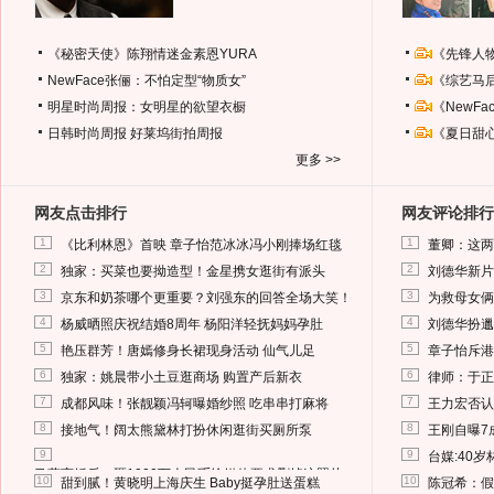
《秘密天使》陈翔情迷金素恩YURA
《先锋人
NewFace张俪：不怕定型“物质女”
《综艺马
明星时尚周报：女明星的欲望衣橱
《NewF
日韩时尚周报
好莱坞街拍周报
《夏日甜
更多 >>
网友点击排行
网友评论排行
1
1
《比利林恩》首映 章子怡范冰冰冯小刚捧场红毯
董卿：这两
2
2
独家：买菜也要拗造型！金星携女逛街有派头
刘德华新片
3
3
京东和奶茶哪个更重要？刘强东的回答全场大笑！
为救母女俩
4
4
杨威晒照庆祝结婚8周年 杨阳洋轻抚妈妈孕肚
刘德华扮邋
5
5
艳压群芳！唐嫣修身长裙现身活动 仙气儿足
章子怡斥港
6
6
独家：姚晨带小土豆逛商场 购置产后新衣
律师：于正
7
7
成都风味！张靓颖冯轲曝婚纱照 吃串串打麻将
王力宏否认
8
8
接地气！阔太熊黛林打扮休闲逛街买厕所泵
王刚自曝7
9
9
台媒:40
马蓉离婚后，砸1000万人民币给媒体要求删掉这照片
10
10
甜到腻！黄晓明上海庆生 Baby挺孕肚送蛋糕
陈冠希：假