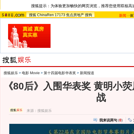
搜狐提示：为体验更加畅快的网页浏览，推荐您使用双核高
搜狐
ChinaRen
17173
焦点房地产
搜狗
新闻
-
体
搜狐娱乐
>
电影 Movie
>
第十四届电影华表奖
>
新闻报道
《80后》入围华表奖 黄明小
战
来源：
搜狐娱乐
我来说两句
(
0
)