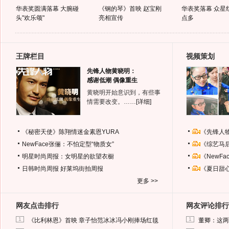
华表奖圆满落幕 大腕碰
《钢的琴》首映 赵宝刚
华表奖落幕 众星
头"欢乐颂"
亮相宣传
点多
王牌栏目
视频策划
先锋人物黄晓明：
感谢低潮 偶像重生
黄晓明开始意识到，有些事
情需要改变。……
[详细]
《秘密天使》陈翔情迷金素恩YURA
《先锋人
NewFace张俪：不怕定型“物质女”
《综艺马
明星时尚周报：女明星的欲望衣橱
《NewF
日韩时尚周报
好莱坞街拍周报
《夏日甜
更多 >>
网友点击排行
网友评论排行
1
1
《比利林恩》首映 章子怡范冰冰冯小刚捧场红毯
董卿：这两