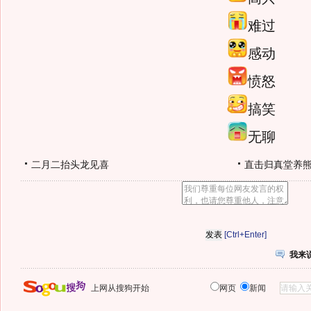
难过
感动
愤怒
搞笑
无聊
二月二抬头龙见喜
直击归真堂养
[Ctrl+Enter]
我来
上网从搜狗开始
网页
新闻