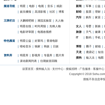
频道导航
|
明星
|
电影
|
电视
|
音乐
|
戏剧
新闻
|
军事
|
公益
|
|
娱乐播报
|
高清影视
|
社区
|
博客
财经
|
股票
|
理财
|
汽车
|
购车
|
家居
|
王牌栏目
|
大鹏嘚吧嘚
|
潮流实验室
|
大人物
|
明星在线
|
时尚周报
|
先锋人物
女人
|
母婴
|
新娘
|
|
电影评审团
|
电视收视榜
旅游
|
天气
|
健康
|
IT
|
数码
|
手机
|
特色频道
|
明星公益
|
好莱坞
|
香港电影
|
嘻哈音乐
|
独家
|
韩娱
|
日娱
博客
|
圈子
|
邮箱
|
天龙
|
鹿鼎记
|
短信
资料库
|
明星库
|
影视库
|
专题库
|
图片库
搜狗
|
输入法
|
地图
|
滚动新闻列表
|
往期娱首回顾
设置首页
-
搜狗输入法
-
支付中心
-
搜狐招聘
-
广告服务
-
客服中心
Copyright
©
2018 Sohu.com 
搜狐不良信息举