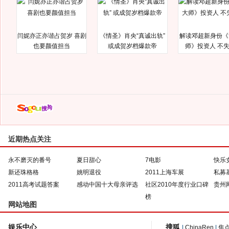
闫妮亦正亦谐占贺岁 喜剧
《情圣》肖央“真诚出轨”
解读邓超新身份《
也要颜值担当
或成贺岁档爆款帝
师》投资人 不
近期热点关注
永不磨灭的番号
夏日甜心
7电影
快乐
新还珠格格
姚明退役
2011上海车展
私募
2011高考试题答案
感动中国十大母亲评选
社区2010年度行业口碑
贵州
榜
网站地图
娱乐中心
搜狐
|
ChinaRen
|
焦