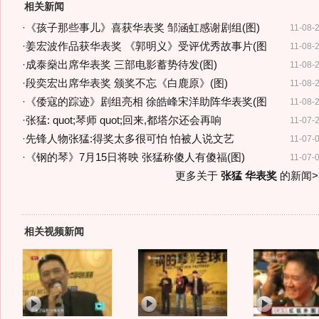
相关新闻
·
《孩子那些事儿》喜获华表奖 邹涵虹感谢剧组(图)
11-08-
·
姜宏波作品获华表奖 《郭明义》受评优秀故事片(图
11-08-
·
成泰燊出席华表奖 三部电影蓄势待发(图)
11-08-
·
段奕宏出席华表奖 颁奖不忘《白鹿原》(图)
11-08-
·
《倭寇的踪迹》剧组亮相 徐皓峰宋洋助阵华表奖(图
11-08-
·
张猛: quot;琴师 quot;回来,都塔尔还会再响
11-07-
·
先锋人物张猛:得奖太多很可怕 怕被人说文艺
11-07-
·
《钢的琴》7月15日将映 张猛称傻人有傻福(图)
11-07-
更多关于
张猛 华表奖
的新闻>
相关视频新闻