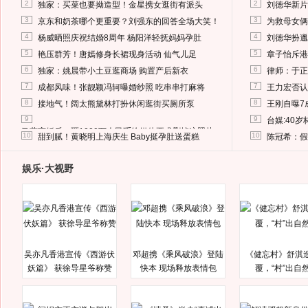
2
2
独家：买菜也要拗造型！金星携女逛街有派头
刘德华新片
3
3
京东和奶茶哪个更重要？刘强东的回答全场大笑！
为救母女俩
4
4
杨威晒照庆祝结婚8周年 杨阳洋轻抚妈妈孕肚
刘德华扮邋
5
5
艳压群芳！唐嫣修身长裙现身活动 仙气儿足
章子怡斥港
6
6
独家：姚晨带小土豆逛商场 购置产后新衣
律师：于正
7
7
成都风味！张靓颖冯轲曝婚纱照 吃串串打麻将
王力宏否认
8
8
接地气！阔太熊黛林打扮休闲逛街买厕所泵
王刚自曝7
9
9
台媒:40
马蓉离婚后，砸1000万人民币给媒体要求删掉这照片
10
10
甜到腻！黄晓明上海庆生 Baby挺孕肚送蛋糕
陈冠希：假
娱乐·大视野
吴亦凡香港宣传《西游伏
邓超携《乘风破浪》登陆
《健忘村》舒淇
妖篇》 获徐导星爷称赞
快本 现场释放表情包
覆，“村”出自