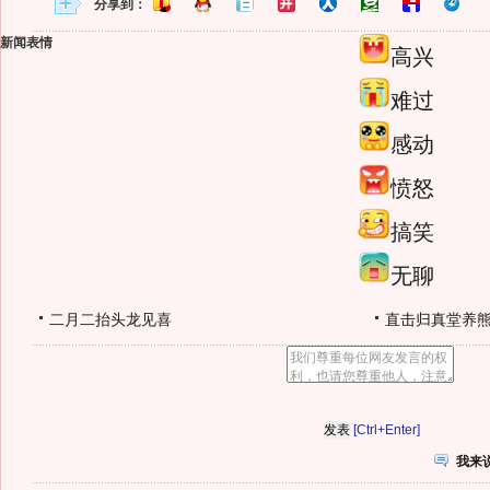
分享到：
新闻表情
高兴
难过
感动
愤怒
搞笑
无聊
二月二抬头龙见喜
直击归真堂养
[Ctrl+Enter]
我来