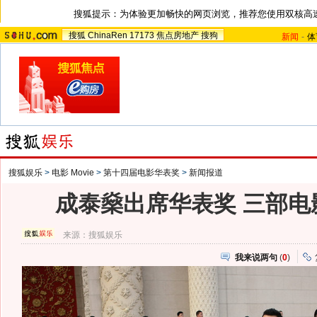
搜狐提示：为体验更加畅快的网页浏览，推荐您使用双核高
搜狐
ChinaRen
17173
焦点房地产
搜狗
新闻
-
体
搜狐娱乐
>
电影 Movie
>
第十四届电影华表奖
>
新闻报道
成泰燊出席华表奖 三部电
来源：
搜狐娱乐
我来说两句
(
0
)