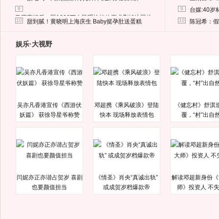
9
9
台媒:40
马蓉离婚后，砸1000万人民币给媒体要求删掉这照片
10
10
甜到腻！黄晓明上海庆生 Baby挺孕肚送蛋糕
陈冠希：假
娱乐·大视野
吴亦凡香港宣传《西游伏
邓超携《乘风破浪》登陆
《健忘村》舒淇
妖篇》 获徐导星爷称赞
快本 现场释放表情包
覆，“村”出自
闫妮亦正亦谐占贺岁 喜剧
《情圣》肖央“真诚出轨”
解读邓超新身份《
也要颜值担当
或成贺岁档爆款帝
师》投资人 不