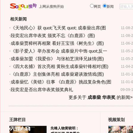
上网从搜狗开始
网页
新闻
相关新闻
·
《天地民心》获 quot;飞天奖 quot; 成泰燊出席(图
11-08-
·
段奕宏出席华表奖 颁奖不忘《白鹿原》(图)
11-08-
·
成泰燊贾樟柯再相聚 看好王宝强《树先生》(图)
11-06-
·
《影子爱人》举办发布会 成泰燊片中饰 quot;反一
11-05-
·
成泰燊加盟《我爱你》 与张柏芝演绎兄妹情(图)
11-05-
·
《四大名捕》首次亮相 黄秋生成泰燊针锋相对(图)
11-04-
·
《白鹿原》主创集体亮相 成泰燊避谈激情戏(图)
11-01-
·
成泰燊忆《美错》往事 《白鹿原》挑战复杂角色(图
11-01-
·
段奕宏是否出席华表奖颁奖典礼
09-09-
更多关于
成泰燊 华表奖
的新闻>
王牌栏目
视频策划
先锋人物黄晓明：