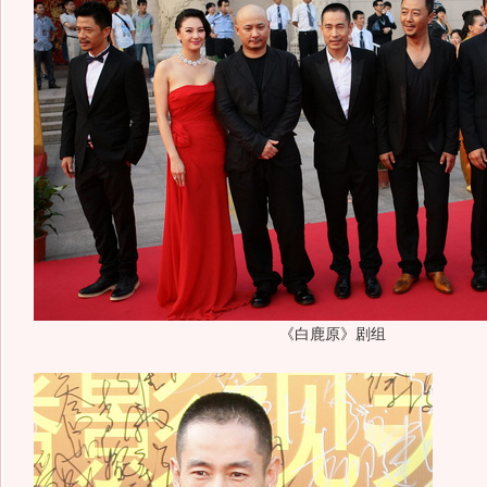
《白鹿原》剧组