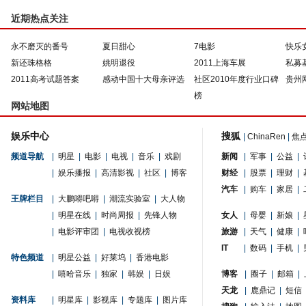
近期热点关注
永不磨灭的番号
夏日甜心
7电影
快乐
新还珠格格
姚明退役
2011上海车展
私募
2011高考试题答案
感动中国十大母亲评选
社区2010年度行业口碑
贵州
榜
网站地图
娱乐中心
搜狐
|
ChinaRen
|
焦
频道导航
|
明星
|
电影
|
电视
|
音乐
|
戏剧
新闻
|
军事
|
公益
|
|
娱乐播报
|
高清影视
|
社区
|
博客
财经
|
股票
|
理财
|
汽车
|
购车
|
家居
|
王牌栏目
|
大鹏嘚吧嘚
|
潮流实验室
|
大人物
|
明星在线
|
时尚周报
|
先锋人物
女人
|
母婴
|
新娘
|
|
电影评审团
|
电视收视榜
旅游
|
天气
|
健康
|
IT
|
数码
|
手机
|
特色频道
|
明星公益
|
好莱坞
|
香港电影
|
嘻哈音乐
|
独家
|
韩娱
|
日娱
博客
|
圈子
|
邮箱
|
天龙
|
鹿鼎记
|
短信
资料库
|
明星库
|
影视库
|
专题库
|
图片库