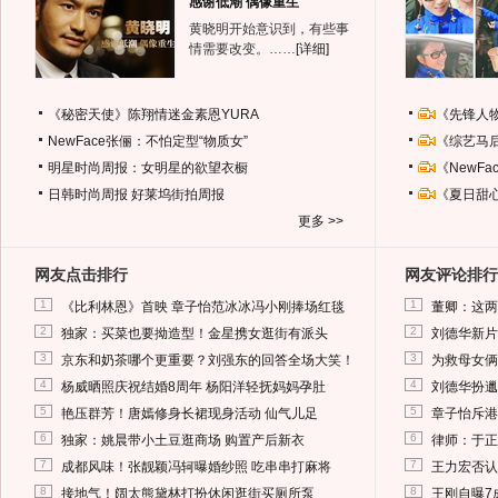
感谢低潮 偶像重生
黄晓明开始意识到，有些事
情需要改变。……
[详细]
《秘密天使》陈翔情迷金素恩YURA
《先锋人
NewFace张俪：不怕定型“物质女”
《综艺马
明星时尚周报：女明星的欲望衣橱
《NewF
日韩时尚周报
好莱坞街拍周报
《夏日甜
更多 >>
网友点击排行
网友评论排行
1
1
《比利林恩》首映 章子怡范冰冰冯小刚捧场红毯
董卿：这两
2
2
独家：买菜也要拗造型！金星携女逛街有派头
刘德华新片
3
3
京东和奶茶哪个更重要？刘强东的回答全场大笑！
为救母女俩
4
4
杨威晒照庆祝结婚8周年 杨阳洋轻抚妈妈孕肚
刘德华扮邋
5
5
艳压群芳！唐嫣修身长裙现身活动 仙气儿足
章子怡斥港
6
6
独家：姚晨带小土豆逛商场 购置产后新衣
律师：于正
7
7
成都风味！张靓颖冯轲曝婚纱照 吃串串打麻将
王力宏否认
8
8
接地气！阔太熊黛林打扮休闲逛街买厕所泵
王刚自曝7