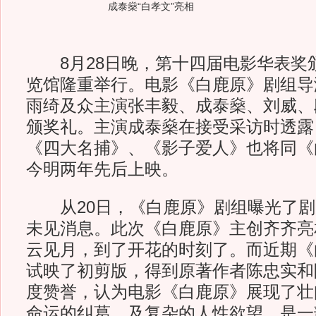
成泰燊“白孝文”亮相
8月28日晚，第十四届电影华表奖
览馆隆重举行。电影《白鹿原》剧组导
雨绮及众主演张丰毅、成泰燊、刘威、
颁奖礼。主演成泰燊在接受采访时透露
《四大名捕》、《影子爱人》也将同《
今明两年先后上映。
从20日，《白鹿原》剧组曝光了剧
未见消息。此次《白鹿原》主创齐齐亮
云见月，到了开花的时刻了。而近期《
试映了初剪版，得到原著作者陈忠实和
度赞誉，认为电影《白鹿原》展现了壮
命运的纠葛，及复杂的人性欲望，是一