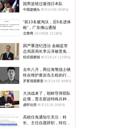
国男篮错过最强日本队
中国篮镜头
昨天13:58
36评论
“前13名被淘汰，后5名进体
检”，广东佛山通报
北青网
15小时前
211评论
因严重违纪违法 金融监管
总局原局长李云泽被罢免全
国人大代表
经济观察报
昨天16:24
112评论
去年八月，两位海警战士牺
牲在维护黄岩岛主权的行动
中
罗富强观察室
昨天14:55
84评论
大决战来了，朝鲜导弹部队
赴俄，普京新设特殊兵种，
76岁老将扛旗
虚怀论语
昨天10:28
28评论
高校任免通知引关注：科
长、主任自愿辞职，转任思