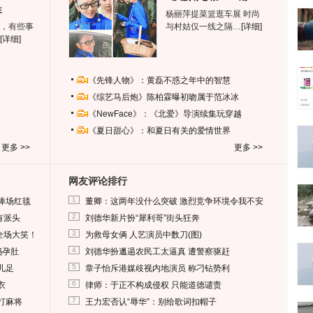
生
杨丽萍提菜篮逛车展 时尚
，有些事
与村姑仅一线之隔…
[详细]
[详细]
《先锋人物》：黄磊不惑之年中的智慧
《综艺马后炮》陈柏霖曝初吻属于范冰冰
《NewFace》：《北爱》导演续集玩穿越
《夏日甜心》：和夏日有关的爱情世界
更多 >>
更多 >>
网友评论排行
1
捧场红毯
董卿：这两年没什么突破 激烈竞争环境令我不安
2
有派头
刘德华新片扮“犀利哥”街头狂奔
3
全场大笑！
为救母女俩 人艺演员中数刀(图)
4
妈孕肚
刘德华扮邋遢农民工太逼真 遭警察驱赶
5
儿足
章子怡斥港媒歧视内地演员 称刁钻势利
6
衣
律师：于正不构成侵权 只能道德谴责
7
打麻将
王力宏否认“辱华”：别给歌词扣帽子