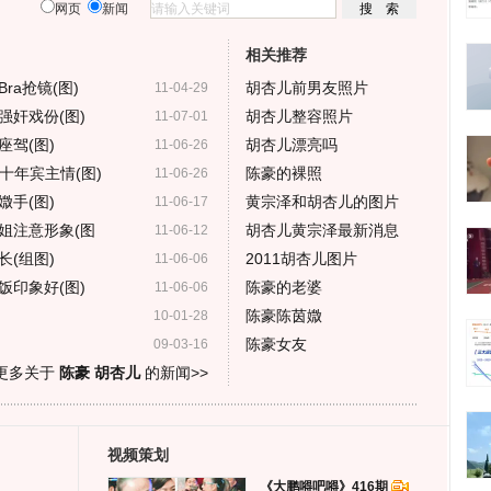
网页
新闻
相关推荐
a抢镜(图)
胡杏儿前男友照片
11-04-29
强奸戏份(图)
胡杏儿整容照片
11-07-01
驾(图)
胡杏儿漂亮吗
11-06-26
十年宾主情(图)
陈豪的裸照
11-06-26
手(图)
黄宗泽和胡杏儿的图片
11-06-17
姐注意形象(图
胡杏儿黄宗泽最新消息
11-06-12
(组图)
2011胡杏儿图片
11-06-06
饭印象好(图)
陈豪的老婆
11-06-06
陈豪陈茵媺
10-01-28
陈豪女友
09-03-16
更多关于
陈豪 胡杏儿
的新闻>>
视频策划
《大鹏嘚吧嘚》416期