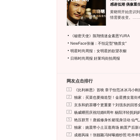
感谢低潮 偶像重
黄晓明开始意识到
情需要改变。……
《秘密天使》陈翔情迷金素恩YURA
NewFace张俪：不怕定型“物质女”
明星时尚周报：女明星的欲望衣橱
日韩时尚周报
好莱坞街拍周报
网友点击排行
1
《比利林恩》首映 章子怡范冰冰冯小刚
2
独家：买菜也要拗造型！金星携女逛街
3
京东和奶茶哪个更重要？刘强东的回答
4
杨威晒照庆祝结婚8周年 杨阳洋轻抚妈
5
艳压群芳！唐嫣修身长裙现身活动 仙气
6
独家：姚晨带小土豆逛商场 购置产后新
7
成都风味！张靓颖冯轲曝婚纱照 吃串串