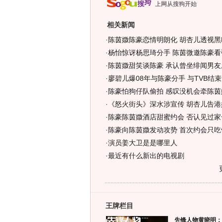
上网从搜狗开始
相关新闻
·
陈茵媺陈豪恋情明朗化 胡杏儿透视黑Br
·
杨怡惊讶杨思琦分手 陈茵微邀陈豪看
·
陈茵媺甜笑谈陈豪 承认曾坐绯闻男友座
·
廖碧儿爆08年与陈豪分手 与TVB结束
·
陈豪怕狗仔队偷拍 感叹没机会牵陈茵媺
·
《怒火街头》深水涉宣传 胡杏儿告港
·
陈豪陈茵媺酒店甜蜜约会 否认见过家长
·
陈豪向陈茵媺发动攻势 首次约会只吃
·
演员姜大卫是是哪里人
·
最近有什么新出的电视剧
王牌栏目
先锋人物黄晓明：