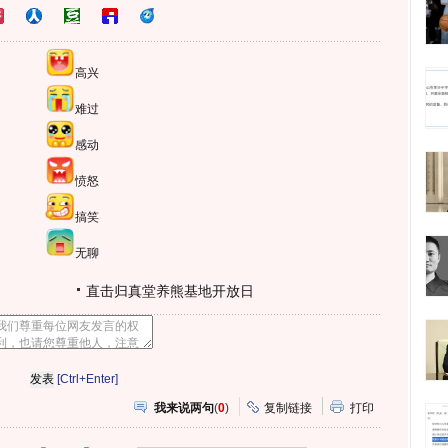
高兴
难过
感动
愤怒
搞笑
无聊
直击归真堂养熊基地开放日
[Ctrl+Enter]
我来说两句
(
0
)
复制链接
打印