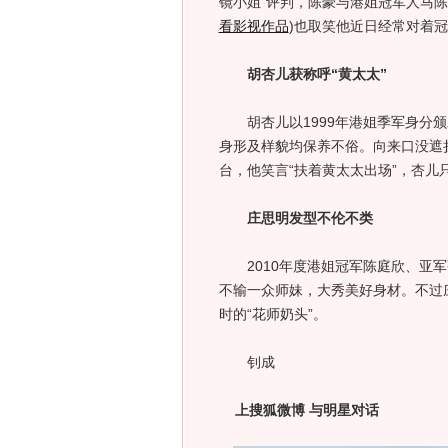
镜小姐”评判，陈豪与港姐冠军人马
看影视作品
)
也取笑他近日经常对着冠
胡杏儿获称呼“黄太太”
胡杏儿以1999年港姐季军身分颁发
身形及样貌均保养不俗。向来口没遮
台，他笑言“扶着黄太太出场”，杏儿
庄思明发型不伦不类
2010年度港姐冠军陈庭欣、亚军
不输一众师妹，大秀美好身材。不过
时的“花师奶头”。
钊成
上搜狐微博 与明星对话