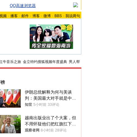
QQ高速浏览器
视频
-
播客
-
邮件
-
博客
-
微博
-
BBS
-
我说两句
红牛音乐之旅
金立特约搜狐视频年度盛典
男人帮
评榜
伊朗总统解释为何与美谈
判：美国最大对手就是中
国，但他们也在对话
知世
5小时前
33评论
越南出版业出了个大案，但
不用怀疑他们把红旗扛下去
的决心
观察者网
8小时前
28评论