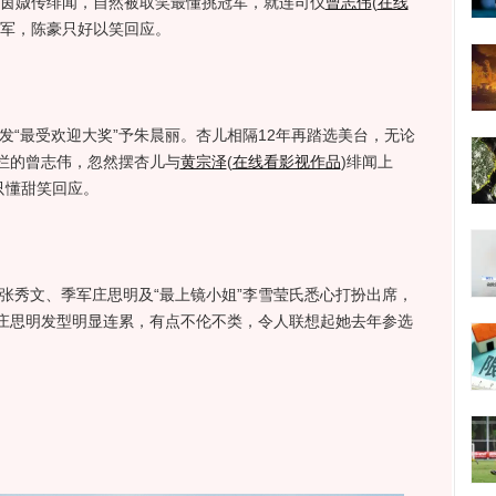
陈茵媺传绯闻，自然被取笑最懂挑冠军，就连司仪
曾志伟
(
在线
军，陈豪只好以笑回应。
“最受欢迎大奖”予朱晨丽。杏儿相隔12年再踏选美台，无论
拦的曾志伟，忽然摆杏儿与
黄宗泽
(
在线看影视作品
)
绯闻上
只懂甜笑回应。
张秀文、季军庄思明及“最上镜小姐”李雪莹氏悉心打扮出席，
庄思明发型明显连累，有点不伦不类，令人联想起她去年参选