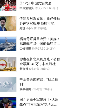
予12分 中国女篮擒尼日利
亚
中国篮镜头
昨天21:22
68评论
伊朗反对派媒体：新任领袖
身体状况很差 随时可能离
世
知世
4小时前
35评论
福特号吓得冒冷汗！美媒：
福建舰不是中国航母终点，
而是新起点！
尖锋视野
昨天17:59
24评论
你也在算北京购房账？公积
金最高340万，非京籍社保
1年
新京报
5小时前
38评论
中企告美国防部，“初步胜
利”
观察者网
7小时前
28评论
国乒男单全军覆没！4人出
战WTT横滨冠军赛均无缘