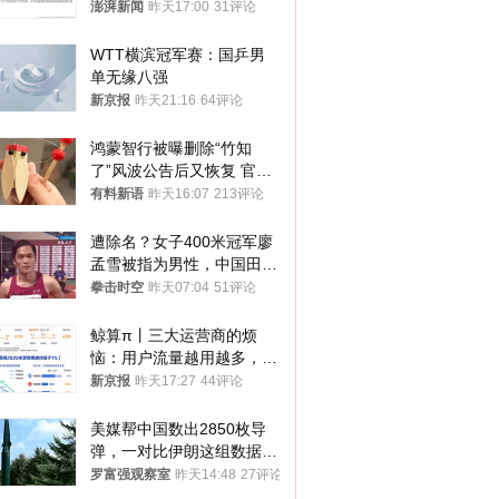
政辅导员
澎湃新闻
昨天17:00
31评论
WTT横滨冠军赛：国乒男
单无缘八强
新京报
昨天21:16
64评论
鸿蒙智行被曝删除“竹知
了”风波公告后又恢复 官媒
曾力挺：劝华为要大度的，
有料新语
昨天16:07
213评论
你们适不适合？
遭除名？女子400米冠军廖
孟雪被指为男性，中国田协
默不作声
拳击时空
昨天07:04
51评论
鲸算π丨三大运营商的烦
恼：用户流量越用越多，收
入却越来越少
新京报
昨天17:27
44评论
美媒帮中国数出2850枚导
弹，一对比伊朗这组数据，
发现出大事了
罗富强观察室
昨天14:48
27评论