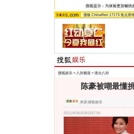
搜狐提示：为体验更加畅快
搜狐
ChinaRen
17173
焦点房
搜狐娱乐
>
八卦频道
>
港台八卦
陈豪被嘲最懂挑
来源:
搜狐娱乐
2011年08月08日07:56