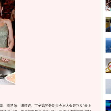
)
豪、周慧敏、
谢婷婷
、
丁子高
等分别是今届大会评判及“最上