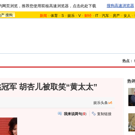
搜狗高速浏览器
的网页浏览，推荐您使用双核高速浏览器，点击此处下载
地产
搜狗
新闻
-
体育
-
S
-
娱乐
-
V
-
财经
-
IT
-
汽车
-
房产
-
女人
-
热点：
热
冠军 胡杏儿被取笑“黄太太”
娱乐头条
我来说两句
(
0
)
复制链接