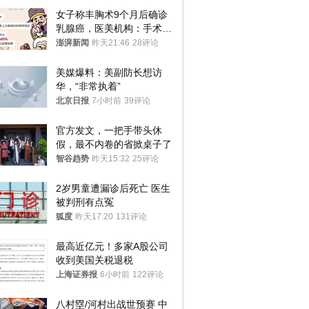
女子称丰胸术9个月后确诊
乳腺癌，医美机构：手术不
可能引发癌症，建议走司法
澎湃新闻
昨天21:46
28评论
途径
美媒爆料：美副防长想访
华，“非常执着”
北京日报
7小时前
39评论
官方发文，一把手带头休
假，最不内卷的省掀桌子了
智谷趋势
昨天15:32
25评论
2岁男童遭漏诊后死亡 医生
被判刑有点冤
狐度
昨天17:20
131评论
最高近亿元！多家A股公司
收到美国关税退税
上海证券报
6小时前
122评论
八村塁/河村出战世预赛 中