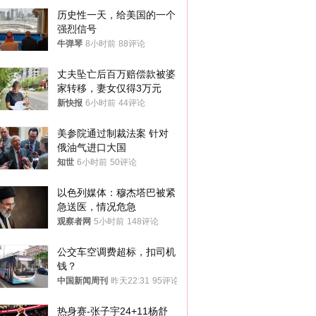
历史性一天，给美国的一个
强烈信号
牛弹琴
8小时前
88评论
丈夫坠亡后百万赔偿款被婆
家转移，妻女仅得3万元
新快报
6小时前
44评论
美参院通过制裁法案 针对
俄油气进口大国
知世
6小时前
50评论
以色列媒体：穆杰塔巴被紧
急送医，情况危急
观察者网
5小时前
148评论
公交车空调费超标，扣司机
钱？
中国新闻周刊
昨天22:31
95评论
热身赛-张子宇24+11杨舒