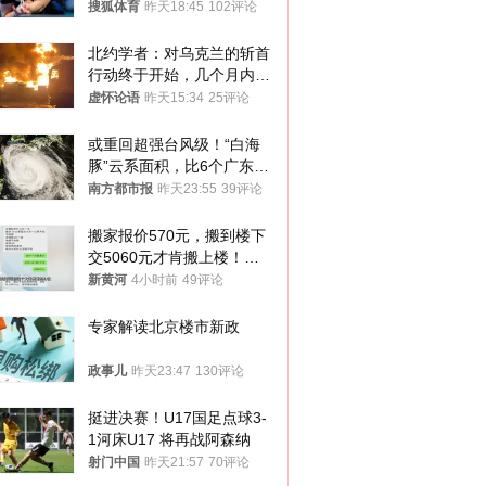
八强
搜狐体育
昨天18:45
102评论
北约学者：对乌克兰的斩首
行动终于开始，几个月内乌
将投降
虚怀论语
昨天15:34
25评论
或重回超强台风级！“白海
豚”云系面积，比6个广东还
大！深圳官方：注意这件事
南方都市报
昨天23:55
39评论
搬家报价570元，搬到楼下
交5060元才肯搬上楼！女
子傻眼了……
新黄河
4小时前
49评论
专家解读北京楼市新政
政事儿
昨天23:47
130评论
挺进决赛！U17国足点球3-
1河床U17 将再战阿森纳
射门中国
昨天21:57
70评论