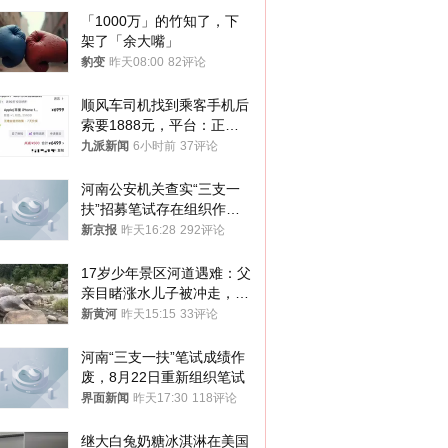
「1000万」的竹知了，下
架了「余大嘴」
豹变
昨天08:00
82评论
顺风车司机找到乘客手机后
索要1888元，平台：正和
司机沟通协商
九派新闻
6小时前
37评论
河南公安机关查实“三支一
扶”招募笔试存在组织作弊
犯罪行为
新京报
昨天16:28
292评论
17岁少年景区河道遇难：父
亲目睹涨水儿子被冲走，当
地排除上游泄洪，家属盼厘
新黄河
昨天15:15
33评论
清责任
河南“三支一扶”笔试成绩作
废，8月22日重新组织笔试
界面新闻
昨天17:30
118评论
继大白兔奶糖冰淇淋在美国