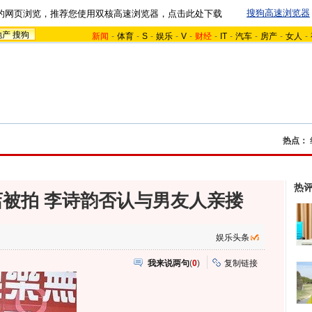
搜狗高速浏览器
的网页浏览，推荐您使用双核高速浏览器，点击此处下载
地产
搜狗
新闻
-
体育
-
S
-
娱乐
-
V
-
财经
-
IT
-
汽车
-
房产
-
女人
-
热点：
热
被拍 李诗韵否认与男友人亲搂
娱乐头条
我来说两句
(
0
)
复制链接