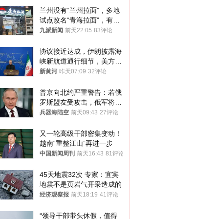
兰州没有“兰州拉面”，多地
试点改名“青海拉面”，有商
家改名已两年
九派新闻
前天22:05
83评论
协议接近达成，伊朗披露海
峡新航道通行细节，美方再
提“倒计时”
新黄河
昨天07:09
32评论
普京向北约严重警告：若俄
罗斯盟友受攻击，俄军将动
用核武器保护
兵器海陆空
前天09:43
27评论
又一轮高级干部密集变动！
越南“重整江山”再进一步
中国新闻周刊
前天16:43
81评论
45天地震32次 专家：宜宾
地震不是页岩气开采造成的
经济观察报
前天18:19
41评论
“领导干部带头休假，值得