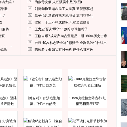
3
全场大笑！
为救母女俩 人艺演员中数刀(图)
4
妈孕肚
刘德华扮邋遢农民工太逼真 遭警察驱赶
5
儿足
章子怡斥港媒歧视内地演员 称刁钻势利
6
衣
律师：于正不构成侵权 只能道德谴责
7
打麻将
王力宏否认“辱华”：别给歌词扣帽子
8
所泵
王刚自曝7成家产为古董藏品：睡180年历史古床
9
台媒:40岁林志玲冷冻9颗卵子 全副武装怕被认出
删掉这照片
10
送蛋糕
陈冠希：假如我有时光机 也什么都不改
破浪》登陆
《健忘村》舒淇造型颠
Clara克拉拉空降古都 红
释放表情包
覆，“村”出自然美
裙亮相喜庆迎新