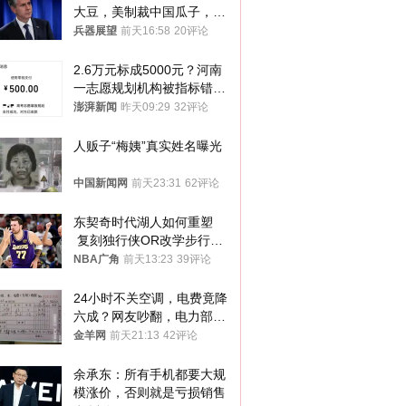
大豆，美制裁中国瓜子，布
林肯措辞变了
兵器展望
前天16:58
20评论
2.6万元标成5000元？河南
一志愿规划机构被指标错学
费致考生复读
澎湃新闻
昨天09:29
32评论
人贩子“梅姨”真实姓名曝光
中国新闻网
前天23:31
62评论
东契奇时代湖人如何重塑
 复刻独行侠OR改学步行
者？
NBA广角
前天13:23
39评论
24小时不关空调，电费竟降
六成？网友吵翻，电力部门
回应→
金羊网
前天21:13
42评论
余承东：所有手机都要大规
模涨价，否则就是亏损销售