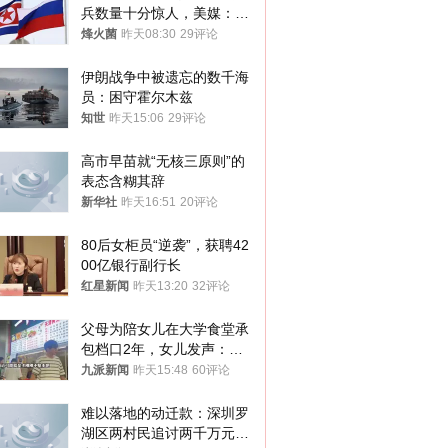
兵数量十分惊人，美媒：俄
朝要动真格？
烽火菌
昨天08:30
29评论
伊朗战争中被遗忘的数千海
员：困守霍尔木兹
知世
昨天15:06
29评论
高市早苗就“无核三原则”的
表态含糊其辞
新华社
昨天16:51
20评论
80后女柜员“逆袭”，获聘42
00亿银行副行长
红星新闻
昨天13:20
32评论
父母为陪女儿在大学食堂承
包档口2年，女儿发声：初
衷是为了陪伴，毕业后将不
九派新闻
昨天15:48
60评论
再营业
难以落地的动迁款：深圳罗
湖区两村民追讨两千万元动