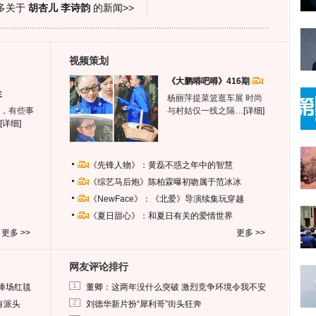
多关于
胡杏儿 李诗韵
的新闻>>
视频策划
《大鹏嘚吧嘚》416期
生
杨丽萍提菜篮逛车展 时尚
，有些事
与村姑仅一线之隔…
[详细]
[详细]
《先锋人物》：黄磊不惑之年中的智慧
《综艺马后炮》陈柏霖曝初吻属于范冰冰
《NewFace》：《北爱》导演续集玩穿越
《夏日甜心》：和夏日有关的爱情世界
更多 >>
更多 >>
网友评论排行
1
捧场红毯
董卿：这两年没什么突破 激烈竞争环境令我不安
2
有派头
刘德华新片扮“犀利哥”街头狂奔