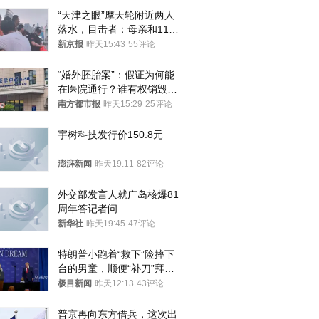
“天津之眼”摩天轮附近两人
落水，目击者：母亲和11岁
儿子先后被打捞上岸
新京报
昨天15:43
55评论
“婚外胚胎案”：假证为何能
在医院通行？谁有权销毁胚
胎？
南方都市报
昨天15:29
25评论
宇树科技发行价150.8元
澎湃新闻
昨天19:11
82评论
外交部发言人就广岛核爆81
周年答记者问
新华社
昨天19:45
47评论
特朗普小跑着“救下”险摔下
台的男童，顺便“补刀”拜
登：“我可不想他像拜登一
极目新闻
昨天12:13
43评论
样摔下来”
普京再向东方借兵，这次出