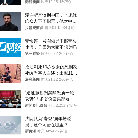
澎湃新闻
昨天12:15
45评论
泽连斯基谈到中国，当场就
给众人下了指示，他对中国
和中乌关系，显然又有了新
兵器观察员
前天09:15
34评论
的想法
壹快评｜号召领导干部带头
休假，是因为大家不想休吗
第一财经
昨天09:32
202评论
抢劫刺死19岁少女的死刑改
死缓当事人自述：出狱11年
间始终刻意躲避被害人家属
澎湃新闻
前天21:22
200评论
“迅速掀起扫黑除恶新一轮
攻势”！多省份密集部署，
公布举报方式
新闻资讯综合
前天21:53
247评论
法院认为“老登”属年龄贬
损，这个词错在哪里？
新黄河
昨天09:54
49评论