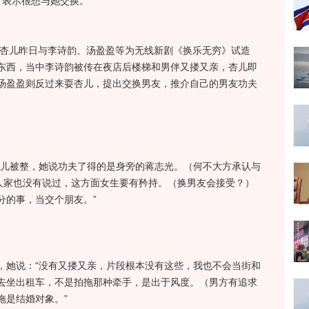
，表示很想与她交换。
杏儿昨日与李诗韵、汤盈盈等为无线新剧《换乐无穷》试造
东西，当中李诗韵被传在夜店后楼梯和男伴又搂又亲，杏儿即
汤盈盈则反过来耍杏儿，提出交换男友，推介自己的男友功夫
儿被整，她说功夫了得的是身旁的蒋志光。（何不大方承认与
人家也没有说过，这方面女生要有矜持。（换男友会接受？）
分的事，当交个朋友。”
她说：“没有又搂又亲，片段根本没有这些，我也不会当街和
去坐出租车，不是拍拖那种牵手，是出于风度。（男方有追求
拖是结婚对象。”