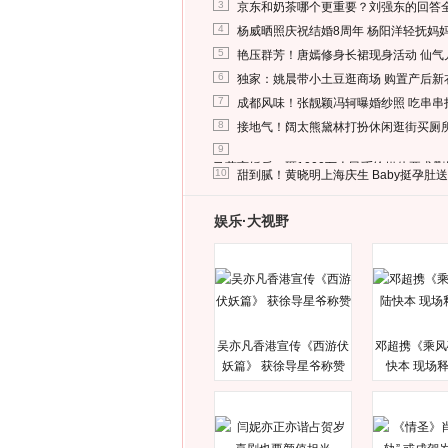
3
京东和奶茶哪个更重要？刘强东的回答
4
杨威晒照庆祝结婚8周年 杨阳洋轻抚妈
5
艳压群芳！唐嫣修身长裙现身活动 仙气
6
独家：姚晨带小土豆逛商场 购置产后新
7
成都风味！张靓颖冯轲曝婚纱照 吃串串
8
接地气！阔太熊黛林打扮休闲逛街买厕
9
马蓉离婚后，砸1000万人民币给媒体要求
10
甜到腻！黄晓明上海庆生 Baby挺孕肚
娱乐·大视野
吴亦凡香港宣传《西游伏
邓超携《乘风
妖篇》 获徐导星爷称赞
快本 现场