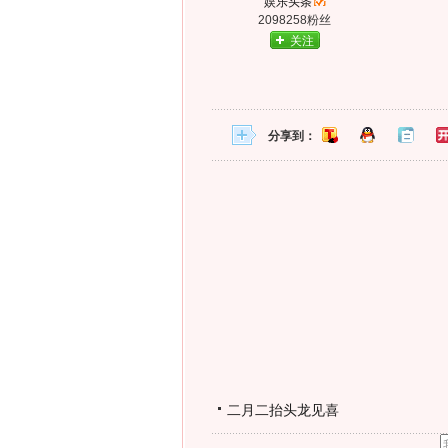
娱乐头条
2098258粉丝
关注
分享到：
二月二抬头龙见喜