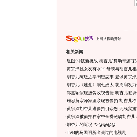
上网从搜狗开始
相关新闻
·
组图:冲破新挑战 胡杏儿"舞动奇迹"彩排
·
黄宗泽挑女友有水平 母亲与胡杏儿相处
·
胡杏儿陈敏之享闺密恋事 避谈黄宗泽显
·
胡杏儿《建党》演七姨太 获周润发力保
·
郑嘉颖假屁股贺收视告捷 胡杏儿避谈偷
·
难忍黄宗泽家里亲昵被偷拍 胡杏儿称
·
黄宗泽胡杏儿遭偷拍引众怒 无线实施"
·
黄宗泽被偷拍在家中全裸激吻胡杏儿 
·
胡杏儿的近况.?>@@@@
·
TVB的马国明所出演过的电视剧