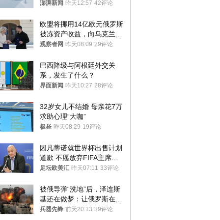
迁款八年未果
澎湃新闻
昨天12:57
42评论
欧盟将挪用14亿欧元俄罗斯
被冻资产收益，向乌克兰提
供援助
观察者网
昨天08:09
29评论
巴西降级与阿根廷外交关
系，发生了什么？
界面新闻
昨天10:27
28评论
32岁女儿不结婚 母亲花7万
求助心理“大咖”
极昼
昨天08:29
19评论
因凡蒂诺就世界杯出售计划
道歉 不愿放弃FIFA主席职
位
足坛欧美汇
昨天07:11
33评论
被俄导弹“洗地”后，泽连斯
基还在做梦：让俄罗斯在冬
季前求和？
兵器先锋
前天20:13
39评论