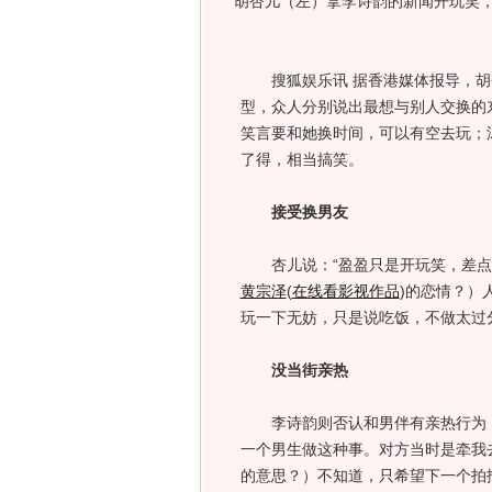
胡杏儿（左）拿李诗韵的新闻开玩笑
搜狐娱乐讯 据香港媒体报导，胡
型，众人分别说出最想与别人交换的
笑言要和她换时间，可以有空去玩；
了得，相当搞笑。
接受换男友
杏儿说：“盈盈只是开玩笑，差点
黄宗泽
(
在线看影视作品
)
的恋情？）
玩一下无妨，只是说吃饭，不做太过
没当街亲热
李诗韵则否认和男伴有亲热行为，
一个男生做这种事。对方当时是牵我
的意思？）不知道，只希望下一个拍