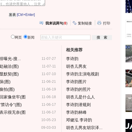
[Ctrl+Enter]
我来说两句
(
0
)
复制链接
打印
网页
新闻
相关推荐
曝光-搜...
李诗韵
11-07-27
融洽(图)
胡杏儿男友
11-07-11
默契(图)
李诗韵主演电视剧
11-07-10
(图)
李诗韵图片
11-06-21
拍(图)
李诗韵的照片
11-06-19
回家像坐牢(图
胡杏儿是什么人
11-06-18
禁访令"(图)
李诗韵潜规则
11-06-17
表示很无奈(图
李诗韵林峰
11-06-17
邓健泓 李诗韵
10-05-23
胡杏儿男友胡宗泽...
09-03-03