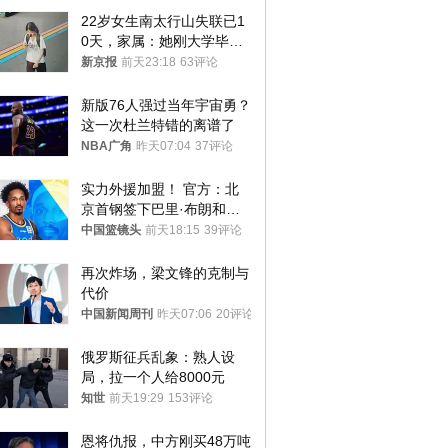
22岁女生南太行山失联已1
0天，家属：她刚大学毕业
想到山里旅行
新京报
前天23:18
63评论
新版76人强过当年宇宙勇？
这一次杜兰特错的离谱了
NBA广角
昨天07:04
37评论
实力外援加盟！ 官方：北
京首钢签下巴里·布朗和桑
普森
中国篮镜头
前天18:15
39评论
再次炸场，梁文锋的克制与
代价
中国新闻周刊
昨天07:06
20评论
俄罗斯征兵乱象：熟人设
局，拉一个人给8000元
知世
前天19:29
153评论
恩将仇报，中方刚买48万吨