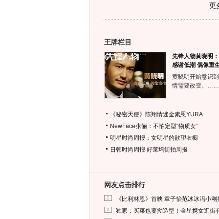
更
王牌栏目
先锋人物黄晓明：
感谢低潮 偶像重
黄晓明开始意识到
情需要改变。……
《秘密天使》陈翔情迷金素恩YURA
NewFace张俪：不怕定型“物质女”
明星时尚周报：女明星的欲望衣橱
日韩时尚周报
好莱坞街拍周报
网友点击排行
1
《比利林恩》首映 章子怡范冰冰冯小刚
2
独家：买菜也要拗造型！金星携女逛街