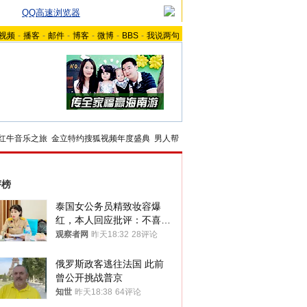
QQ高速浏览器
视频
-
播客
-
邮件
-
博客
-
微博
-
BBS
-
我说两句
红牛音乐之旅
金立特约搜狐视频年度盛典
男人帮
评榜
泰国女公务员精致妆容爆
红，本人回应批评：不喜欢
就别看
观察者网
昨天18:32
28评论
俄罗斯政客逃往法国 此前
曾公开挑战普京
知世
昨天18:38
64评论