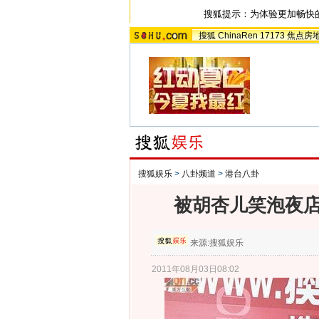
搜狐提示：为体验更加畅快
搜狐
ChinaRen
17173
焦点房
搜狐娱乐
>
八卦频道
>
港台八卦
被胡杏儿笑泡夜店
来源:
搜狐娱乐
2011年08月03日08:02