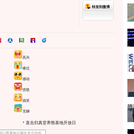
转发到微博
高兴
难过
感动
愤怒
搞笑
无聊
直击归真堂养熊基地开放日