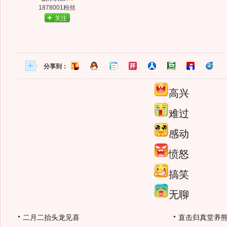
1878001粉丝
关注
分享到：
高兴
难过
感动
愤怒
搞笑
无聊
二月二抬头龙见喜
直击归真堂养