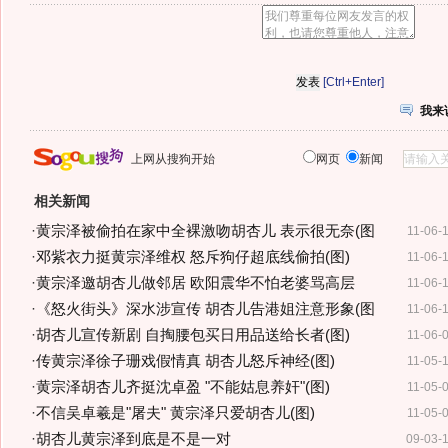
[Ctrl+Enter]
我来
上网从搜狗开始
网页
新闻
相关新闻
·
黄宗泽被偷拍在家中全裸激吻胡杏儿 表示很无奈(图
11-06-
·
邓紫衣力挺黄宗泽维权 怒斥狗仔超底线偷拍(图)
11-06-
·
黄宗泽邀胡杏儿做邻居 欧阳震华不怕老婆骂高层
11-06-
·
《怒火街头》深水涉宣传 胡杏儿告港姐注意形象(图
11-06-
·
胡杏儿宣传新剧 自掏腰包买日用品送给长者(图)
11-06-
·
传黄宗泽徐子珊戏假情真 胡杏儿怒斥神经(图)
11-05-
·
黄宗泽胡杏儿齐挺沈卓盈 "不能姑息养奸"(图)
11-05-
·
不信吴卓羲是"屠夫" 黄宗泽只爱胡杏儿(图)
11-05-
·
胡杏儿黄宗泽到底是不是一对
09-03-