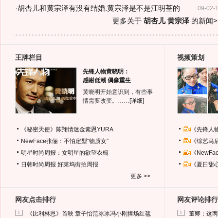
·
胡杏儿和黄宗泽有没有结婚.黄宗泽是不是汪明荃的
09-02-
更多关于
胡杏儿 黄宗泽
的新闻>
王牌栏目
视频策划
先锋人物黄晓明：
感谢低潮 偶像重生
黄晓明开始意识到，有些事
情需要改变。……
[详细]
《秘密天使》陈翔情迷金素恩YURA
《先锋人
NewFace张俪：不怕定型“物质女”
《综艺马
明星时尚周报：女明星的欲望衣橱
《NewF
日韩时尚周报
好莱坞街拍周报
《夏日甜
更多 >>
网友点击排行
网友评论排行
1
1
《比利林恩》首映 章子怡范冰冰冯小刚捧场红毯
董卿：这两