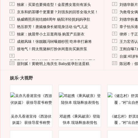
2
2
独家：买菜也要拗造型！金星携女逛街有派头
刘德华新片
3
3
京东和奶茶哪个更重要？刘强东的回答全场大笑！
为救母女俩
4
4
杨威晒照庆祝结婚8周年 杨阳洋轻抚妈妈孕肚
刘德华扮邋
5
5
艳压群芳！唐嫣修身长裙现身活动 仙气儿足
章子怡斥港
6
6
独家：姚晨带小土豆逛商场 购置产后新衣
律师：于正
7
7
成都风味！张靓颖冯轲曝婚纱照 吃串串打麻将
王力宏否认
8
8
接地气！阔太熊黛林打扮休闲逛街买厕所泵
王刚自曝7
9
9
台媒:40
马蓉离婚后，砸1000万人民币给媒体要求删掉这照片
10
10
甜到腻！黄晓明上海庆生 Baby挺孕肚送蛋糕
陈冠希：假
娱乐·大视野
吴亦凡香港宣传《西游伏
邓超携《乘风破浪》登陆
《健忘村》舒淇
妖篇》 获徐导星爷称赞
快本 现场释放表情包
覆，“村”出自