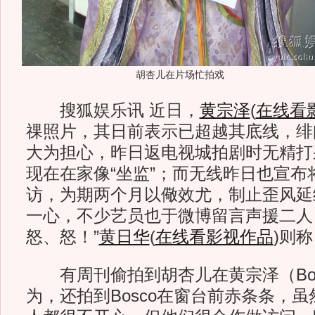
胡杏儿在片场忙拍戏
搜狐娱乐讯 近日，
黄宗泽
(
在线看
祼照片，其日前表示已超越其底线，绯
大为担心，昨日返电视城拍剧时无精打
现在在家像“坐监”；而无线昨日也宣布
访，为期两个月以儆效尤，制止歪风延
一心，不少艺员也于微博留言声援二人
怒、怒！”
黄日华
(
在线看影视作品
)
则称
有周刊偷拍到胡杏儿在黄宗泽（Bos
为，还拍到Bosco在窗台前赤条条，