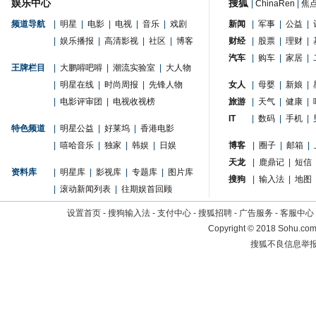
娱乐中心
搜狐
|
ChinaRen
|
焦
频道导航
|
明星
|
电影
|
电视
|
音乐
|
戏剧
新闻
|
军事
|
公益
|
|
娱乐播报
|
高清影视
|
社区
|
博客
财经
|
股票
|
理财
|
汽车
|
购车
|
家居
|
王牌栏目
|
大鹏嘚吧嘚
|
潮流实验室
|
大人物
|
明星在线
|
时尚周报
|
先锋人物
女人
|
母婴
|
新娘
|
|
电影评审团
|
电视收视榜
旅游
|
天气
|
健康
|
IT
|
数码
|
手机
|
特色频道
|
明星公益
|
好莱坞
|
香港电影
|
嘻哈音乐
|
独家
|
韩娱
|
日娱
博客
|
圈子
|
邮箱
|
天龙
|
鹿鼎记
|
短信
资料库
|
明星库
|
影视库
|
专题库
|
图片库
搜狗
|
输入法
|
地图
|
滚动新闻列表
|
往期娱首回顾
设置首页
-
搜狗输入法
-
支付中心
-
搜狐招聘
-
广告服务
-
客服中心
Copyright
©
2018 Sohu.com 
搜狐不良信息举