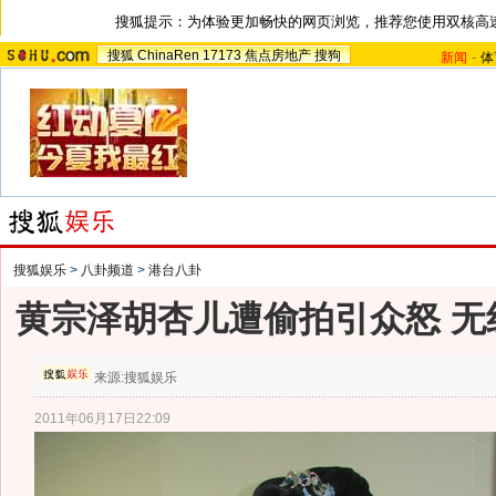
搜狐提示：为体验更加畅快的网页浏览，推荐您使用双核高
搜狐
ChinaRen
17173
焦点房地产
搜狗
新闻
-
体
搜狐娱乐
>
八卦频道
>
港台八卦
黄宗泽胡杏儿遭偷拍引众怒 无
来源:
搜狐娱乐
2011年06月17日22:09