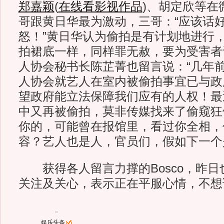
郑嘉颖
(
在线看影视作品
)
、胡定欣等在
哥跟黄日华最为激动，三哥：“应该话
怒！”黄日华认为偷拍是有计划地进行
拍裙底一样，同样罪无赦，要为受害者
人协会秘书长陈芷菁也留言说：“几年前
人协会就艺人在室内被偷拍事宜已与政
望政府能立法保障我们应有的人权！最
中又再被偷拍，莫非传媒找来了偷窥狂
你的，可能曾在报馆里，看过你全相，
容？艺人也是人，官员们，假如下一个
获得各人留言力撑的Bosco，昨日
关注及关心，表示正在平服心情，不想
娱乐头条