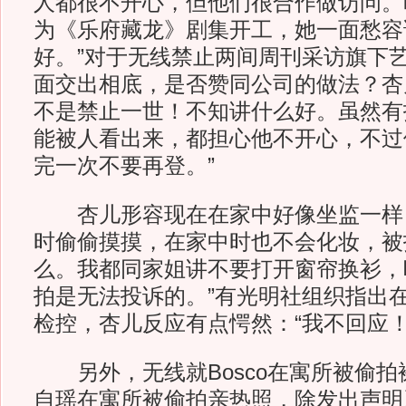
人都很不开心，但他们很合作做访问。
为《乐府藏龙》剧集开工，她一面愁容
好。”对于无线禁止两间周刊采访旗下
面交出相底，是否赞同公司的做法？杏
不是禁止一世！不知讲什么好。虽然有
能被人看出来，都担心他不开心，不过
完一次不要再登。”
杏儿形容现在在家中好像坐监一样，
时偷偷摸摸，在家中时也不会化妆，被
么。我都同家姐讲不要打开窗帘换衫，
拍是无法投诉的。”有光明社组织指出
检控，杏儿反应有点愕然：“我不回应！
另外，无线就Bosco在寓所被偷拍
自瑶在寓所被偷拍亲热照，除发出声明