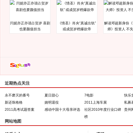
闫妮亦正亦谐占贺岁 喜剧
《情圣》肖央“真诚出轨”
解读邓超新身份《
也要颜值担当
或成贺岁档爆款帝
师》投资人 不
近期热点关注
永不磨灭的番号
夏日甜心
7电影
快乐
新还珠格格
姚明退役
2011上海车展
私募
2011高考试题答案
感动中国十大母亲评选
社区2010年度行业口碑
贵州
榜
网站地图