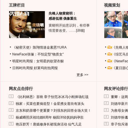
王牌栏目
视频策划
先锋人物黄晓明：
感谢低潮 偶像重生
黄晓明开始意识到，有些事
情需要改变。……
[详细]
《秘密天使》陈翔情迷金素恩YURA
《先锋人
NewFace张俪：不怕定型“物质女”
《综艺马
明星时尚周报：女明星的欲望衣橱
《NewF
日韩时尚周报
好莱坞街拍周报
《夏日甜
更多 >>
网友点击排行
网友评论排行
1
1
《比利林恩》首映 章子怡范冰冰冯小刚捧场红毯
董卿：这两
2
2
独家：买菜也要拗造型！金星携女逛街有派头
刘德华新片
3
3
京东和奶茶哪个更重要？刘强东的回答全场大笑！
为救母女俩
4
4
杨威晒照庆祝结婚8周年 杨阳洋轻抚妈妈孕肚
刘德华扮邋
5
5
艳压群芳！唐嫣修身长裙现身活动 仙气儿足
章子怡斥港