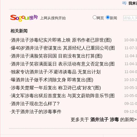
我来
上网从搜狗开始
网页
新闻
相关新闻
·
酒井法子涉毒纪实片即将上映 原书作者已辞世(图)
10-08-
·
爆40岁酒井法子密谋复出 其原经纪人已重回公司(图
11-07-
·
酒井法子满脸笑容回国 目前没有复出打算(图)
11-04-
·
酒井法子笑容满面返日 表示活动有意义否定复出(图
11-04-
·
独家专访酒井法子:不避讳谈毒品 无复出计划
11-04-
·
曝酒井法子做手术消除文身 即将复出(图)
10-10-
·
涉毒关楚耀一年后复出 称卫诗已成"好友"(图)
10-05-
·
满文军涉毒出狱后首度复出 与莫文蔚助阵音乐节(图
10-05-
·
酒井法子现在怎么样了?
09-11-
·
关于酒井法子的涉毒事件
09-12-
更多关于
酒井法子 涉毒
的新闻>