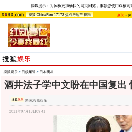
搜狐提示：为体验更加畅快的网页浏览，推荐您使用双核高
搜狐
ChinaRen
17173
焦点房地产
搜狗
新闻
-
体
搜狐娱乐
>
日娱频道
>
日本明星
酒井法子学中文盼在中国复出 
来源:
搜狐娱乐
2011年07月13日09:41