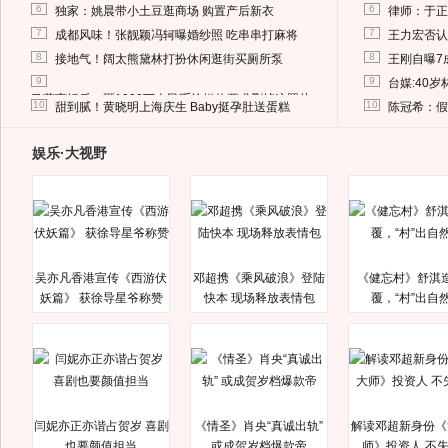
6
6
独家：姚晨带小土豆逛商场 购置产后新衣
律师：于正
7
7
成都风味！张靓颖冯轲曝婚纱照 吃串串打麻将
王力宏否认
8
8
接地气！阔太熊黛林打扮休闲逛街买厕所泵
王刚自曝7
9
9
台媒:40
马蓉离婚后，砸1000万人民币给媒体要求删掉这照片
10
10
甜到腻！黄晓明上海庆生 Baby挺孕肚送蛋糕
陈冠希：假
娱乐·大视野
吴亦凡香港宣传《西游伏
邓超携《乘风破浪》登陆
《健忘村》舒淇
妖篇》 获徐导星爷称赞
快本 现场释放表情包
覆，“村”出自
闫妮亦正亦谐占贺岁 喜剧
《情圣》肖央“真诚出轨”
解读邓超新身份《
也要颜值担当
或成贺岁档爆款帝
师》投资人 不