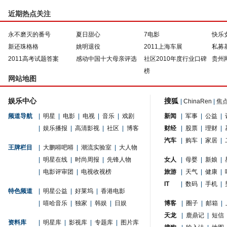
近期热点关注
永不磨灭的番号
夏日甜心
7电影
快乐
新还珠格格
姚明退役
2011上海车展
私募
2011高考试题答案
感动中国十大母亲评选
社区2010年度行业口碑
贵州
榜
网站地图
娱乐中心
搜狐
|
ChinaRen
|
焦
频道导航
|
明星
|
电影
|
电视
|
音乐
|
戏剧
新闻
|
军事
|
公益
|
|
娱乐播报
|
高清影视
|
社区
|
博客
财经
|
股票
|
理财
|
汽车
|
购车
|
家居
|
王牌栏目
|
大鹏嘚吧嘚
|
潮流实验室
|
大人物
|
明星在线
|
时尚周报
|
先锋人物
女人
|
母婴
|
新娘
|
|
电影评审团
|
电视收视榜
旅游
|
天气
|
健康
|
IT
|
数码
|
手机
|
特色频道
|
明星公益
|
好莱坞
|
香港电影
|
嘻哈音乐
|
独家
|
韩娱
|
日娱
博客
|
圈子
|
邮箱
|
天龙
|
鹿鼎记
|
短信
资料库
|
明星库
|
影视库
|
专题库
|
图片库