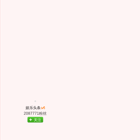
娱乐头条
2087771粉丝
关注