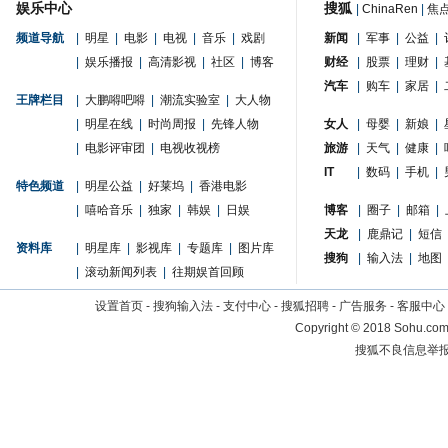
娱乐中心
搜狐
|
ChinaRen
|
焦
频道导航
|
明星
|
电影
|
电视
|
音乐
|
戏剧
新闻
|
军事
|
公益
|
|
娱乐播报
|
高清影视
|
社区
|
博客
财经
|
股票
|
理财
|
汽车
|
购车
|
家居
|
王牌栏目
|
大鹏嘚吧嘚
|
潮流实验室
|
大人物
|
明星在线
|
时尚周报
|
先锋人物
女人
|
母婴
|
新娘
|
|
电影评审团
|
电视收视榜
旅游
|
天气
|
健康
|
IT
|
数码
|
手机
|
特色频道
|
明星公益
|
好莱坞
|
香港电影
|
嘻哈音乐
|
独家
|
韩娱
|
日娱
博客
|
圈子
|
邮箱
|
天龙
|
鹿鼎记
|
短信
资料库
|
明星库
|
影视库
|
专题库
|
图片库
搜狗
|
输入法
|
地图
|
滚动新闻列表
|
往期娱首回顾
设置首页
-
搜狗输入法
-
支付中心
-
搜狐招聘
-
广告服务
-
客服中心
Copyright
©
2018 Sohu.com 
搜狐不良信息举