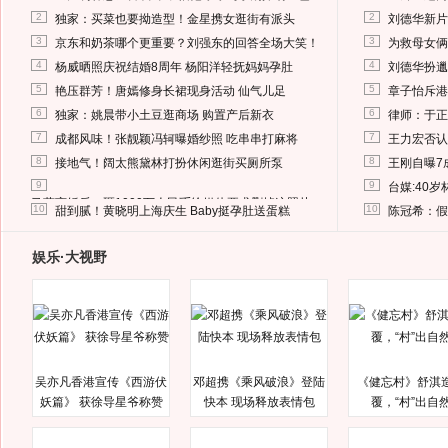
2
2
独家：买菜也要拗造型！金星携女逛街有派头
刘德华新片
3
3
京东和奶茶哪个更重要？刘强东的回答全场大笑！
为救母女俩
4
4
杨威晒照庆祝结婚8周年 杨阳洋轻抚妈妈孕肚
刘德华扮邋
5
5
艳压群芳！唐嫣修身长裙现身活动 仙气儿足
章子怡斥港
6
6
独家：姚晨带小土豆逛商场 购置产后新衣
律师：于正
7
7
成都风味！张靓颖冯轲曝婚纱照 吃串串打麻将
王力宏否认
8
8
接地气！阔太熊黛林打扮休闲逛街买厕所泵
王刚自曝7
9
9
台媒:40
马蓉离婚后，砸1000万人民币给媒体要求删掉这照片
10
10
甜到腻！黄晓明上海庆生 Baby挺孕肚送蛋糕
陈冠希：假
娱乐·大视野
吴亦凡香港宣传《西游伏
邓超携《乘风破浪》登陆
《健忘村》舒淇
妖篇》 获徐导星爷称赞
快本 现场释放表情包
覆，“村”出自