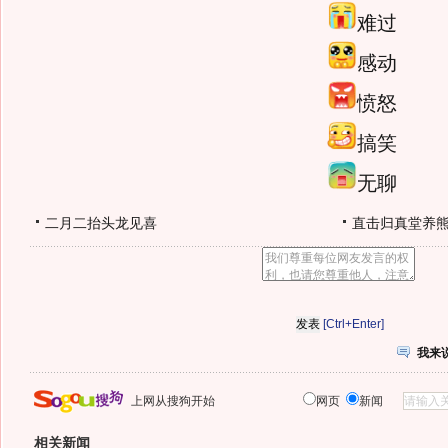
难过
感动
愤怒
搞笑
无聊
二月二抬头龙见喜
直击归真堂养
[Ctrl+Enter]
我来
上网从搜狗开始
网页
新闻
相关新闻