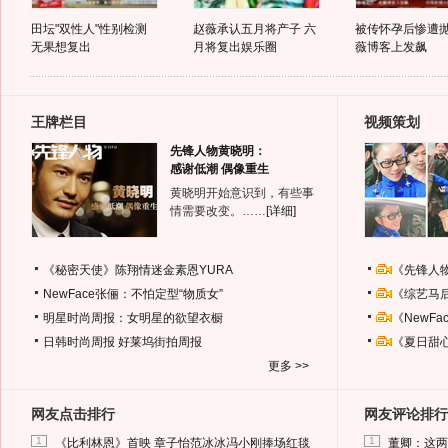
田坛"双性人"性别检测
赵薇承认五月将产子 六
被传怀孕后惨遭抛
无果想复出
月将复出娱乐圈
薇博客上发飙
王牌栏目
视频策划
先锋人物黄晓明：
感谢低潮 偶像重生
黄晓明开始意识到，有些事
情需要改变。……
[详细]
《秘密天使》陈翔情迷金素恩YURA
《先锋人
NewFace张俪：不怕定型“物质女”
《综艺马
明星时尚周报：女明星的欲望衣橱
《NewF
日韩时尚周报
好莱坞街拍周报
《夏日甜
更多 >>
网友点击排行
网友评论排行
1
1
《比利林恩》首映 章子怡范冰冰冯小刚捧场红毯
董卿：这两