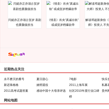
闫妮亦正亦谐占贺岁 喜剧
《情圣》肖央“真诚出轨”
解读邓超新身份《
也要颜值担当
或成贺岁档爆款帝
师》投资人 不
近期热点关注
永不磨灭的番号
夏日甜心
7电影
快乐
新还珠格格
姚明退役
2011上海车展
私募
2011高考试题答案
感动中国十大母亲评选
社区2010年度行业口碑
贵州
榜
网站地图