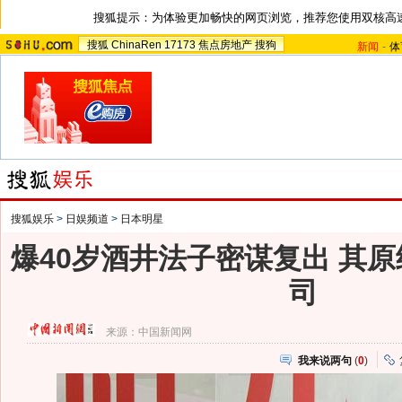
搜狐提示：为体验更加畅快的网页浏览，推荐您使用双核高
搜狐
ChinaRen
17173
焦点房地产
搜狗
新闻
-
体
搜狐娱乐
>
日娱频道
>
日本明星
爆40岁酒井法子密谋复出 其
司
来源：
中国新闻网
我来说两句
(
0
)