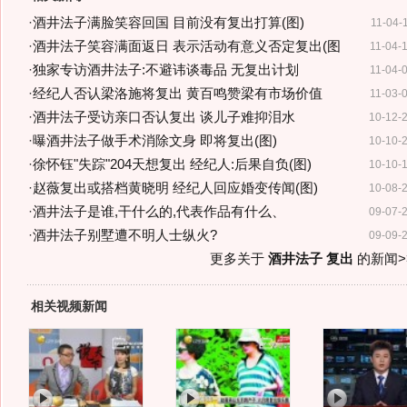
·
酒井法子满脸笑容回国 目前没有复出打算(图)
11-04-
·
酒井法子笑容满面返日 表示活动有意义否定复出(图
11-04-
·
独家专访酒井法子:不避讳谈毒品 无复出计划
11-04-
·
经纪人否认梁洛施将复出 黄百鸣赞梁有市场价值
11-03-
·
酒井法子受访亲口否认复出 谈儿子难抑泪水
10-12-
·
曝酒井法子做手术消除文身 即将复出(图)
10-10-
·
徐怀钰"失踪"204天想复出 经纪人:后果自负(图)
10-10-
·
赵薇复出或搭档黄晓明 经纪人回应婚变传闻(图)
10-08-
·
酒井法子是谁,干什么的,代表作品有什么、
09-07-
·
酒井法子别墅遭不明人士纵火?
09-09-
更多关于
酒井法子 复出
的新闻>
相关视频新闻