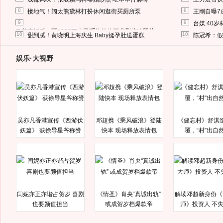
8
8
接地气！阔太熊黛林打扮休闲逛街买厕所泵
王刚自曝7
9
9
台媒:40
马蓉离婚后，砸1000万人民币给媒体要求删掉这照片
10
10
甜到腻！黄晓明上海庆生 Baby挺孕肚送蛋糕
陈冠希：假
娱乐·大视野
吴亦凡香港宣传《西游伏
邓超携《乘风破浪》登陆
《健忘村》舒淇
妖篇》 获徐导星爷称赞
快本 现场释放表情包
覆，“村”出自
闫妮亦正亦谐占贺岁 喜剧
《情圣》肖央“真诚出轨”
解读邓超新身份《
也要颜值担当
或成贺岁档爆款帝
师》投资人 不