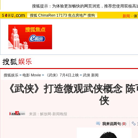
搜狐提示：为体验更加畅快的网页浏览，推荐您使用双核高
搜狐
ChinaRen
17173
焦点房地产
搜狗
新闻
-
体
搜狐娱乐
>
电影 Movie
>
《武侠》7月4日上映
>
武侠 新闻
《武侠》打造微观武侠概念 陈
侠
来源：
解放网-新闻晚报
我来说两句
(
0
)