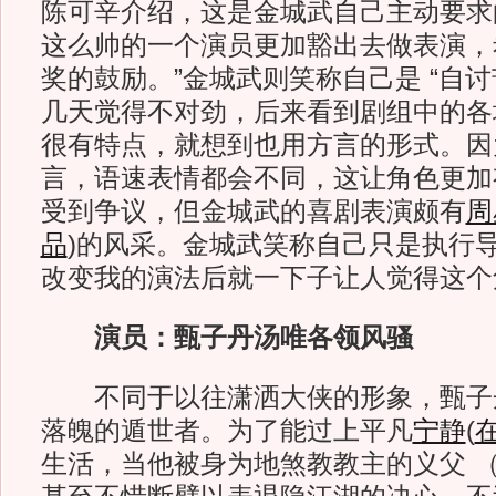
陈可辛介绍，这是金城武自己主动要求
这么帅的一个演员更加豁出去做表演，
奖的鼓励。”金城武则笑称自己是 “自讨
几天觉得不对劲，后来看到剧组中的各
很有特点，就想到也用方言的形式。因
言，语速表情都会不同，这让角色更加
受到争议，但金城武的喜剧表演颇有
周
品
)
的风采。金城武笑称自己只是执行导
改变我的演法后就一下子让人觉得这个
演员：甄子丹汤唯各领风骚
不同于以往潇洒大侠的形象，甄子
落魄的遁世者。为了能过上平凡
宁静
(
生活，当他被身为地煞教教主的义父 