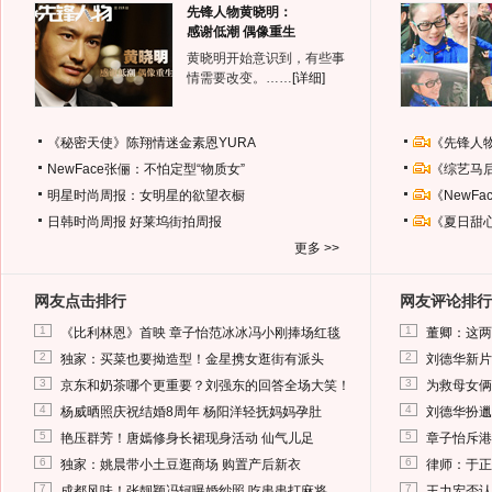
先锋人物黄晓明：
感谢低潮 偶像重生
黄晓明开始意识到，有些事
情需要改变。……
[详细]
《秘密天使》陈翔情迷金素恩YURA
《先锋人
NewFace张俪：不怕定型“物质女”
《综艺马
明星时尚周报：女明星的欲望衣橱
《NewF
日韩时尚周报
好莱坞街拍周报
《夏日甜
更多 >>
网友点击排行
网友评论排行
1
1
《比利林恩》首映 章子怡范冰冰冯小刚捧场红毯
董卿：这两
2
2
独家：买菜也要拗造型！金星携女逛街有派头
刘德华新片
3
3
京东和奶茶哪个更重要？刘强东的回答全场大笑！
为救母女俩
4
4
杨威晒照庆祝结婚8周年 杨阳洋轻抚妈妈孕肚
刘德华扮邋
5
5
艳压群芳！唐嫣修身长裙现身活动 仙气儿足
章子怡斥港
6
6
独家：姚晨带小土豆逛商场 购置产后新衣
律师：于正
7
7
成都风味！张靓颖冯轲曝婚纱照 吃串串打麻将
王力宏否认