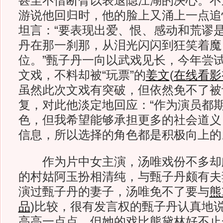
甚至不惜断臂以表退隐江湖的决心。不
游说他回归时，他的脸上又涌上一点追
坦言：“要表现出爱、恨、感动和荒谬
丹在那一刹那，从泪光闪闪到狂笑着魔
位。”甄子丹一向以武戏见长，今年尝
文戏，不料却被“玩票”的
姜文
(
在线看影
虽然此次文戏有突破，但依然免不了被
复，对此他淡定地回应：“作为演员都
色，但我希望能够承担更多的社会道义
信息，所以选择的角色都是积极向上的
作为片中女主演，汤唯戏份不多却
的村姑阿玉扮相清纯，与甄子丹颇有夫
演过甄子丹的妻子，汤唯免不了要与
熊
品
)
比较，很有发言权的甄子丹认真地说
高高一点点，但她的戏比熊黛林好不止一