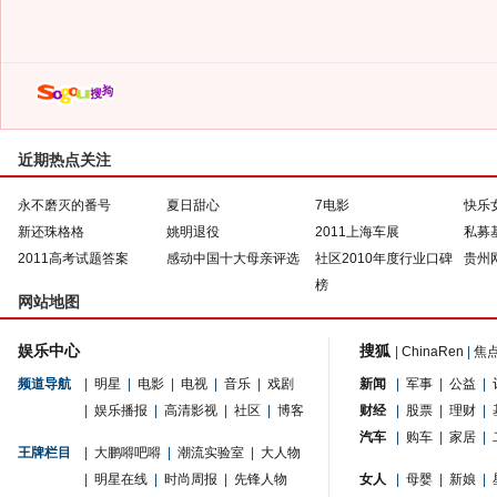
近期热点关注
永不磨灭的番号
夏日甜心
7电影
快乐
新还珠格格
姚明退役
2011上海车展
私募
2011高考试题答案
感动中国十大母亲评选
社区2010年度行业口碑
贵州
榜
网站地图
娱乐中心
搜狐
|
ChinaRen
|
焦
频道导航
|
明星
|
电影
|
电视
|
音乐
|
戏剧
新闻
|
军事
|
公益
|
|
娱乐播报
|
高清影视
|
社区
|
博客
财经
|
股票
|
理财
|
汽车
|
购车
|
家居
|
王牌栏目
|
大鹏嘚吧嘚
|
潮流实验室
|
大人物
|
明星在线
|
时尚周报
|
先锋人物
女人
|
母婴
|
新娘
|