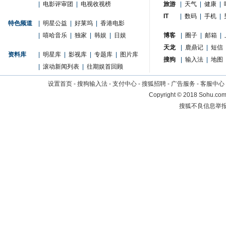
|
电影评审团
|
电视收视榜
旅游
|
天气
|
健康
|
IT
|
数码
|
手机
|
特色频道
|
明星公益
|
好莱坞
|
香港电影
|
嘻哈音乐
|
独家
|
韩娱
|
日娱
博客
|
圈子
|
邮箱
|
天龙
|
鹿鼎记
|
短信
资料库
|
明星库
|
影视库
|
专题库
|
图片库
搜狗
|
输入法
|
地图
|
滚动新闻列表
|
往期娱首回顾
设置首页
-
搜狗输入法
-
支付中心
-
搜狐招聘
-
广告服务
-
客服中心
Copyright
©
2018 Sohu.com 
搜狐不良信息举