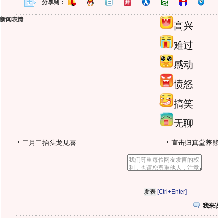
分享到：
新闻表情
高兴
难过
感动
愤怒
搞笑
无聊
二月二抬头龙见喜
直击归真堂养
[Ctrl+Enter]
我来