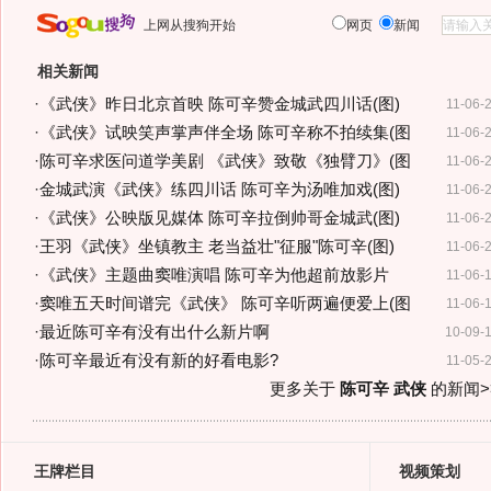
上网从搜狗开始
网页
新闻
相关新闻
·
《武侠》昨日北京首映 陈可辛赞金城武四川话(图)
11-06-
·
《武侠》试映笑声掌声伴全场 陈可辛称不拍续集(图
11-06-
·
陈可辛求医问道学美剧 《武侠》致敬《独臂刀》(图
11-06-
·
金城武演《武侠》练四川话 陈可辛为汤唯加戏(图)
11-06-
·
《武侠》公映版见媒体 陈可辛拉倒帅哥金城武(图)
11-06-
·
王羽《武侠》坐镇教主 老当益壮"征服"陈可辛(图)
11-06-
·
《武侠》主题曲窦唯演唱 陈可辛为他超前放影片
11-06-
·
窦唯五天时间谱完《武侠》 陈可辛听两遍便爱上(图
11-06-
·
最近陈可辛有没有出什么新片啊
10-09-
·
陈可辛最近有没有新的好看电影?
11-05-
更多关于
陈可辛 武侠
的新闻>
王牌栏目
视频策划