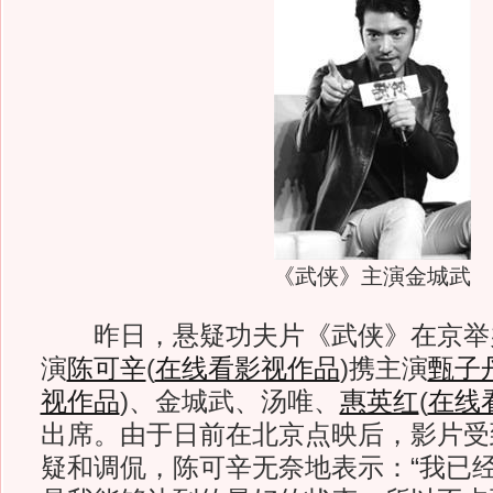
《武侠》主演金城武
昨日，悬疑功夫片《武侠》在京举
演
陈可辛
(
在线看影视作品
)
携主演
甄子
视作品
)
、金城武、汤唯、
惠英红
(
在线
出席。由于日前在北京点映后，影片受
疑和调侃，陈可辛无奈地表示：“我已