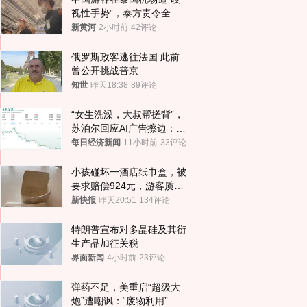
视性手势”，泰方责令全面
调查，对责任人采取最严厉
新黄河
2小时前
42评论
处分
俄罗斯政客逃往法国 此前
曾公开挑战普京
知世
昨天18:38
89评论
“女生洗澡，大叔帮搓背”，
苏泊尔回应AI广告擦边：视
频全下架，已强化内容管理
每日经济新闻
11小时前
33评论
与审核
小孩碰坏一酒店纸巾盒，被
要求赔偿924元，游客质疑
酒店房客物品超高标价，市
新快报
昨天20:51
134评论
监部门：不违规
特朗普宣布对多晶硅及其衍
生产品加征关税
界面新闻
4小时前
23评论
弹药不足，美重启“超级大
炮”遭嘲讽：“废物利用”