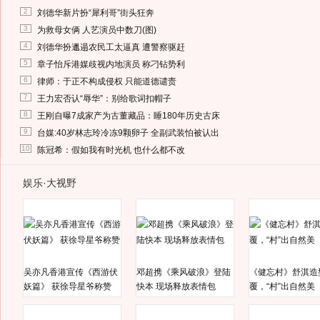
2
刘德华新片扮“犀利哥”街头狂奔
3
为救母女俩 人艺演员中数刀(图)
4
刘德华扮邋遢农民工太逼真 遭警察驱赶
5
章子怡斥港媒歧视内地演员 称刁钻势利
6
律师：于正不构成侵权 只能道德谴责
7
王力宏否认“辱华”：别给歌词扣帽子
8
王刚自曝7成家产为古董藏品：睡180年历史古床
9
台媒:40岁林志玲冷冻9颗卵子 全副武装怕被认出
10
陈冠希：假如我有时光机 也什么都不改
娱乐·大视野
吴亦凡香港宣传《西游伏
邓超携《乘风破浪》登陆
《健忘村》舒淇造
妖篇》 获徐导星爷称赞
快本 现场释放表情包
覆，“村”出自然美