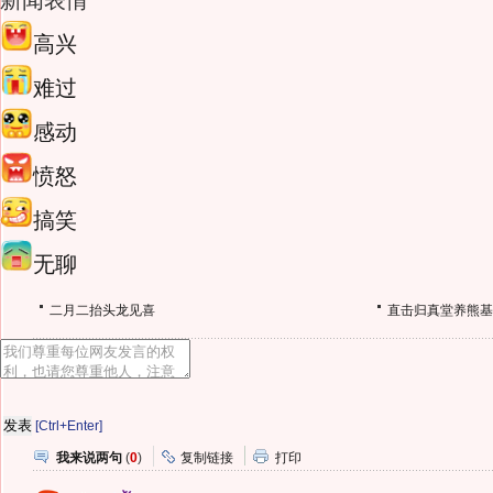
新闻表情
高兴
难过
感动
愤怒
搞笑
无聊
二月二抬头龙见喜
直击归真堂养熊基
[Ctrl+Enter]
我来说两句
(
0
)
复制链接
打印