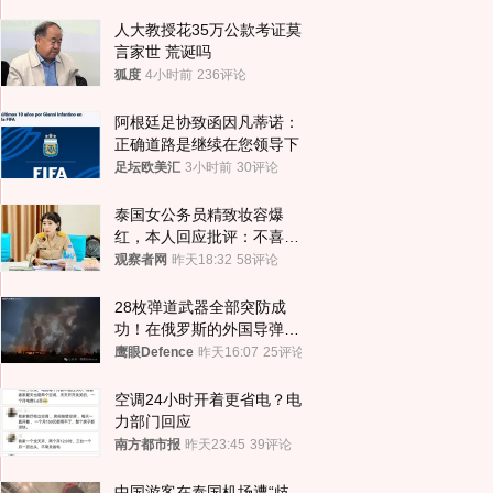
人大教授花35万公款考证莫
言家世 荒诞吗
狐度
4小时前
236评论
阿根廷足协致函因凡蒂诺：
正确道路是继续在您领导下
足坛欧美汇
3小时前
30评论
泰国女公务员精致妆容爆
红，本人回应批评：不喜欢
就别看
观察者网
昨天18:32
58评论
28枚弹道武器全部突防成
功！在俄罗斯的外国导弹发
射车都是合法打击目标
鹰眼Defence
昨天16:07
25评论
空调24小时开着更省电？电
力部门回应
南方都市报
昨天23:45
39评论
中国游客在泰国机场遭“歧