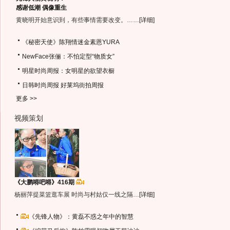
感谢低潮 偶像重生
黄晓明开始意识到，有些事情需要改变。……
[详细]
《秘密天使》陈翔情迷金素恩YURA
NewFace张俪：不怕定型“物质女”
明星时尚周报：女明星的欲望衣橱
日韩时尚周报
好莱坞街拍周报
更多 >>
视频策划
《大鹏嘚吧嘚》416期
杨丽萍提菜篮逛车展 时尚与村姑仅一线之隔…
[详细]
《先锋人物》：黄磊不惑之年中的智慧