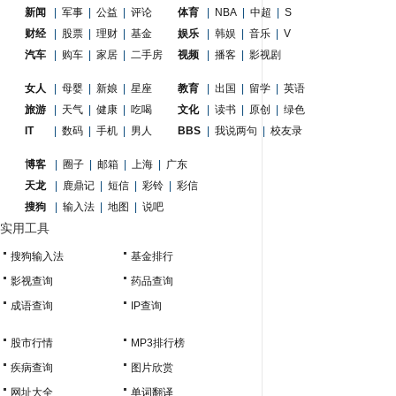
新闻
|
军事
|
公益
|
评论
体育
|
NBA
|
中超
|
S
财经
|
股票
|
理财
|
基金
娱乐
|
韩娱
|
音乐
|
V
汽车
|
购车
|
家居
|
二手房
视频
|
播客
|
影视剧
女人
|
母婴
|
新娘
|
星座
教育
|
出国
|
留学
|
英语
旅游
|
天气
|
健康
|
吃喝
文化
|
读书
|
原创
|
绿色
IT
|
数码
|
手机
|
男人
BBS
|
我说两句
|
校友录
博客
|
圈子
|
邮箱
|
上海
|
广东
天龙
|
鹿鼎记
|
短信
|
彩铃
|
彩信
搜狗
|
输入法
|
地图
|
说吧
实用工具
搜狗输入法
基金排行
影视查询
药品查询
成语查询
IP查询
股市行情
MP3排行榜
疾病查询
图片欣赏
网址大全
单词翻译