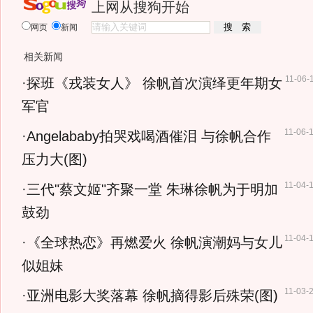
上网从搜狗开始
网页
新闻
相关新闻
11-06-
·
探班《戎装女人》 徐帆首次演绎更年期女
军官
11-06-
·
Angelababy拍哭戏喝酒催泪 与徐帆合作
压力大(图)
11-04-
·
三代"蔡文姬"齐聚一堂 朱琳徐帆为于明加
鼓劲
11-04-
·
《全球热恋》再燃爱火 徐帆演潮妈与女儿
似姐妹
11-03-
·
亚洲电影大奖落幕 徐帆摘得影后殊荣(图)