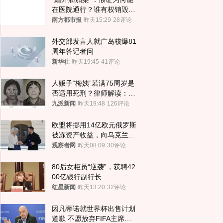
在医院通行？谁有权销毁胚
胎？
南方都市报
昨天15:29
28评论
外交部发言人就广岛核爆81
周年答记者问
新华社
昨天19:45
41评论
人贩子“梅姨”若满75周岁是
否适用死刑？律师解读：很
大概率不会被判处死刑
九派新闻
昨天19:48
126评论
欧盟将挪用14亿欧元俄罗斯
被冻资产收益，向乌克兰提
供援助
观察者网
昨天08:09
30评论
80后女柜员“逆袭”，获聘42
00亿银行副行长
红星新闻
昨天13:20
32评论
因凡蒂诺就世界杯出售计划
道歉 不愿放弃FIFA主席职