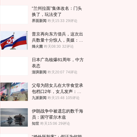
“兰州拉面”集体改名：门头
换了，玩法变了
界面新闻
昨天15:33
29评论
普京再向东方借兵，这次出
兵数量十分惊人，美媒：俄
朝要动真格？
烽火菌
昨天08:30
32评论
日本广岛核爆81周年，中方
表态
澎湃新闻
昨天20:07
74评论
父母为陪女儿在大学食堂承
包档口2年，女儿发声：初
衷是为了陪伴，毕业后将不
九派新闻
昨天15:48
105评论
再营业
伊朗战争中被遗忘的数千海
员：困守霍尔木兹
知世
昨天15:06
29评论
“婚外胚胎案”：假证为何能