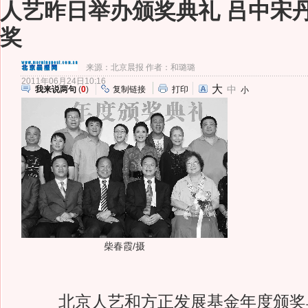
人艺昨日举办颁奖典礼 吕中宋
奖
来源：
北京晨报
作者：和璐璐
2011年06月24日10:16
大
中
我来说两句
(
0
)
复制链接
打印
小
柴春霞/摄
北京人艺和方正发展基金年度颁奖