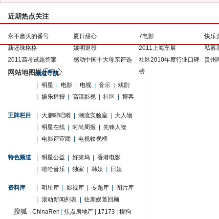
近期热点关注
永不磨灭的番号
夏日甜心
7电影
快乐
新还珠格格
姚明退役
2011上海车展
私募
2011高考试题答案
感动中国十大母亲评选
社区2010年度行业口碑
贵州
娱乐中心
榜
网站地图
频道导航
|
明星
|
电影
|
电视
|
音乐
|
戏剧
|
娱乐播报
|
高清影视
|
社区
|
博客
王牌栏目
|
大鹏嘚吧嘚
|
潮流实验室
|
大人物
|
明星在线
|
时尚周报
|
先锋人物
|
电影评审团
|
电视收视榜
特色频道
|
明星公益
|
好莱坞
|
香港电影
|
嘻哈音乐
|
独家
|
韩娱
|
日娱
资料库
|
明星库
|
影视库
|
专题库
|
图片库
|
滚动新闻列表
|
往期娱首回顾
搜狐
|
ChinaRen
|
焦点房地产
|
17173
|
搜狗