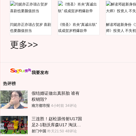
闫妮亦正亦谐占贺岁 喜剧
《情圣》肖央“真诚出轨”
解读邓超新身份《
也要颜值担当
或成贺岁档爆款帝
师》投资人 不失
更多>>
我要发布
热评榜
假结婚证做出真胚胎 谁有
权销毁?
南方都市报
4小时前
34评论
三连胜！赵松源传射U17国
足2-1勒沃库森U17 淘汰赛
将战河床
射门中国
昨天21:50
48评论