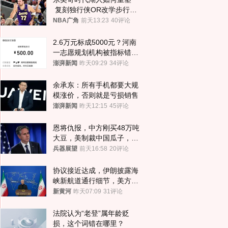
 复刻独行侠OR改学步行
者？
NBA广角
前天13:23
40评论
2.6万元标成5000元？河南
一志愿规划机构被指标错学
费致考生复读
澎湃新闻
昨天09:29
34评论
余承东：所有手机都要大规
模涨价，否则就是亏损销售
澎湃新闻
昨天12:15
45评论
恩将仇报，中方刚买48万吨
大豆，美制裁中国瓜子，布
林肯措辞变了
兵器展望
前天16:58
20评论
协议接近达成，伊朗披露海
峡新航道通行细节，美方再
提“倒计时”
新黄河
昨天07:09
31评论
法院认为“老登”属年龄贬
损，这个词错在哪里？