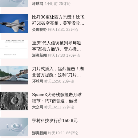
环球网
4小时前
25评论
比歼36更让西方恐慌！沈飞
歼50破空亮相，美军没攻克
的技术被拿下
尖锋视野
昨天13:31
22评论
重庆“代人信访被判寻衅滋
事”案检方撤诉、警方撤
案，两被告人获国赔
澎湃新闻
昨天17:33
170评论
刀片式插入，猛烈撞击！湖
北警方提醒：这种“刀片超
车”，太危险了
环球网
昨天15:50
23评论
SpaceX火箭残骸撞击月球
细节：约7倍音速，砸出直
径约30米撞击坑
大众网
昨天16:11
27评论
宇树科技发行价150.8元
澎湃新闻
昨天19:11
86评论