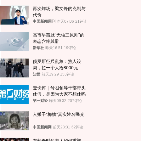
再次炸场，梁文锋的克制与
代价
中国新闻周刊
昨天07:06
21评论
高市早苗就“无核三原则”的
表态含糊其辞
新华社
昨天16:51
19评论
俄罗斯征兵乱象：熟人设
局，拉一个人给8000元
知世
前天19:29
153评论
壹快评｜号召领导干部带头
休假，是因为大家不想休吗
第一财经
昨天09:32
207评论
人贩子“梅姨”真实姓名曝光
中国新闻网
前天23:31
62评论
东契奇时代湖人如何重塑