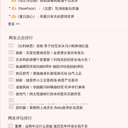
《综艺马后炮》陈柏霖曝初吻属于范冰冰
《NewFace》：《北爱》导演续集玩穿越
《夏日甜心》：和夏日有关的爱情世界
更多 >>
网友点击排行
1
《比利林恩》首映 章子怡范冰冰冯小刚捧场红毯
2
独家：买菜也要拗造型！金星携女逛街有派头
3
京东和奶茶哪个更重要？刘强东的回答全场大笑！
4
杨威晒照庆祝结婚8周年 杨阳洋轻抚妈妈孕肚
5
艳压群芳！唐嫣修身长裙现身活动 仙气儿足
6
独家：姚晨带小土豆逛商场 购置产后新衣
7
成都风味！张靓颖冯轲曝婚纱照 吃串串打麻将
8
接地气！阔太熊黛林打扮休闲逛街买厕所泵
9
马蓉离婚后，砸1000万人民币给媒体要求删掉这照片
10
甜到腻！黄晓明上海庆生 Baby挺孕肚送蛋糕
网友评论排行
1
董卿：这两年没什么突破 激烈竞争环境令我不安