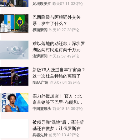
位
足坛欧美汇
昨天07:11
33评论
巴西降级与阿根廷外交关
系，发生了什么？
界面新闻
昨天10:27
28评论
难以落地的动迁款：深圳罗
湖区两村民追讨两千万元动
迁款八年未果
澎湃新闻
昨天12:57
49评论
新版76人强过当年宇宙勇？
这一次杜兰特错的离谱了
NBA广角
昨天07:04
38评论
实力外援加盟！ 官方：北
京首钢签下巴里·布朗和桑
普森
中国篮镜头
前天18:15
39评论
被俄导弹“洗地”后，泽连斯
基还在做梦：让俄罗斯在冬
季前求和？
兵器先锋
前天20:13
42评论