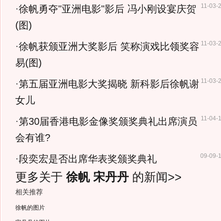
11-03-
·
徐帆勇夺"亚洲电影"影后 冯小刚设宴庆贺
(图)
11-03-
·
徐帆获颁亚洲大奖影后 笑称演戏比领奖容
易(图)
11-03-
·
第五届亚洲电影大奖揭晓 新科影后徐帆谢
女儿
11-04-
·
第30届香港电影金像奖颁奖典礼出席演员
会有谁?
09-09-
·
段奕宏是否出席华表奖颁奖典礼
更多关于
徐帆 宋丹丹
的新闻>>
相关推荐
徐帆的图片