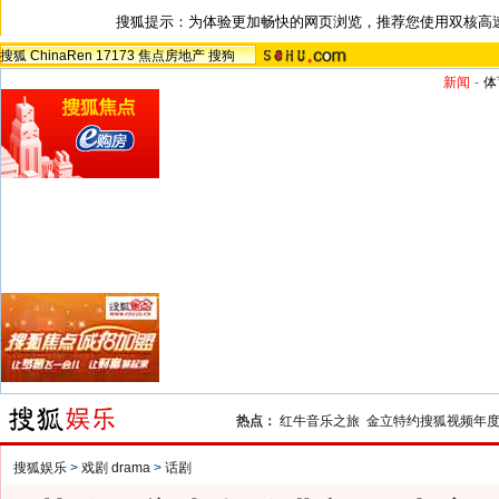
搜狐提示：为体验更加畅快的网页浏览，推荐您使用双核高
搜狐
ChinaRen
17173
焦点房地产
搜狗
新闻
-
体
热点：
红牛音乐之旅
金立特约搜狐视频年
搜狐娱乐
>
戏剧 drama
>
话剧