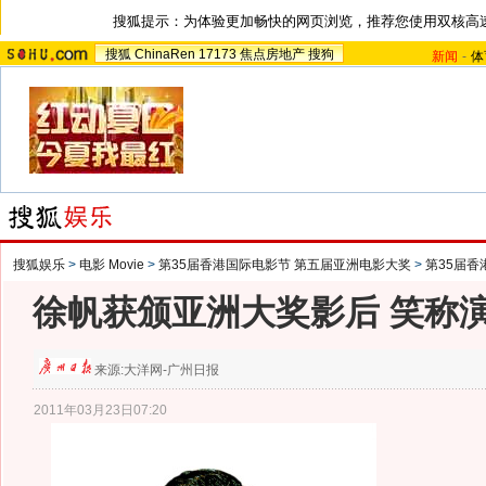
搜狐提示：为体验更加畅快的网页浏览，推荐您使用双核高
搜狐
ChinaRen
17173
焦点房地产
搜狗
新闻
-
体
搜狐娱乐
>
电影 Movie
>
第35届香港国际电影节 第五届亚洲电影大奖
>
第35届香
徐帆获颁亚洲大奖影后 笑称
来源:
大洋网-广州日报
2011年03月23日07:20