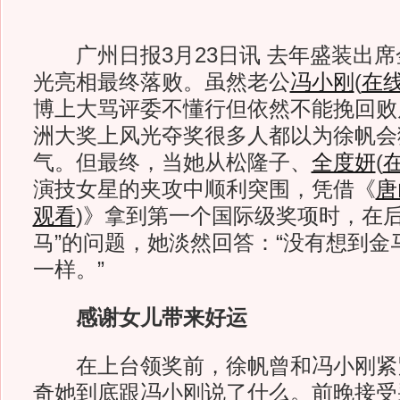
广州日报3月23日讯 去年盛装出席
光亮相最终落败。虽然老公
冯小刚
(
在
博上大骂评委不懂行但依然不能挽回败
洲大奖上风光夺奖很多人都以为徐帆会
气。但最终，当她从松隆子、
全度妍
(
演技女星的夹攻中顺利突围，凭借《
唐
观看
)
》拿到第一个国际级奖项时，在后
马”的问题，她淡然回答：“没有想到金
一样。”
感谢女儿带来好运
在上台领奖前，徐帆曾和冯小刚紧
奇她到底跟冯小刚说了什么。前晚接受