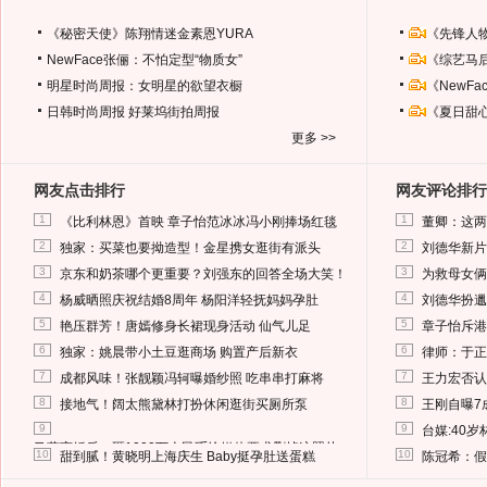
《秘密天使》陈翔情迷金素恩YURA
《先锋人
NewFace张俪：不怕定型“物质女”
《综艺马
明星时尚周报：女明星的欲望衣橱
《NewF
日韩时尚周报
好莱坞街拍周报
《夏日甜
更多 >>
网友点击排行
网友评论排行
1
1
《比利林恩》首映 章子怡范冰冰冯小刚捧场红毯
董卿：这两
2
2
独家：买菜也要拗造型！金星携女逛街有派头
刘德华新片
3
3
京东和奶茶哪个更重要？刘强东的回答全场大笑！
为救母女俩
4
4
杨威晒照庆祝结婚8周年 杨阳洋轻抚妈妈孕肚
刘德华扮邋
5
5
艳压群芳！唐嫣修身长裙现身活动 仙气儿足
章子怡斥港
6
6
独家：姚晨带小土豆逛商场 购置产后新衣
律师：于正
7
7
成都风味！张靓颖冯轲曝婚纱照 吃串串打麻将
王力宏否认
8
8
接地气！阔太熊黛林打扮休闲逛街买厕所泵
王刚自曝7
9
9
台媒:40
马蓉离婚后，砸1000万人民币给媒体要求删掉这照片
10
10
甜到腻！黄晓明上海庆生 Baby挺孕肚送蛋糕
陈冠希：假