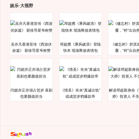
娱乐·大视野
吴亦凡香港宣传《西游伏
邓超携《乘风破浪》登陆
《健忘村》舒淇
妖篇》 获徐导星爷称赞
快本 现场释放表情包
覆，“村”出自
闫妮亦正亦谐占贺岁 喜剧
《情圣》肖央“真诚出轨”
解读邓超新身份《
也要颜值担当
或成贺岁档爆款帝
师》投资人 不