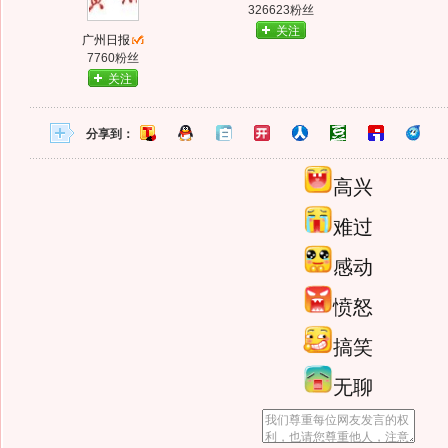
326623粉丝
关注
广州日报
7760粉丝
关注
分享到：
高兴
难过
感动
愤怒
搞笑
无聊