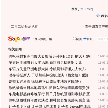
[Ctrl+Enter]
我来
二月二抬头龙见喜
直击归真堂养
上网从搜狗开始
网页
新闻
相关新闻
·
徐帆获封亚洲电影大奖影后 冯小刚代剧组捐50万(图
11-03-
·
第五届亚洲电影大奖揭晓 新科影后徐帆谢女儿
11-03-
·
华语片失意亚洲电影大奖 徐帆摘影后谢丈夫女儿
11-03-
·
濮存昕挺新人 于明加接棒徐帆出演《蔡文姬》(图)
11-03-
·
剧照太过逼真 徐帆被误认成日本地震灾民(图)
11-03-
·
徐帆被错当日本地震逃生者 网站张冠李戴遭谴责(图
11-03-
·
华鼎电影盛典昨晚举行 甄子丹徐帆登顶影帝影后(图
11-03-
·
徐帆登顶搜狐年度女演员 脱鞋领奖发表肺腑感言(图
11-01-
·
让子弹飞下载 让子弹飞在线看 让子弹飞qvod在线观
11-01-