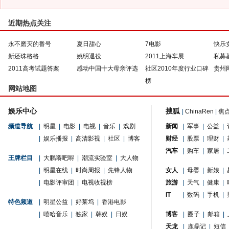
近期热点关注
永不磨灭的番号
夏日甜心
7电影
快乐
新还珠格格
姚明退役
2011上海车展
私募
2011高考试题答案
感动中国十大母亲评选
社区2010年度行业口碑
贵州
榜
网站地图
娱乐中心
搜狐
|
ChinaRen
|
焦
频道导航
|
明星
|
电影
|
电视
|
音乐
|
戏剧
新闻
|
军事
|
公益
|
|
娱乐播报
|
高清影视
|
社区
|
博客
财经
|
股票
|
理财
|
汽车
|
购车
|
家居
|
王牌栏目
|
大鹏嘚吧嘚
|
潮流实验室
|
大人物
|
明星在线
|
时尚周报
|
先锋人物
女人
|
母婴
|
新娘
|
|
电影评审团
|
电视收视榜
旅游
|
天气
|
健康
|
IT
|
数码
|
手机
|
特色频道
|
明星公益
|
好莱坞
|
香港电影
|
嘻哈音乐
|
独家
|
韩娱
|
日娱
博客
|
圈子
|
邮箱
|
天龙
|
鹿鼎记
|
短信