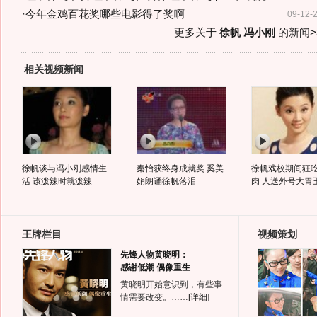
·
今年金鸡百花奖哪些电影得了奖啊
09-12-
更多关于
徐帆 冯小刚
的新闻>
相关视频新闻
徐帆谈与冯小刚感情生
秦怡获终身成就奖 奚美
徐帆戏校期间狂
活 该泼辣时就泼辣
娟朗诵徐帆落泪
肉 人送外号大胃
王牌栏目
视频策划
先锋人物黄晓明：
感谢低潮 偶像重生
黄晓明开始意识到，有些事
情需要改变。……
[详细]