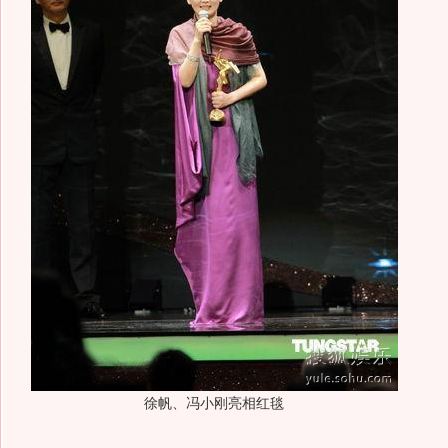
徐帆、冯小刚亮相红毯