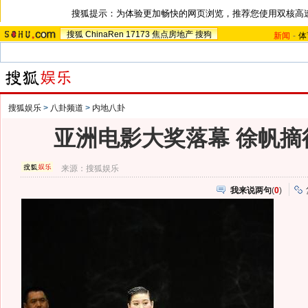
搜狐提示：为体验更加畅快的网页浏览，推荐您使用双核高
搜狐
ChinaRen
17173
焦点房地产
搜狗
新闻
-
体
搜狐娱乐
>
八卦频道
>
内地八卦
亚洲电影大奖落幕 徐帆摘
来源：
搜狐娱乐
我来说两句
(
0
)