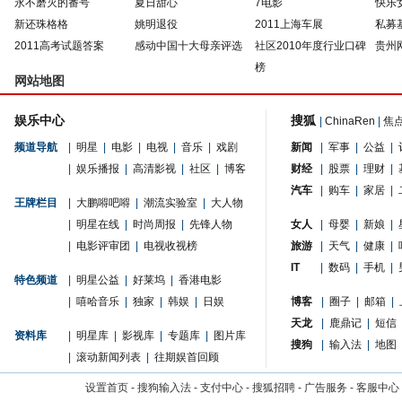
永不磨灭的番号
夏日甜心
7电影
快乐
新还珠格格
姚明退役
2011上海车展
私募
2011高考试题答案
感动中国十大母亲评选
社区2010年度行业口碑
贵州
榜
网站地图
娱乐中心
搜狐
|
ChinaRen
|
焦
频道导航
|
明星
|
电影
|
电视
|
音乐
|
戏剧
新闻
|
军事
|
公益
|
|
娱乐播报
|
高清影视
|
社区
|
博客
财经
|
股票
|
理财
|
汽车
|
购车
|
家居
|
王牌栏目
|
大鹏嘚吧嘚
|
潮流实验室
|
大人物
|
明星在线
|
时尚周报
|
先锋人物
女人
|
母婴
|
新娘
|
|
电影评审团
|
电视收视榜
旅游
|
天气
|
健康
|
IT
|
数码
|
手机
|
特色频道
|
明星公益
|
好莱坞
|
香港电影
|
嘻哈音乐
|
独家
|
韩娱
|
日娱
博客
|
圈子
|
邮箱
|
天龙
|
鹿鼎记
|
短信
资料库
|
明星库
|
影视库
|
专题库
|
图片库
搜狗
|
输入法
|
地图
|
滚动新闻列表
|
往期娱首回顾
设置首页
-
搜狗输入法
-
支付中心
-
搜狐招聘
-
广告服务
-
客服中心