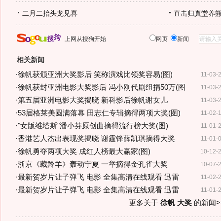
二月二抬头龙见喜
直击归真堂养
上网从搜狗开始
网页
新闻
相关新闻
·
徐帆获颁亚洲大奖影后 笑称演戏比领奖容易(图)
11-03-
·
徐帆获封亚洲电影大奖影后 冯小刚代剧组捐50万(图
11-03-
·
第五届亚洲电影大奖揭晓 新科影后徐帆谢女儿
11-03-
·
53届格莱美圆满落幕 田志仁专辑摘得两项大奖(图)
11-02-
·
"女版维塔斯"潘小芬原创曲摘得流行榜大奖(图)
11-01-
·
香港艺人杰出表现奖揭晓 谢霆锋薛凯琪摘得大奖
11-01-
·
徐帆勇夺两项大奖 成红人榜最大赢家(图)
10-12-
·
浙京《藏羚羊》轰动宁夏 一举摘得金孔雀大奖
10-07-
·
最新贺岁片让子弹飞 电影 全集高清在线观看 迅雷
11-02-
·
最新贺岁片让子弹飞 电影 全集高清在线观看 迅雷
11-01-
更多关于
徐帆 大奖
的新闻>