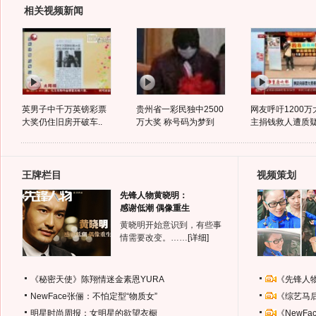
相关视频新闻
英男子中千万英镑彩票
贵州省一彩民独中2500
网友呼吁1200万
大奖仍住旧房开破车..
万大奖 称号码为梦到
主捐钱救人遭质
王牌栏目
视频策划
先锋人物黄晓明：
感谢低潮 偶像重生
黄晓明开始意识到，有些事
情需要改变。……
[详细]
《秘密天使》陈翔情迷金素恩YURA
《先锋人
NewFace张俪：不怕定型“物质女”
《综艺马
明星时尚周报：女明星的欲望衣橱
《NewF