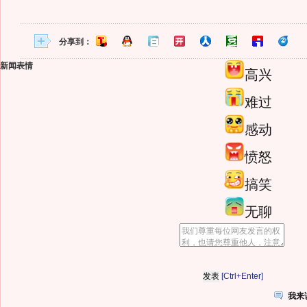
分享到：
新闻表情
高兴
难过
感动
愤怒
搞笑
无聊
[Ctrl+Enter]
我来