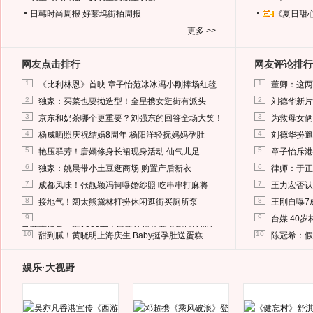
日韩时尚周报
好莱坞街拍周报
《夏日甜
更多 >>
网友点击排行
网友评论排行
1
1
《比利林恩》首映 章子怡范冰冰冯小刚捧场红毯
董卿：这两
2
2
独家：买菜也要拗造型！金星携女逛街有派头
刘德华新片
3
3
京东和奶茶哪个更重要？刘强东的回答全场大笑！
为救母女俩
4
4
杨威晒照庆祝结婚8周年 杨阳洋轻抚妈妈孕肚
刘德华扮邋
5
5
艳压群芳！唐嫣修身长裙现身活动 仙气儿足
章子怡斥港
6
6
独家：姚晨带小土豆逛商场 购置产后新衣
律师：于正
7
7
成都风味！张靓颖冯轲曝婚纱照 吃串串打麻将
王力宏否认
8
8
接地气！阔太熊黛林打扮休闲逛街买厕所泵
王刚自曝7
9
9
台媒:40
马蓉离婚后，砸1000万人民币给媒体要求删掉这照片
10
10
甜到腻！黄晓明上海庆生 Baby挺孕肚送蛋糕
陈冠希：假
娱乐·大视野