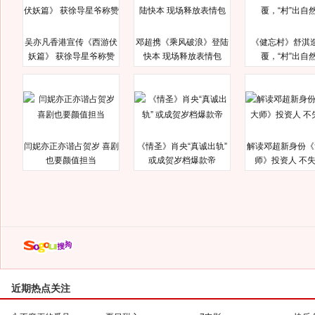
吴亦凡香港宣传《西游伏
邓超携《乘风破浪》登陆
《健忘村》舒淇
妖篇》 获徐导星爷称赞
快本 现场释放表情包
覆，“村”出自
闫妮亦正亦谐占贺岁 喜剧
《情圣》肖央“真诚出轨”
解读邓超新身份《
也要颜值担当
或成贺岁档爆款帝
师》投资人 不
近期热点关注