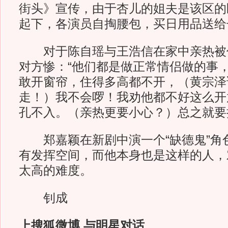
街头》宣传，由于杏儿的姐夫是该区的
起下，各演员自掏腰包，买日用品送给
对于陈自瑶与王浩信在家中亲热被
对方惨：“他们都是做正常情侣做的事
敢开窗帘，住得多高都不开，（黄宗泽
走！）我不会啰！我劝他都不好这么开
孔不入。（亲热更要小心？）总之就要
郑嘉颖在新剧中演一个“缺德鬼”角
有发挥空间，而他本身也是这样的人，
太高的难度。
钊成
上搜狐微博 与明星对话