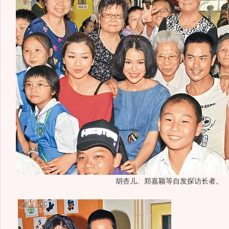
胡杏儿、郑嘉颖等自发探访长者。