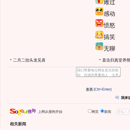
难过
感动
愤怒
搞笑
无聊
二月二抬头龙见喜
直击归真堂养
[Ctrl+Enter]
我来
上网从搜狗开始
网页
新闻
相关新闻