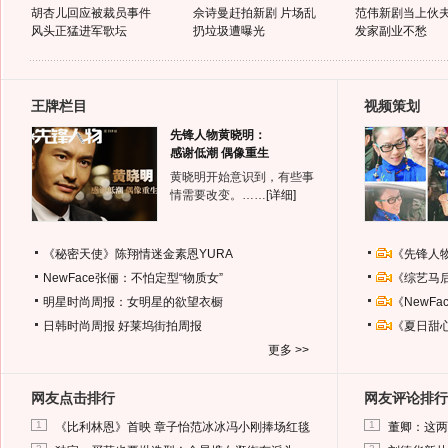
胡杏儿回应被裁员事件
佘诗曼赶拍新剧 片场乱
范伟新剧当上伙夫
风头正猛进军歌坛
扔垃圾遭曝光
发家副业不愁
王牌栏目
视频策划
先锋人物黄晓明：
感谢低潮 偶像重生
黄晓明开始意识到，有些事
情需要改变。……
[详细]
《秘密天使》陈翔情迷金素恩YURA
《先锋人
NewFace张俪：不怕定型“物质女”
《综艺马
明星时尚周报：女明星的欲望衣橱
《NewF
日韩时尚周报
好莱坞街拍周报
《夏日甜
更多 >>
网友点击排行
网友评论排行
1
1
《比利林恩》首映 章子怡范冰冰冯小刚捧场红毯
董卿：这两