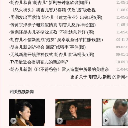
·
胡杏儿恭喜"胡杏儿" 新剧被钟嘉欣袭胸(图)
11-05-
·
《怒火街头》胡杏儿赞郑嘉颖 优质"股"吸收视
11-06-
·
周润发出面求情 胡杏儿《建党伟业》出镜1秒(图)
11-05-
·
传黄宗泽徐子珊戏假情真 胡杏儿怒斥神经(图)
11-05-
·
黄宗泽胡杏儿齐挺沈卓盈 "不能姑息养奸"(图)
11-05-
·
胡杏儿不信新剧成"炮灰" 吴卓羲圣诞节忙赚钱(图)
09-11-
·
胡杏儿新剧祈福会 回应"咸猪手"事件(图)
09-02-
·
无线新剧开镜拜神仪式 胡杏儿顶"马桶头"(图)
09-01-
·
TVB最近会播胡杏儿的新剧吗?
10-09-
·
胡杏儿新剧《巴不得爸爸》雷人造型中所带的美瞳亲
11-04-
更多关于
胡杏儿 新剧
的新闻>
相关视频新闻