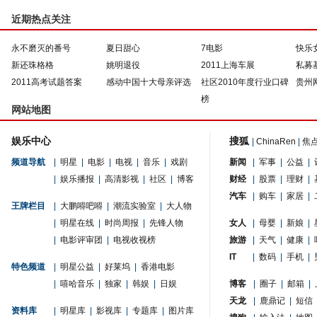
近期热点关注
永不磨灭的番号
夏日甜心
7电影
快乐
新还珠格格
姚明退役
2011上海车展
私募
2011高考试题答案
感动中国十大母亲评选
社区2010年度行业口碑
贵州
榜
网站地图
娱乐中心
搜狐
|
ChinaRen
|
焦
频道导航
|
明星
|
电影
|
电视
|
音乐
|
戏剧
新闻
|
军事
|
公益
|
|
娱乐播报
|
高清影视
|
社区
|
博客
财经
|
股票
|
理财
|
汽车
|
购车
|
家居
|
王牌栏目
|
大鹏嘚吧嘚
|
潮流实验室
|
大人物
|
明星在线
|
时尚周报
|
先锋人物
女人
|
母婴
|
新娘
|
|
电影评审团
|
电视收视榜
旅游
|
天气
|
健康
|
IT
|
数码
|
手机
|
特色频道
|
明星公益
|
好莱坞
|
香港电影
|
嘻哈音乐
|
独家
|
韩娱
|
日娱
博客
|
圈子
|
邮箱
|
天龙
|
鹿鼎记
|
短信
资料库
|
明星库
|
影视库
|
专题库
|
图片库