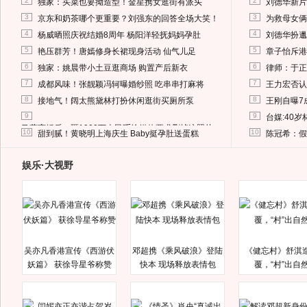
2
2
独家：买菜也要拗造型！金星携女逛街有派头
刘德华新片
3
3
京东和奶茶哪个更重要？刘强东的回答全场大笑！
为救母女俩
4
4
杨威晒照庆祝结婚8周年 杨阳洋轻抚妈妈孕肚
刘德华扮邋
5
5
艳压群芳！唐嫣修身长裙现身活动 仙气儿足
章子怡斥港
6
6
独家：姚晨带小土豆逛商场 购置产后新衣
律师：于正
7
7
成都风味！张靓颖冯轲曝婚纱照 吃串串打麻将
王力宏否认
8
8
接地气！阔太熊黛林打扮休闲逛街买厕所泵
王刚自曝7
9
9
台媒:40
马蓉离婚后，砸1000万人民币给媒体要求删掉这照片
10
10
甜到腻！黄晓明上海庆生 Baby挺孕肚送蛋糕
陈冠希：假
娱乐·大视野
吴亦凡香港宣传《西游伏
邓超携《乘风破浪》登陆
《健忘村》舒淇
妖篇》 获徐导星爷称赞
快本 现场释放表情包
覆，“村”出自