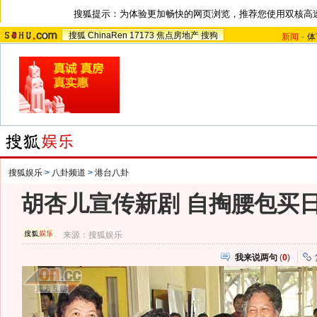
搜狐提示：为体验更加畅快的网页浏览，推荐您使用双核高
搜狐
ChinaRen
17173
焦点房地产
搜狗
新闻
-
体
搜狐娱乐
>
八卦频道
>
港台八卦
胡杏儿宣传新剧 自掏腰包买
来源：
搜狐娱乐
我来说两句
(
0
)