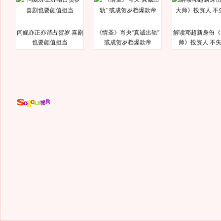
闫妮亦正亦谐占贺岁 喜剧
《情圣》肖央“真诚出轨”
解读邓超新身份《
也要颜值担当
或成贺岁档爆款帝
师》投资人 不