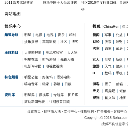
2011高考试题答案
感动中国十大母亲评选
社区2010年度行业口碑
贵州
榜
网站地图
娱乐中心
搜狐
|
ChinaRen
|
焦
频道导航
|
明星
|
电影
|
电视
|
音乐
|
戏剧
新闻
|
军事
|
公益
|
|
娱乐播报
|
高清影视
|
社区
|
博客
财经
|
股票
|
理财
|
汽车
|
购车
|
家居
|
王牌栏目
|
大鹏嘚吧嘚
|
潮流实验室
|
大人物
|
明星在线
|
时尚周报
|
先锋人物
女人
|
母婴
|
新娘
|
|
电影评审团
|
电视收视榜
旅游
|
天气
|
健康
|
IT
|
数码
|
手机
|
特色频道
|
明星公益
|
好莱坞
|
香港电影
|
嘻哈音乐
|
独家
|
韩娱
|
日娱
博客
|
圈子
|
邮箱
|
天龙
|
鹿鼎记
|
短信
资料库
|
明星库
|
影视库
|
专题库
|
图片库
搜狗
|
输入法
|
地图
|
滚动新闻列表
|
往期娱首回顾
设置首页
-
搜狗输入法
-
支付中心
-
搜狐招聘
-
广告服务
-
客服中心
Copyright
©
2018 Sohu.com 
搜狐不良信息举