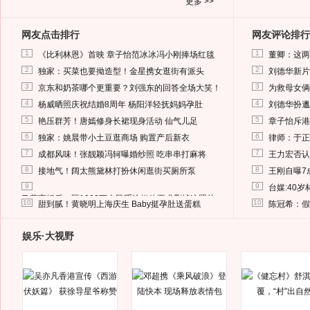
更多 >>
网友点击排行
网友评论排行
1
1
《比利林恩》首映 章子怡范冰冰冯小刚捧场红毯
董卿：这两
2
2
独家：买菜也要拗造型！金星携女逛街有派头
刘德华新片
3
3
京东和奶茶哪个更重要？刘强东的回答全场大笑！
为救母女俩
4
4
杨威晒照庆祝结婚8周年 杨阳洋轻抚妈妈孕肚
刘德华扮邋
5
5
艳压群芳！唐嫣修身长裙现身活动 仙气儿足
章子怡斥港
6
6
独家：姚晨带小土豆逛商场 购置产后新衣
律师：于正
7
7
成都风味！张靓颖冯轲曝婚纱照 吃串串打麻将
王力宏否认
8
8
接地气！阔太熊黛林打扮休闲逛街买厕所泵
王刚自曝7
9
9
台媒:40
马蓉离婚后，砸1000万人民币给媒体要求删掉这照片
10
10
甜到腻！黄晓明上海庆生 Baby挺孕肚送蛋糕
陈冠希：假
娱乐·大视野