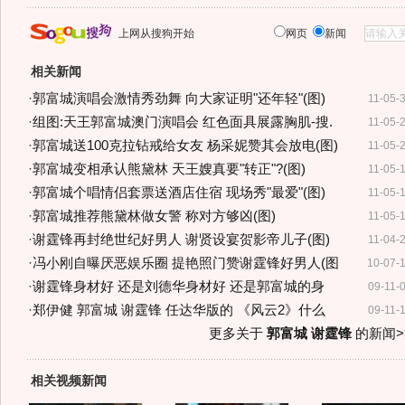
上网从搜狗开始
网页
新闻
相关新闻
·
郭富城演唱会激情秀劲舞 向大家证明"还年轻"(图)
11-05-
·
组图:天王郭富城澳门演唱会 红色面具展露胸肌-搜.
11-05-
·
郭富城送100克拉钻戒给女友 杨采妮赞其会放电(图)
11-05-
·
郭富城变相承认熊黛林 天王嫂真要"转正"?(图)
11-05-
·
郭富城个唱情侣套票送酒店住宿 现场秀"最爱"(图)
11-05-
·
郭富城推荐熊黛林做女警 称对方够凶(图)
11-05-
·
谢霆锋再封绝世纪好男人 谢贤设宴贺影帝儿子(图)
11-04-
·
冯小刚自曝厌恶娱乐圈 提艳照门赞谢霆锋好男人(图
10-07-
·
谢霆锋身材好 还是刘德华身材好 还是郭富城的身
09-11-
·
郑伊健 郭富城 谢霆锋 任达华版的 《风云2》什么
09-11-
更多关于
郭富城 谢霆锋
的新闻>
相关视频新闻