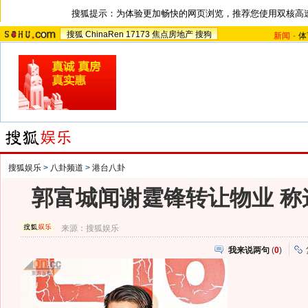
搜狐提示：为体验更加畅快的网页浏览，推荐您使用双核高
搜狐
ChinaRen
17173
焦点房地产
搜狗
新闻
-
体
搜狐娱乐
>
八卦频道
>
港台八卦
郭富城闻谢霆锋转让物业 称
来源：
搜狐娱乐
我来说两句
(
0
)