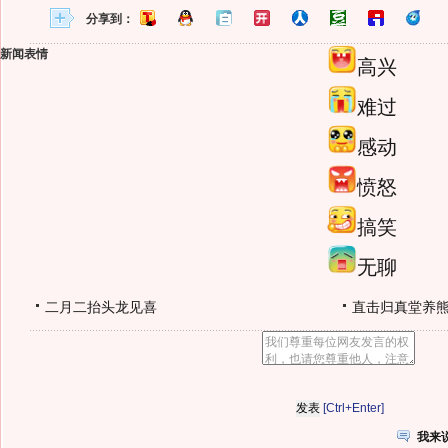
分享到：
新闻表情
高兴
难过
感动
愤怒
搞笑
无聊
二月二抬头龙见喜
直击归真堂养
[Ctrl+Enter]
我来