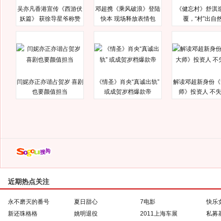
吴亦凡香港宣传《西游伏
邓超携《乘风破浪》登陆
《健忘村》舒淇
妖篇》 获徐导星爷称赞
快本 现场释放表情包
覆，“村”出自
闫妮亦正亦谐占贺岁 喜剧
《情圣》肖央“真诚出轨”
解读邓超新身份《
也要颜值担当
或成贺岁档爆款帝
师》投资人 不
近期热点关注
永不磨灭的番号
夏日甜心
7电影
快乐
新还珠格格
姚明退役
2011上海车展
私募