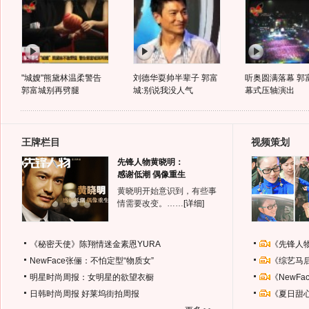
"城嫂"熊黛林温柔警告
刘德华耍帅半辈子 郭富
听奥圆满落幕 郭
郭富城别再劈腿
城:别说我没人气
幕式压轴演出
王牌栏目
视频策划
先锋人物黄晓明：
感谢低潮 偶像重生
黄晓明开始意识到，有些事
情需要改变。……
[详细]
《秘密天使》陈翔情迷金素恩YURA
《先锋人
NewFace张俪：不怕定型“物质女”
《综艺马
明星时尚周报：女明星的欲望衣橱
《NewF
日韩时尚周报
好莱坞街拍周报
《夏日甜