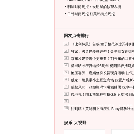
明星时尚周报：女明星的欲望衣橱
日韩时尚周报
好莱坞街拍周报
网友点击排行
1
《比利林恩》首映 章子怡范冰冰冯小刚
2
独家：买菜也要拗造型！金星携女逛街
3
京东和奶茶哪个更重要？刘强东的回答
4
杨威晒照庆祝结婚8周年 杨阳洋轻抚妈
5
艳压群芳！唐嫣修身长裙现身活动 仙气
6
独家：姚晨带小土豆逛商场 购置产后新
7
成都风味！张靓颖冯轲曝婚纱照 吃串串
8
接地气！阔太熊黛林打扮休闲逛街买厕
9
马蓉离婚后，砸1000万人民币给媒体要求
10
甜到腻！黄晓明上海庆生 Baby挺孕肚
娱乐·大视野