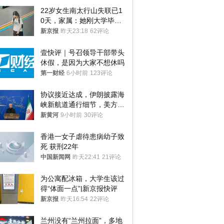
22岁女生南太行山失联已1
0天，家属：她刚大学毕业
想到山里旅行
新京报
昨天23:18
62评论
壹快评｜号召领导干部带头
休假，是因为大家不想休吗
第一财经
6小时前
123评论
协议接近达成，伊朗披露海
峡新航道通行细节，美方再
提“倒计时”
新黄河
9小时前
30评论
香港一女子虐待患病幼子致
死 获刑22年
中国新闻网
昨天22:41
21评论
为公寓配冰箱，大学生该过
得“体面一点”|新京报快评
新京报
昨天16:54
22评论
兰州没有“兰州拉面”，多地