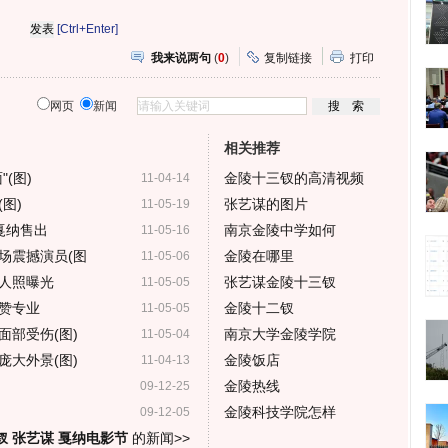
[Ctrl+Enter]
我来说两句
(
0
)
复制链接
打印
网页
新闻
相关推荐
(图)
金陵十三钗的高清视频
11-04-14
图)
张艺谋的图片
11-05-19
戛纳售出
南京金陵中学如何
11-05-16
场震撼演员(图
金陵在哪里
11-05-06
人照曝光
张艺谋金陵十三钗
11-05-05
赞专业
金陵十二钗
11-05-05
面部受伤(图)
南京大学金陵学院
11-05-04
庞大外景(图)
金陵饭店
11-04-13
金陵热线
09-12-25
金陵科技学院怎样
09-12-05
钗 张艺谋 戛纳电影节
的新闻>>