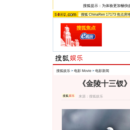
搜狐提示：为体验更加畅快
搜狐
ChinaRen
17173
焦点房
搜狐娱乐
>
电影 Movie
>
电影新闻
《金陵十三钗》
来源：
搜狐娱乐