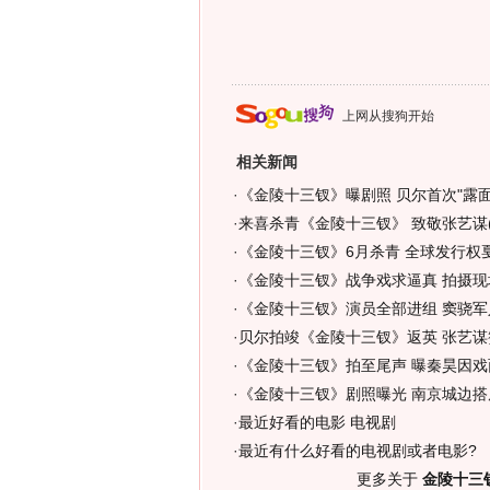
上网从搜狗开始
相关新闻
·
《金陵十三钗》曝剧照 贝尔首次"露面"
·
来喜杀青《金陵十三钗》 致敬张艺谋(
·
《金陵十三钗》6月杀青 全球发行权
·
《金陵十三钗》战争戏求逼真 拍摄现
·
《金陵十三钗》演员全部进组 窦骁军
·
贝尔拍竣《金陵十三钗》返英 张艺谋
·
《金陵十三钗》拍至尾声 曝秦昊因戏
·
《金陵十三钗》剧照曝光 南京城边搭
·
最近好看的电影 电视剧
·
最近有什么好看的电视剧或者电影?
更多关于
金陵十三