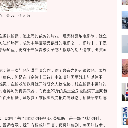
骁、聂远、佟大为）
紧张拍摄，但上周其裁剪的片花一经亮相戛纳电影节，就立
关注和热评，成为本年度最受瞩目的电影之一。影片中，不仅
豪华加盟，更有十三位青楼女子感人救赎的动人情节，出演国
。
：第一次与张艺谋导演合作，除了兴奋之外还很紧张。虽然
的角色，但是在《金陵十三钗》中饰演的国军战士与以往不
感觉，在拍戏前数月就开始研究人物性格，想在拍摄中更好的
的道具均为真实武器，而负重20斤的聂远全身被贴满了血浆包
立负重拍摄，导致膝关节软组织受损疼痛难忍，拍摄结束后连
，启用了完全国际化的演职人员班底，是一部全球化的电
，聂远表示，我们有权威的导演，顶级的编剧，美国的技术，