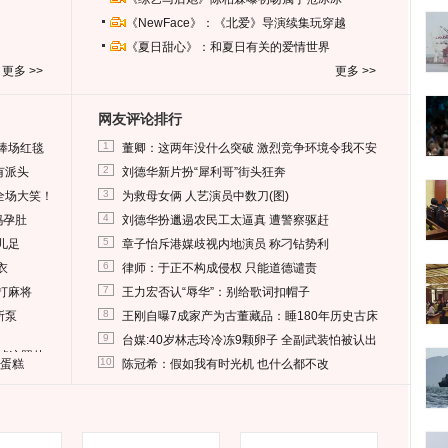
《NewFace》：《北爱》导演续集玩穿越
《夏日甜心》：和夏日有关的爱情世界
更多 >>
更多 >>
网友评论排行
1
捧场红毯
董卿：这两年没什么突破 激烈竞争环境令我不安
2
有派头
刘德华新片扮“犀利哥”街头狂奔
3
全场大笑！
为救母女俩 人艺演员中数刀(图)
4
妈孕肚
刘德华扮邋遢农民工太逼真 遭警察驱赶
5
儿足
章子怡斥港媒歧视内地演员 称刁钻势利
6
衣
律师：于正不构成侵权 只能道德谴责
7
打麻将
王力宏否认“辱华”：别给歌词扣帽子
8
所泵
王刚自曝7成家产为古董藏品：睡180年历史古床
9
台媒:40岁林志玲冷冻9颗卵子 全副武装怕被认出
删掉这照片
10
送蛋糕
陈冠希：假如我有时光机 也什么都不改