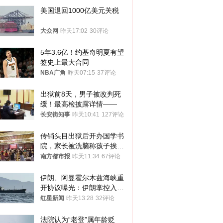
美国退回1000亿美元关税
大众网
昨天17:02
30评论
5年3.6亿！约基奇明夏有望
签史上最大合同
NBA广角
昨天07:15
37评论
出狱前8天，男子被改判死
缓！最高检披露详情——
长安街知事
昨天10:41
127评论
传销头目出狱后开办国学书
院，家长被洗脑称孩子挨打
才有效果
南方都市报
昨天11:34
67评论
伊朗、阿曼霍尔木兹海峡重
开协议曝光：伊朗掌控入湾
航道，与阿曼平分“服务费”
红星新闻
昨天13:28
32评论
法院认为“老登”属年龄贬