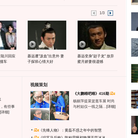
1/3
 陆川回应
聂远遭"泼血"出意外 妻
聂远变身"赵子龙" 放弃
撞车
子探班心情大好
蜜月娇妻很遗憾
视频策划
《大鹏嘚吧嘚》416期
生
杨丽萍提菜篮逛车展 时尚
，有些事
与村姑仅一线之隔…
[详细]
[详细]
《先锋人物》：黄磊不惑之年中的智慧
《综艺马后炮》陈柏霖曝初吻属于范冰冰