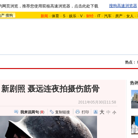
搜狗高速浏览器
的网页浏览，推荐您使用双核高速浏览器，点击此处下载
地产
搜狗
新闻
-
体育
-
S
-
娱乐
-
V
-
财经
-
IT
-
汽车
-
房产
-
女人
-
热点：
热
新剧照 聂远连夜拍摄伤筋骨
2011年05月30日11:58
大
中
我来说两句
(
0
)
复制链接
打印
小