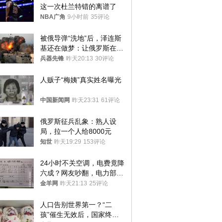
这一次杜兰特错的离谱了
NBA广角
9小时前
35评论
被俄导弹“洗地”后，泽连斯
基还在做梦：让俄罗斯在冬
季前求和？
兵器先锋
昨天20:13
30评论
人贩子“梅姨”真实姓名曝光
中国新闻网
昨天23:31
61评论
俄罗斯征兵乱象：熟人设
局，拉一个人给8000元
知世
昨天19:29
153评论
24小时不关空调，电费竟降
六成？网友吵翻，电力部门
回应→
金羊网
昨天21:13
25评论
人口告别世界第一？“二
孩”催生无效后，国家终于