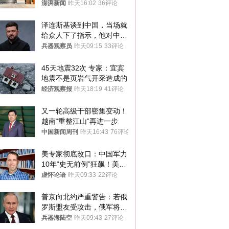
应称“是给别人帮忙”
澎湃新闻
昨天16:02
36评论
泽连斯基谈到中国，当场就
给众人下了指示，他对中国
和中乌关系，显然又有了新
兵器观察员
昨天09:15
33评论
的想法
45天地震32次 专家：宜宾
地震不是页岩气开采造成的
经济观察报
昨天18:19
41评论
又一轮高级干部密集变动！
越南“重整江山”再进一步
中国新闻周刊
昨天16:43
76评论
美专家彻底改口：中国军力
10年“史无前例”狂飙！美军
真慌了
虚怀论语
昨天09:33
22评论
普京向北约严重警告：若俄
罗斯盟友受攻击，俄军将动
用核武器保护
兵器海陆空
昨天09:43
27评论