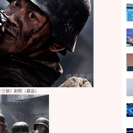
十三钗》剧照（聂远）