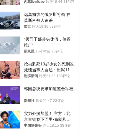
向住房出手了！
内幕live9zov
昨天18:44
116评论
远离前线的俄罗斯将领 在
莫斯科被人追杀
知世
昨天19:36
59评论
“领导干部带头休假，值得
推广”
新京报
16小时前
70评论
抢劫刺死19岁少女的死刑改
死缓当事人自述：出狱11年
间始终刻意躲避被害人家属
澎湃新闻
昨天21:22
188评论
韩国总统要求加速整合军校
新华社
昨天21:47
23评论
实力外援加盟！ 官方：北
京首钢签下巴里·布朗和桑
普森
中国篮镜头
昨天18:15
38评论