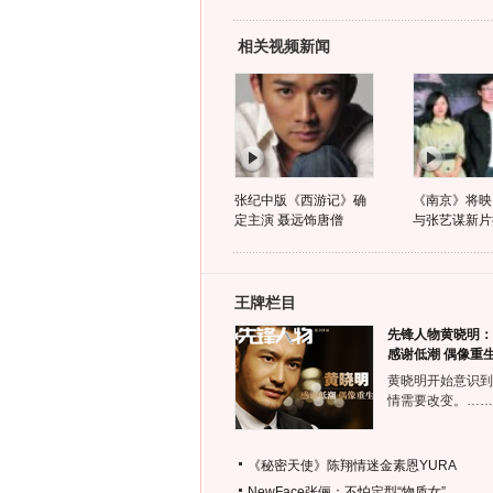
相关视频新闻
张纪中版《西游记》确
《南京》将映
定主演 聂远饰唐僧
与张艺谋新片
王牌栏目
先锋人物黄晓明：
感谢低潮 偶像重
黄晓明开始意识到
情需要改变。……
《秘密天使》陈翔情迷金素恩YURA
NewFace张俪：不怕定型“物质女”