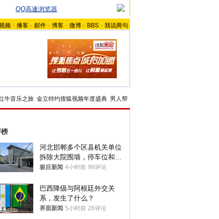
QQ高速浏览器
视频
-
播客
-
邮件
-
博客
-
微博
-
BBS
-
我说两句
红牛音乐之旅
金立特约搜狐视频年度盛典
男人帮
评榜
河北邯郸多个区县机关单位
拆除大院围墙，停车位和厕
所免费开放，当地多部门回
极目新闻
4小时前
98评论
应
巴西降级与阿根廷外交关
系，发生了什么？
界面新闻
5小时前
26评论