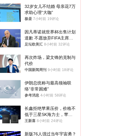
32岁女儿不结婚 母亲花7万
求助心理“大咖”
极昼
7小时前
19评论
因凡蒂诺就世界杯出售计划
道歉 不愿放弃FIFA主席职
位
足坛欧美汇
8小时前
32评论
再次炸场，梁文锋的克制与
代价
中国新闻周刊
9小时前
18评论
伊朗总统称与最高领袖联
络“非常困难”
参考消息
4小时前
58评论
长鑫拒绝苹果压价，价格不
低于三星SK海力士，苹果
失去了议价权
王新喜
8小时前
24评论
新版76人强过当年宇宙勇？