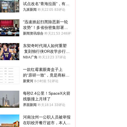
试点改名“青海拉面”，有商
家改名已两年
九派新闻
昨天22:05
83评论
“迅速掀起扫黑除恶新一轮
攻势”！多省份密集部署，
公布举报方式
新闻资讯综合
昨天21:53
248评论
东契奇时代湖人如何重塑
 复刻独行侠OR改学步行
者？
NBA广角
昨天13:23
37评论
一款红霉素眼膏盒子上
的“原研一致”，竟是商标！
律师：极易误导消费者；网
新黄河
8小时前
51评论
友：药企不应打擦边球
每秒2.4公里！SpaceX火箭
残骸撞上月球了
界面新闻
昨天18:14
33评论
河南汝州一公职人员被举报
在职校开餐厅超市，本人回