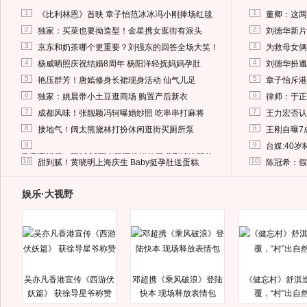
1
1
《比利林恩》首映 章子怡范冰冰冯小刚捧场红毯
董卿：这两
2
2
独家：买菜也要拗造型！金星携女逛街有派头
刘德华新片
3
3
京东和奶茶哪个更重要？刘强东的回答全场大笑！
为救母女俩
4
4
杨威晒照庆祝结婚8周年 杨阳洋轻抚妈妈孕肚
刘德华扮邋
5
5
艳压群芳！唐嫣修身长裙现身活动 仙气儿足
章子怡斥港
6
6
独家：姚晨带小土豆逛商场 购置产后新衣
律师：于正
7
7
成都风味！张靓颖冯轲曝婚纱照 吃串串打麻将
王力宏否认
8
8
接地气！阔太熊黛林打扮休闲逛街买厕所泵
王刚自曝7
9
9
台媒:40
马蓉离婚后，砸1000万人民币给媒体要求删掉这照片
10
10
甜到腻！黄晓明上海庆生 Baby挺孕肚送蛋糕
陈冠希：假
娱乐·大视野
吴亦凡香港宣传《西游伏
邓超携《乘风破浪》登陆
《健忘村》舒淇
妖篇》 获徐导星爷称赞
快本 现场释放表情包
覆，“村”出自