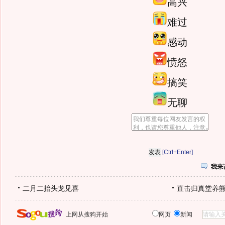
高兴
难过
感动
愤怒
搞笑
无聊
[Ctrl+Enter]
我来
二月二抬头龙见喜
直击归真堂养
上网从搜狗开始
网页
新闻