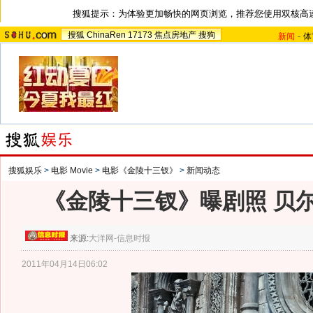
搜狐提示：为体验更加畅快的网页浏览，推荐您使用双核高
搜狐
ChinaRen
17173
焦点房地产
搜狗
新闻
-
体
搜狐娱乐
>
电影 Movie
>
电影《金陵十三钗》
>
新闻动态
《金陵十三钗》曝剧照 贝尔
来源:
大洋网-信息时报
2011年04月14日06:02