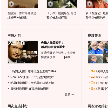
金陵第一古村落薛城遗
《子弹》剧照曝光 葛优
新《西游记》最
址掀开神秘面纱
蓄起长发就行骗
孙悟空长鹰钩鼻
王牌栏目
视频策划
先锋人物黄晓明：
感谢低潮 偶像重生
黄晓明开始意识到，有些事
情需要改变。……
[详细]
《秘密天使》陈翔情迷金素恩YURA
《先锋人
NewFace张俪：不怕定型“物质女”
《综艺马
明星时尚周报：女明星的欲望衣橱
《NewF
日韩时尚周报
好莱坞街拍周报
《夏日甜
更多 >>
网友点击排行
网友评论排行