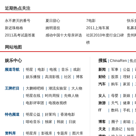
近期热点关注
永不磨灭的番号
夏日甜心
7电影
快乐
新还珠格格
姚明退役
2011上海车展
私募
2011高考试题答案
感动中国十大母亲评选
社区2010年度行业口碑
贵州
榜
网站地图
娱乐中心
搜狐
|
ChinaRen
|
焦
频道导航
|
明星
|
电影
|
电视
|
音乐
|
戏剧
新闻
|
军事
|
公益
|
|
娱乐播报
|
高清影视
|
社区
|
博客
财经
|
股票
|
理财
|
汽车
|
购车
|
家居
|
王牌栏目
|
大鹏嘚吧嘚
|
潮流实验室
|
大人物
|
明星在线
|
时尚周报
|
先锋人物
女人
|
母婴
|
新娘
|
|
电影评审团
|
电视收视榜
旅游
|
天气
|
健康
|
IT
|
数码
|
手机
|
特色频道
|
明星公益
|
好莱坞
|
香港电影
|
嘻哈音乐
|
独家
|
韩娱
|
日娱
博客
|
圈子
|
邮箱
|
天龙
|
鹿鼎记
|
短信
资料库
|
明星库
|
影视库
|
专题库
|
图片库