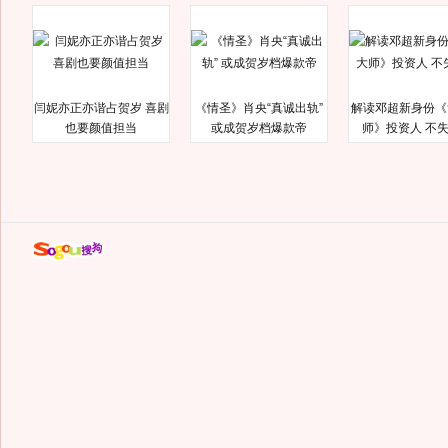
闫妮亦正亦谐占贺岁 喜剧
《情圣》肖央“真诚出轨”
解读邓超新身份《
也要颜值担当
或成贺岁档爆款帝
师》投资人 不