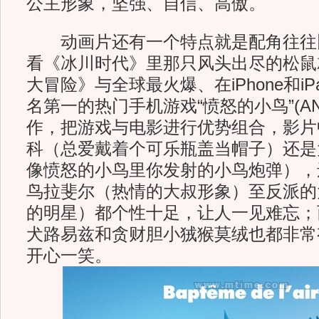
公主形象，坚强、自信、高傲。
动画片还有一个特点就是配角往往
看《冰川时代》里那只风头出尽的松鼠
大冒险》与全球最火爆、在iPhone和i
名第一的热门手机游戏“愤怒的小鸟”(ANG
作，把游戏与电影进行优势组合，影片
科（总爱戴着个可乐瓶盖当帽子）还是
像愤怒的小鸟里你发射的小鸟炮弹），
鸟拉斐尔（热情的大叔形象）至反派的
的明星）都个性十足，让人一见难忘；
犬路易兹和贪财胆小狨猴莫绒也都非常
开心一笑。