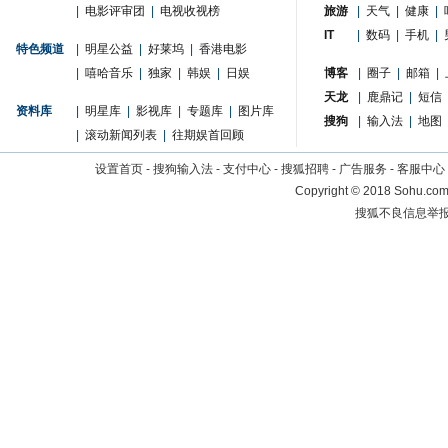
|
电影评审团
|
电视收视榜
旅游
|
天气
|
健康
|
IT
|
数码
|
手机
|
特色频道
|
明星公益
|
好莱坞
|
香港电影
|
嘻哈音乐
|
独家
|
韩娱
|
日娱
博客
|
圈子
|
邮箱
|
天龙
|
鹿鼎记
|
短信
资料库
|
明星库
|
影视库
|
专题库
|
图片库
搜狗
|
输入法
|
地图
|
滚动新闻列表
|
往期娱首回顾
设置首页
-
搜狗输入法
-
支付中心
-
搜狐招聘
-
广告服务
-
客服中心
Copyright
©
2018 Sohu.com 
搜狐不良信息举