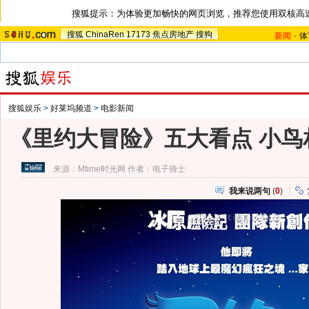
搜狐提示：为体验更加畅快的网页浏览，推荐您使用双核高
搜狐
ChinaRen
17173
焦点房地产
搜狗
新闻
-
体
搜狐娱乐
>
好莱坞频道
>
电影新闻
《里约大冒险》五大看点 小鸟
来源：
Mtime时光网
作者：电子骑士
我来说两句
(
0
)