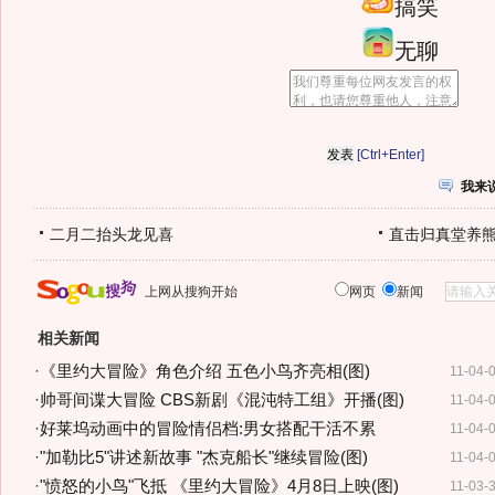
搞笑
无聊
[Ctrl+Enter]
我来
二月二抬头龙见喜
直击归真堂养
上网从搜狗开始
网页
新闻
相关新闻
·
《里约大冒险》角色介绍 五色小鸟齐亮相(图)
11-04-
·
帅哥间谍大冒险 CBS新剧《混沌特工组》开播(图)
11-04-
·
好莱坞动画中的冒险情侣档:男女搭配干活不累
11-04-
·
"加勒比5"讲述新故事 "杰克船长"继续冒险(图)
11-04-
·
"愤怒的小鸟"飞抵 《里约大冒险》4月8日上映(图)
11-03-