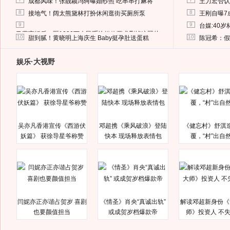
成都风味！张靓颖冯轲曝婚纱照 吃串串打麻将
王力宏否认
8
8
接地气！阔太熊黛林打扮休闲逛街买厕所泵
王刚自曝7
9
9
台媒:40
马蓉离婚后，砸1000万人民币给媒体要求删掉这照片
10
10
甜到腻！黄晓明上海庆生 Baby挺孕肚送蛋糕
陈冠希：假
娱乐·大视野
吴亦凡香港宣传《西游伏
邓超携《乘风破浪》登陆
《健忘村》舒淇
妖篇》 获徐导星爷称赞
快本 现场释放表情包
覆，“村”出自
闫妮亦正亦谐占贺岁 喜剧
《情圣》肖央“真诚出轨”
解读邓超新身份《
也要颜值担当
或成贺岁档爆款帝
师》投资人 不