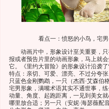
看点一：愤怒的小鸟，宅男
动画片中，形象设计至关重要，只
报或者预告片里的动画形象，马上就会
它。《里约大冒险》的形象设计沿袭了“
特点：亲切、可爱、漂亮、不过分夸张
只蓝色金刚鹦鹉，一只（杰西·艾森伯
宅男形象，满嘴术语其实不通世事，练
动量、角度、起跑距离，一见到美女就
哪里放合适；另一只（安妮·海瑟薇配