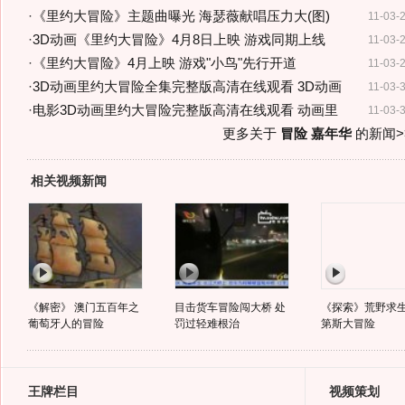
·
《里约大冒险》主题曲曝光 海瑟薇献唱压力大(图)
11-03-
·
3D动画《里约大冒险》4月8日上映 游戏同期上线
11-03-
·
《里约大冒险》4月上映 游戏"小鸟"先行开道
11-03-
·
3D动画里约大冒险全集完整版高清在线观看 3D动画
11-03-
·
电影3D动画里约大冒险完整版高清在线观看 动画里
11-03-
更多关于
冒险 嘉年华
的新闻>
相关视频新闻
《解密》 澳门五百年之
目击货车冒险闯大桥 处
《探索》荒野求生
葡萄牙人的冒险
罚过轻难根治
第斯大冒险
王牌栏目
视频策划