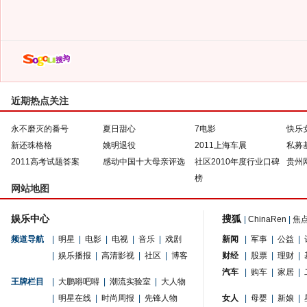
近期热点关注
永不磨灭的番号
夏日甜心
7电影
快乐
新还珠格格
姚明退役
2011上海车展
私募
2011高考试题答案
感动中国十大母亲评选
社区2010年度行业口碑
贵州
榜
网站地图
娱乐中心
搜狐
|
ChinaRen
|
焦
频道导航
|
明星
|
电影
|
电视
|
音乐
|
戏剧
新闻
|
军事
|
公益
|
|
娱乐播报
|
高清影视
|
社区
|
博客
财经
|
股票
|
理财
|
汽车
|
购车
|
家居
|
王牌栏目
|
大鹏嘚吧嘚
|
潮流实验室
|
大人物
|
明星在线
|
时尚周报
|
先锋人物
女人
|
母婴
|
新娘
|