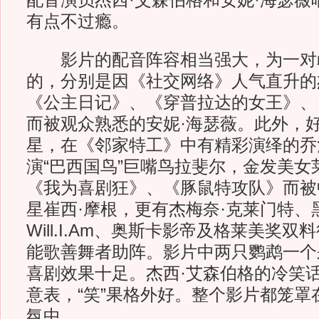
配音演员杰西·艾森伯格和安妮·海瑟薇
有点不过瘾。
影片的配音阵容相当强大，为一对
的，分别是因《社交网络》人气直升的
《公主日记》、《穿普拉达的女王》、
而被观众熟悉的安妮·海瑟薇。此外，
星，在《邻家特工》中有精彩演绎的乔
演“巴西国鸟”巨嘴鸟拉斐尔，金发美女
《我为喜剧狂》、《豚鼠特攻队》而被
星崔西·摩根，更有杰梅奈·克莱门特、
Will.I.Am、奥斯卡影帝及格莱美奖双
能歌善舞者助阵。影片中两只鹦鹉一个
喜剧效果十足。杰西·艾森伯格的冷笑
意表，“笑”果格外好。整个影片都笼罩
氛中。