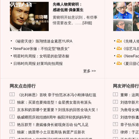
先锋人物黄晓明：
感谢低潮 偶像重生
黄晓明开始意识到，有些事
情需要改变。……
[详细]
《秘密天使》陈翔情迷金素恩YURA
《先锋人
NewFace张俪：不怕定型“物质女”
《综艺马
明星时尚周报：女明星的欲望衣橱
《NewF
日韩时尚周报
好莱坞街拍周报
《夏日甜
更多 >>
网友点击排行
网友评论排行
1
1
《比利林恩》首映 章子怡范冰冰冯小刚捧场红毯
董卿：这两
2
2
独家：买菜也要拗造型！金星携女逛街有派头
刘德华新片
3
3
京东和奶茶哪个更重要？刘强东的回答全场大笑！
为救母女俩
4
4
杨威晒照庆祝结婚8周年 杨阳洋轻抚妈妈孕肚
刘德华扮邋
5
5
艳压群芳！唐嫣修身长裙现身活动 仙气儿足
章子怡斥港
6
6
独家：姚晨带小土豆逛商场 购置产后新衣
律师：于正
7
7