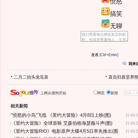
愤怒
搞笑
无聊
[Ctrl+Enter]
我来
二月二抬头龙见喜
直击归真堂养
上网从搜狗开始
网页
新闻
相关新闻
·
"愤怒的小鸟"飞抵 《里约大冒险》4月8日上映(图)
11-03-
·
《里约大冒险》全球首映 艾森伯格海瑟薇斗声(图)
11-03-
·
《里约大冒险RIO》电影原声大碟4月5日率先推出(图
11-03-