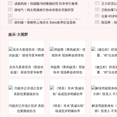
7
7
成都风味！张靓颖冯轲曝婚纱照 吃串串打麻将
王力宏否认
8
8
接地气！阔太熊黛林打扮休闲逛街买厕所泵
王刚自曝7
9
9
台媒:40
马蓉离婚后，砸1000万人民币给媒体要求删掉这照片
10
10
甜到腻！黄晓明上海庆生 Baby挺孕肚送蛋糕
陈冠希：假
娱乐·大视野
吴亦凡香港宣传《西游伏
邓超携《乘风破浪》登陆
《健忘村》舒淇
妖篇》 获徐导星爷称赞
快本 现场释放表情包
覆，“村”出自
闫妮亦正亦谐占贺岁 喜剧
《情圣》肖央“真诚出轨”
解读邓超新身份《
也要颜值担当
或成贺岁档爆款帝
师》投资人 不