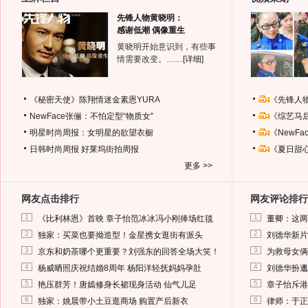
先锋人物黄晓明：
感谢低潮 偶像重生
黄晓明开始意识到，有些事
情需要改变。……
[详细]
《秘密天使》陈翔情迷金素恩YURA
《先锋人
NewFace张俪：不怕定型“物质女”
《综艺马
明星时尚周报：女明星的欲望衣橱
《NewF
日韩时尚周报
好莱坞街拍周报
《夏日甜
更多 >>
网友点击排行
网友评论排行
1
1
《比利林恩》首映 章子怡范冰冰冯小刚捧场红毯
董卿：这两
2
2
独家：买菜也要拗造型！金星携女逛街有派头
刘德华新片
3
3
京东和奶茶哪个更重要？刘强东的回答全场大笑！
为救母女俩
4
4
杨威晒照庆祝结婚8周年 杨阳洋轻抚妈妈孕肚
刘德华扮邋
5
5
艳压群芳！唐嫣修身长裙现身活动 仙气儿足
章子怡斥港
6
6
独家：姚晨带小土豆逛商场 购置产后新衣
律师：于正