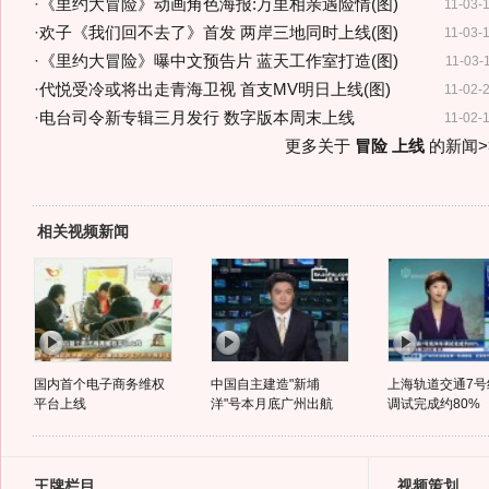
·
《里约大冒险》动画角色海报:万里相亲遇险情(图)
11-03-
·
欢子《我们回不去了》首发 两岸三地同时上线(图)
11-03-
·
《里约大冒险》曝中文预告片 蓝天工作室打造(图)
11-03-
·
代悦受冷或将出走青海卫视 首支MV明日上线(图)
11-02-
·
电台司令新专辑三月发行 数字版本周末上线
11-02-
更多关于
冒险 上线
的新闻>
相关视频新闻
国内首个电子商务维权
中国自主建造"新埔
上海轨道交通7号
平台上线
洋"号本月底广州出航
调试完成约80%
王牌栏目
视频策划