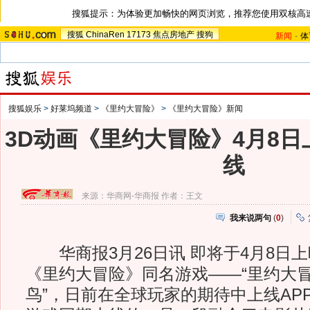
搜狐提示：为体验更加畅快的网页浏览，推荐您使用双核高
搜狐
ChinaRen
17173
焦点房地产
搜狗
新闻
-
体
搜狐娱乐
>
好莱坞频道
>
《里约大冒险》
>
《里约大冒险》新闻
3D动画《里约大冒险》4月8日
线
来源：
华商网-华商报
作者：王文
我来说两句
(
0
)
华商报3月26日讯 即将于4月8日上
《里约大冒险》同名游戏——“里约大
鸟”，日前在全球玩家的期待中上线APPS