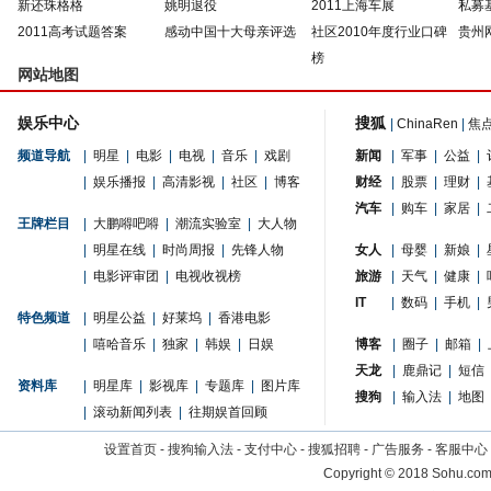
新还珠格格
姚明退役
2011上海车展
私募
2011高考试题答案
感动中国十大母亲评选
社区2010年度行业口碑
贵州
榜
网站地图
娱乐中心
搜狐
|
ChinaRen
|
焦
频道导航
|
明星
|
电影
|
电视
|
音乐
|
戏剧
新闻
|
军事
|
公益
|
|
娱乐播报
|
高清影视
|
社区
|
博客
财经
|
股票
|
理财
|
汽车
|
购车
|
家居
|
王牌栏目
|
大鹏嘚吧嘚
|
潮流实验室
|
大人物
|
明星在线
|
时尚周报
|
先锋人物
女人
|
母婴
|
新娘
|
|
电影评审团
|
电视收视榜
旅游
|
天气
|
健康
|
IT
|
数码
|
手机
|
特色频道
|
明星公益
|
好莱坞
|
香港电影
|
嘻哈音乐
|
独家
|
韩娱
|
日娱
博客
|
圈子
|
邮箱
|
天龙
|
鹿鼎记
|
短信
资料库
|
明星库
|
影视库
|
专题库
|
图片库
搜狗
|
输入法
|
地图
|
滚动新闻列表
|
往期娱首回顾
设置首页
-
搜狗输入法
-
支付中心
-
搜狐招聘
-
广告服务
-
客服中心
Copyright
©
2018 Sohu.com 