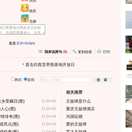
愤怒
搞笑
无聊
[Ctrl+Enter]
我来说两句
(
0
)
复制链接
打印
直击归真堂养熊基地开放日
网页
新闻
相关推荐
乡受瞩目(图)
主旋律是什么
11-04-06
人心(图)
重庆主旋律酒店
11-04-05
情传奇(图)
兴国征婚
11-04-04
亮点(图)
爱的主旋律
11-04-03
经典(图)
零之主旋律
11-04-03