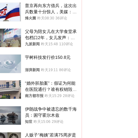
普京再向东方借兵，这次出
兵数量十分惊人，美媒：俄
朝要动真格？
烽火菌
昨天08:30
36评论
父母为陪女儿在大学食堂承
包档口2年，女儿发声：初
衷是为了陪伴，毕业后将不
九派新闻
昨天15:48
110评论
再营业
宇树科技发行价150.8元
澎湃新闻
昨天19:11
86评论
“婚外胚胎案”：假证为何能
在医院通行？谁有权销毁胚
胎？
南方都市报
昨天15:29
28评论
伊朗战争中被遗忘的数千海
员：困守霍尔木兹
知世
昨天15:06
29评论
人贩子“梅姨”若满75周岁是