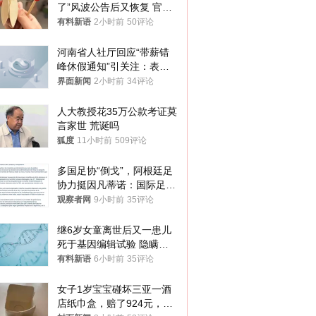
了”风波公告后又恢复 官媒
曾力挺：劝华为要大度的，
有料新语
2小时前
50评论
你们适不适合？
河南省人社厅回应“带薪错
峰休假通知”引关注：表述
不够准确，待修改后印发
界面新闻
2小时前
34评论
人大教授花35万公款考证莫
言家世 荒诞吗
狐度
11小时前
509评论
多国足协“倒戈”，阿根廷足
协力挺因凡蒂诺：国际足联
今后应继续在其领导下前行
观察者网
9小时前
35评论
继6岁女童离世后又一患儿
死于基因编辑试验 隐瞒一
年才对外披露
有料新语
6小时前
35评论
女子1岁宝宝碰坏三亚一酒
店纸巾盒，赔了924元，发