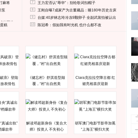
7
打麻将
王力宏否认“辱华”：别给歌词扣帽子
8
所泵
王刚自曝7成家产为古董藏品：睡180年历史古床
9
台媒:40岁林志玲冷冻9颗卵子 全副武装怕被认出
删掉这照片
10
送蛋糕
陈冠希：假如我有时光机 也什么都不改
破浪》登陆
《健忘村》舒淇造型颠
Clara克拉拉空降古都 红
释放表情包
覆，“村”出自然美
裙亮相喜庆迎新
“真诚出轨”
解读邓超新身份《复合大
胡军澳门电影节影帝加冕
档爆款帝
师》投资人 不失初心
“上海王”横扫大奖