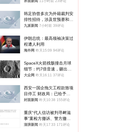
界面新闻
11小时前
23评论
韩足协曾多次为外籍裁判安
排性招待，涉及世预赛和奥
预赛，韩足协回应
九派新闻
7小时前
39评论
伊朗总统：最高领袖决策过
程遭人利用
海外网
昨天15:09
94评论
SpaceX火箭残骸撞击月球
细节：约7倍音速，砸出直
径约30米撞击坑
大众网
昨天16:11
37评论
西安一国企拖欠工程款致项
目停工 财政局：已给予处
分，正督促整改
封面新闻
昨天10:38
155评论
重庆“代人信访被判寻衅滋
事”案检方撤诉、警方撤
案，两被告人获国赔
澎湃新闻
昨天17:33
171评论