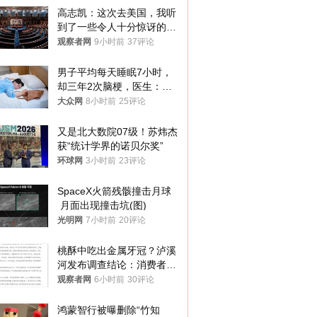
高志凯：这次去美国，我听
到了一些令人十分惊讶的消
息
观察者网
9小时前
37评论
男子平均每天睡眠7小时，
却三年2次脑梗，医生：这
样睡觉更伤身
大众网
8小时前
25评论
又是北大数院07级！苏炜杰
获“统计学界的诺贝尔奖”
环球网
3小时前
23评论
SpaceX火箭残骸撞击月球
 月面出现撞击坑(图)
光明网
7小时前
20评论
桃酥中吃出金属牙冠？泸溪
河发布调查结论：消费者已
澄清，所发视频情况不属实
观察者网
6小时前
30评论
鸿蒙智行被曝删除“竹知