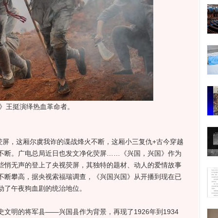
》王挺演绎热血革命者。
荧屏，这厢尔虞我诈的谍战烽火不断，这厢小三复仇+古今穿越
不断。广电总局近日也发文净化荧屏……《兴国，兴国》作为
些悄无声的登上了央视荧屏，其独特的题材、动人的爱情故事
不断攀高，据央视索福瑞调查，《兴国兴国》从开播到现在已
动了午夜狗血剧的统治地位。
明的将军县——兴国县作为背景，再现了1926年到1934