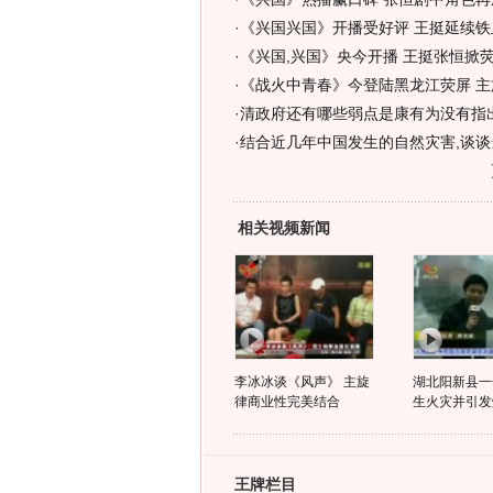
·
《兴国兴国》开播受好评 王挺延续铁
·
《兴国,兴国》央今开播 王挺张恒掀荧
·
《战火中青春》今登陆黑龙江荧屏 主
·
清政府还有哪些弱点是康有为没有指
·
结合近几年中国发生的自然灾害,谈
相关视频新闻
李冰冰谈《风声》 主旋
湖北阳新县一
律商业性完美结合
生火灾并引发
王牌栏目