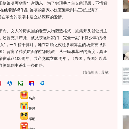
王挺饰演顽劣青年谢勋东，为了实现共产主义的理想，不惜背
在线看影视作品
)
饰演的富家小姐夏迎秋则与王挺上演了一
后在革命的浪潮中建立起深厚的爱情。
命、文人吟诗救国的老套人物塑造格式，剧集开头就让男主
，还冒充共产党、被父亲逐出家门，完全一副“不良少年”的模
剩女”，一生精于算计，她在新婚之夜还拿着算盘的场景被很多
国》背离了精英层面的空洞说教，从平民和草根的角度，真正
亥革命100周年、共产党成立90周年，《兴国，兴国》以温
血婆媳剧中杀出一条血路。
(责任编辑：苏敏)
高兴
难过
感动