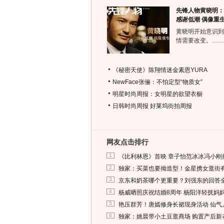
先锋人物黄晓明：
感谢低潮 偶像重
黄晓明开始意识到
情需要改变。……
《秘密天使》陈翔情迷金素恩YURA
NewFace张俪：不怕定型“物质女”
明星时尚周报：女明星的欲望衣橱
日韩时尚周报
好莱坞街拍周报
网友点击排行
1
《比利林恩》首映 章子怡范冰冰冯小刚
2
独家：买菜也要拗造型！金星携女逛街
3
京东和奶茶哪个更重要？刘强东的回答
4
杨威晒照庆祝结婚8周年 杨阳洋轻抚妈
5
艳压群芳！唐嫣修身长裙现身活动 仙气
6
独家：姚晨带小土豆逛商场 购置产后新