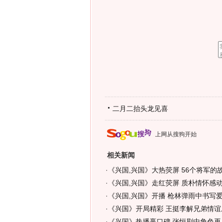
二月二抬头龙见喜
上网从搜狗开始
相关新闻
·
《兴国,兴国》大热荧屏 56个将军的故
·
《兴国,兴国》走红荧屏 质朴情怀感动
·
《兴国,兴国》开播 枪林弹雨中书写爱
·
《兴国》开局精彩 王挺李解兄弟情谊成
·
《兴国》热播赢口碑 张恒剧中角色再成