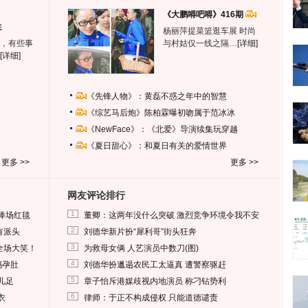
《大鹏嘚吧嘚》416期
生
杨丽萍提菜篮逛车展 时尚
，有些事
与村姑仅一线之隔…
[详细]
[详细]
《先锋人物》：黄磊不惑之年中的智慧
《综艺马后炮》陈柏霖曝初吻属于范冰冰
《NewFace》：《北爱》导演续集玩穿越
《夏日甜心》：和夏日有关的爱情世界
更多 >>
更多 >>
网友评论排行
1
捧场红毯
董卿：这两年没什么突破 激烈竞争环境令我不安
2
有派头
刘德华新片扮“犀利哥”街头狂奔
3
全场大笑！
为救母女俩 人艺演员中数刀(图)
4
妈孕肚
刘德华扮邋遢农民工太逼真 遭警察驱赶
5
儿足
章子怡斥港媒歧视内地演员 称刁钻势利
6
衣
律师：于正不构成侵权 只能道德谴责