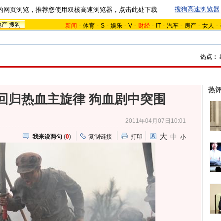
搜狗高速浏览器
的网页浏览，推荐您使用双核高速浏览器，点击此处下载
地产
搜狗
新闻
-
体育
-
S
-
娱乐
-
V
-
财经
-
IT
-
汽车
-
房产
-
女人
-
热点：
热
回归热血主旋律 狗血剧中突围
2011年04月07日10:01
大
中
我来说两句
(
0
)
复制链接
打印
小