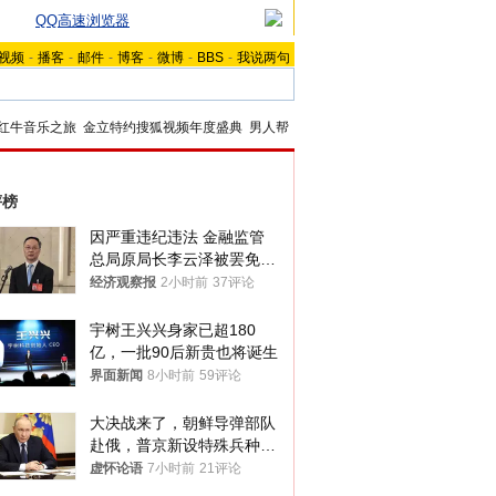
QQ高速浏览器
视频
-
播客
-
邮件
-
博客
-
微博
-
BBS
-
我说两句
红牛音乐之旅
金立特约搜狐视频年度盛典
男人帮
评榜
因严重违纪违法 金融监管
总局原局长李云泽被罢免全
国人大代表
经济观察报
2小时前
37评论
宇树王兴兴身家已超180
亿，一批90后新贵也将诞生
界面新闻
8小时前
59评论
大决战来了，朝鲜导弹部队
赴俄，普京新设特殊兵种，
76岁老将扛旗
虚怀论语
7小时前
21评论