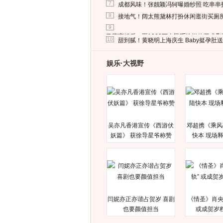
7
成都风味！张靓颖冯轲曝婚纱照 吃串串
8
接地气！阔太熊黛林打扮休闲逛街买厕
9
马蓉离婚后，砸1000万人民币给媒体要求
10
甜到腻！黄晓明上海庆生 Baby挺孕肚
娱乐·大视野
吴亦凡香港宣传《西游伏
邓超携《乘风
妖篇》 获徐导星爷称赞
快本 现场
闫妮亦正亦谐占贺岁 喜剧
《情圣》肖央
也要颜值担当
或成贺岁