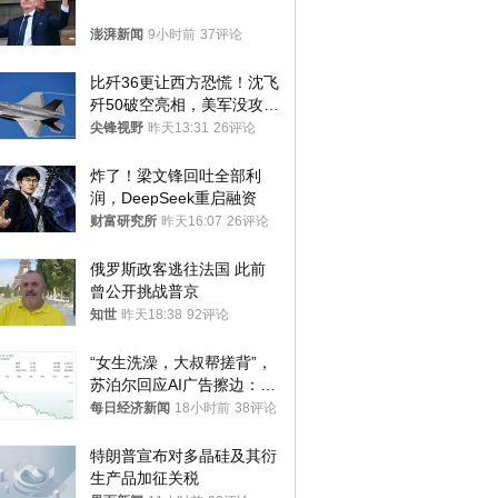
澎湃新闻
9小时前
37评论
比歼36更让西方恐慌！沈飞
歼50破空亮相，美军没攻克
的技术被拿下
尖锋视野
昨天13:31
26评论
炸了！梁文锋回吐全部利
润，DeepSeek重启融资
财富研究所
昨天16:07
26评论
俄罗斯政客逃往法国 此前
曾公开挑战普京
知世
昨天18:38
92评论
“女生洗澡，大叔帮搓背”，
苏泊尔回应AI广告擦边：视
频全下架，已强化内容管理
每日经济新闻
18小时前
38评论
与审核
特朗普宣布对多晶硅及其衍
生产品加征关税