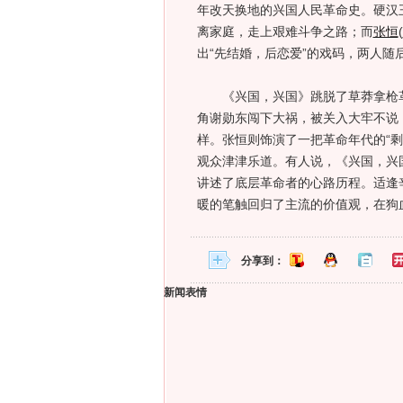
年改天换地的兴国人民革命史。硬汉
离家庭，走上艰难斗争之路；而
张恒
(
出“先结婚，后恋爱”的戏码，两人随
《兴国，兴国》跳脱了草莽拿枪革
角谢勋东闯下大祸，被关入大牢不说
样。张恒则饰演了一把革命年代的“
观众津津乐道。有人说，《兴国，兴
讲述了底层革命者的心路历程。适逢辛
暖的笔触回归了主流的价值观，在狗
分享到：
新闻表情