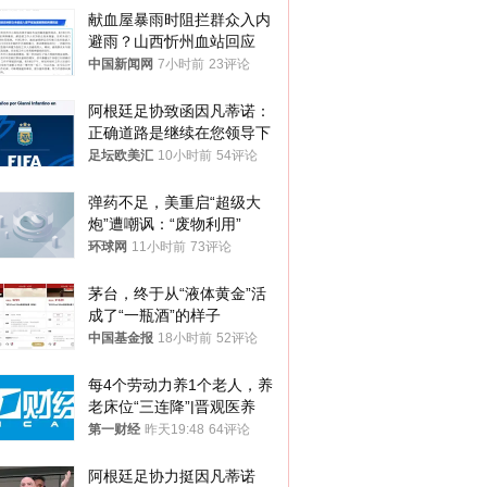
献血屋暴雨时阻拦群众入内
避雨？山西忻州血站回应
中国新闻网
7小时前
23评论
阿根廷足协致函因凡蒂诺：
正确道路是继续在您领导下
足坛欧美汇
10小时前
54评论
弹药不足，美重启“超级大
炮”遭嘲讽：“废物利用”
环球网
11小时前
73评论
茅台，终于从“液体黄金”活
成了“一瓶酒”的样子
中国基金报
18小时前
52评论
每4个劳动力养1个老人，养
老床位“三连降”|晋观医养
第一财经
昨天19:48
64评论
阿根廷足协力挺因凡蒂诺