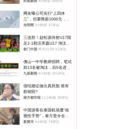
帖吐槽后酒店退还一半的
封面新闻
8小时前
58评论
钱，当地市监局回应
网友曝公司实行“上四休
三”，但要降薪1000元，不
接受只能辞职
光明网
3小时前
47评论
三连胜！赵松源传射U17国
足2-1勒沃库森U17 淘汰赛
将战河床
射门中国
昨天21:50
51评论
佛山一中学教师招聘，笔试
前13名被淘汰，后5名进体
检，被疑萝卜岗，官方通
九派新闻
4小时前
261评论
报：已叫停
假结婚证做出真胚胎 谁有
权销毁?
南方都市报
11小时前
36评论
中国游客在泰国机场遭“歧
视性手势”，泰方责令全面
调查，对责任人采取最严厉
新黄河
9小时前
74评论
处分