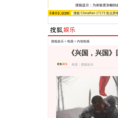
搜狐提示：为体验更加畅快
搜狐
ChinaRen
17173
焦点房
搜狐娱乐
>
电视
>
内地电视
《兴国，兴国》
来源：
搜狐娱乐