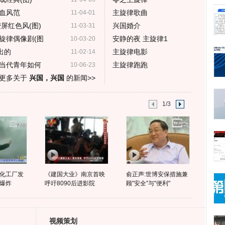
血风范
主旋律歌曲
11-04-01
屏红色风(图)
兴国婚介
11-03-31
旋律偶像剧(图
安静的夜 主旋律1
10-03-20
出的
主旋律电影
11-02-14
谈当代青年如何
主旋律跑跑
10-06-23
更多关于
兴国，兴国
的新闻>>
1/3
化工厂发
《建国大业》南京首映
俞正声:世博安保措施兼
爆炸
呼吁8090后进影院
顾"安全"与"便利"
视频策划