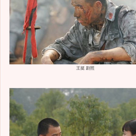
王挺 剧照