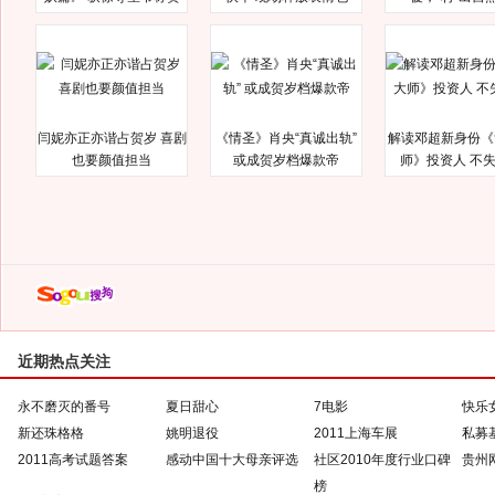
闫妮亦正亦谐占贺岁 喜剧
《情圣》肖央“真诚出轨”
解读邓超新身份《
也要颜值担当
或成贺岁档爆款帝
师》投资人 不
近期热点关注
永不磨灭的番号
夏日甜心
7电影
快乐
新还珠格格
姚明退役
2011上海车展
私募
2011高考试题答案
感动中国十大母亲评选
社区2010年度行业口碑
贵州
榜