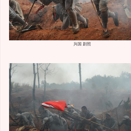
兴国 剧照