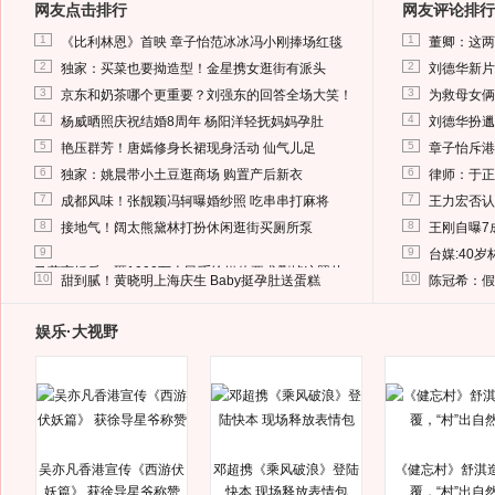
网友点击排行
网友评论排行
1
1
《比利林恩》首映 章子怡范冰冰冯小刚捧场红毯
董卿：这两
2
2
独家：买菜也要拗造型！金星携女逛街有派头
刘德华新片
3
3
京东和奶茶哪个更重要？刘强东的回答全场大笑！
为救母女俩
4
4
杨威晒照庆祝结婚8周年 杨阳洋轻抚妈妈孕肚
刘德华扮邋
5
5
艳压群芳！唐嫣修身长裙现身活动 仙气儿足
章子怡斥港
6
6
独家：姚晨带小土豆逛商场 购置产后新衣
律师：于正
7
7
成都风味！张靓颖冯轲曝婚纱照 吃串串打麻将
王力宏否认
8
8
接地气！阔太熊黛林打扮休闲逛街买厕所泵
王刚自曝7
9
9
台媒:40
马蓉离婚后，砸1000万人民币给媒体要求删掉这照片
10
10
甜到腻！黄晓明上海庆生 Baby挺孕肚送蛋糕
陈冠希：假
娱乐·大视野
吴亦凡香港宣传《西游伏
邓超携《乘风破浪》登陆
《健忘村》舒淇
妖篇》 获徐导星爷称赞
快本 现场释放表情包
覆，“村”出自