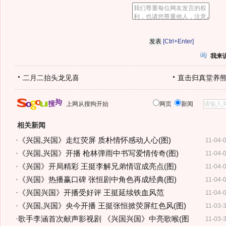
[Ctrl+Enter]
我来
二月二抬头龙见喜
直击归真堂养
上网从搜狗开始
网页
新闻
相关新闻
·
《兴国,兴国》走红荧屏 质朴情怀感动人心(图)
11-04-
·
《兴国,兴国》开播 枪林弹雨中书写爱情传奇(图)
11-04-
·
《兴国》开局精彩 王挺李解兄弟情谊成亮点(图)
11-04-
·
《兴国》热播赢口碑 张恒剧中角色再成经典(图)
11-04-
·
《兴国兴国》开播受好评 王挺延续铁血风范
11-04-
·
《兴国,兴国》央今开播 王挺张恒掀荧屏红色风(图)
11-03-
·
歌手李涵首次献声影视剧 《兴国兴国》中亮歌喉(图
11-03-