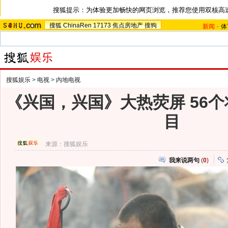
搜狐提示：为体验更加畅快的网页浏览，推荐您使用双核高
搜狐
ChinaRen
17173
焦点房地产
搜狗
新闻
-
体
搜狐娱乐
>
电视
>
内地电视
《兴国，兴国》大热荧屏 56
目
来源：
搜狐娱乐
我来说两句
(
0
)