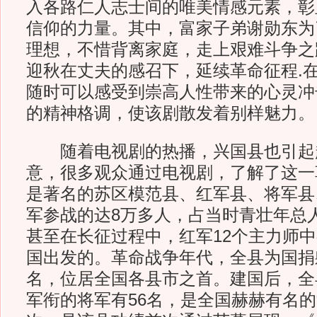
入各路仁人志士间的唯美情感元素，彰
信仰的力量。其中，富家子弟谢勋东为
理想，不惜背离家庭，走上艰难斗争之
迎秋在丈夫的感召下，延续革命征程.
随时可以感受到崇高人性带来的心灵冲
的精神格调，使该剧散发着别样魅力。
随着电视剧的热播，兴国县也引起
意，很多观众通过电视剧，了解了这一
是著名的苏区模范县、红军县、将军县
军参战的达8万多人，占当时青壮年总人
甚至在长征过程中，红军12个主力师中
国出发的。革命战争年代，全县为国捐
名，位居全国各县市之首。建国后，全
军衔的将军有56名，是全国赫赫有名的