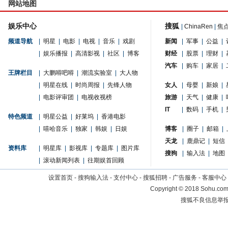
网站地图
娱乐中心
搜狐
|
ChinaRen
|
焦
频道导航
|
明星
|
电影
|
电视
|
音乐
|
戏剧
新闻
|
军事
|
公益
|
|
娱乐播报
|
高清影视
|
社区
|
博客
财经
|
股票
|
理财
|
汽车
|
购车
|
家居
|
王牌栏目
|
大鹏嘚吧嘚
|
潮流实验室
|
大人物
|
明星在线
|
时尚周报
|
先锋人物
女人
|
母婴
|
新娘
|
|
电影评审团
|
电视收视榜
旅游
|
天气
|
健康
|
IT
|
数码
|
手机
|
特色频道
|
明星公益
|
好莱坞
|
香港电影
|
嘻哈音乐
|
独家
|
韩娱
|
日娱
博客
|
圈子
|
邮箱
|
天龙
|
鹿鼎记
|
短信
资料库
|
明星库
|
影视库
|
专题库
|
图片库
搜狗
|
输入法
|
地图
|
滚动新闻列表
|
往期娱首回顾
设置首页
-
搜狗输入法
-
支付中心
-
搜狐招聘
-
广告服务
-
客服中心
Copyright
©
2018 Sohu.com 
搜狐不良信息举