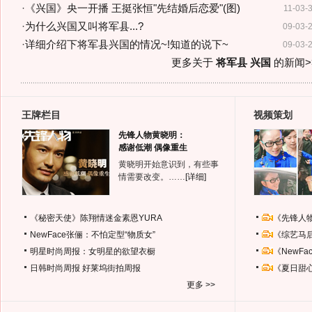
·
《兴国》央一开播 王挺张恒"先结婚后恋爱"(图)
11-03-
·
为什么兴国又叫将军县...?
09-03-
·
详细介绍下将军县兴国的情况~!知道的说下~
09-03-
更多关于
将军县 兴国
的新闻>
王牌栏目
视频策划
先锋人物黄晓明：
感谢低潮 偶像重生
黄晓明开始意识到，有些事
情需要改变。……
[详细]
《秘密天使》陈翔情迷金素恩YURA
《先锋人
NewFace张俪：不怕定型“物质女”
《综艺马
明星时尚周报：女明星的欲望衣橱
《NewF
日韩时尚周报
好莱坞街拍周报
《夏日甜
更多 >>