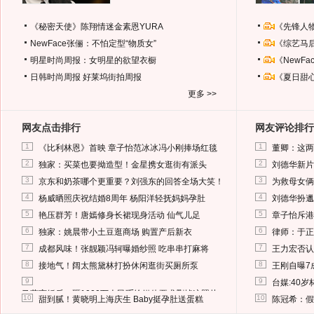
《秘密天使》陈翔情迷金素恩YURA
《先锋人
NewFace张俪：不怕定型“物质女”
《综艺马
明星时尚周报：女明星的欲望衣橱
《NewF
日韩时尚周报
好莱坞街拍周报
《夏日甜
更多 >>
网友点击排行
网友评论排行
1
1
《比利林恩》首映 章子怡范冰冰冯小刚捧场红毯
董卿：这两
2
2
独家：买菜也要拗造型！金星携女逛街有派头
刘德华新片
3
3
京东和奶茶哪个更重要？刘强东的回答全场大笑！
为救母女俩
4
4
杨威晒照庆祝结婚8周年 杨阳洋轻抚妈妈孕肚
刘德华扮邋
5
5
艳压群芳！唐嫣修身长裙现身活动 仙气儿足
章子怡斥港
6
6
独家：姚晨带小土豆逛商场 购置产后新衣
律师：于正
7
7
成都风味！张靓颖冯轲曝婚纱照 吃串串打麻将
王力宏否认
8
8
接地气！阔太熊黛林打扮休闲逛街买厕所泵
王刚自曝7
9
9
台媒:40
马蓉离婚后，砸1000万人民币给媒体要求删掉这照片
10
10
甜到腻！黄晓明上海庆生 Baby挺孕肚送蛋糕
陈冠希：假