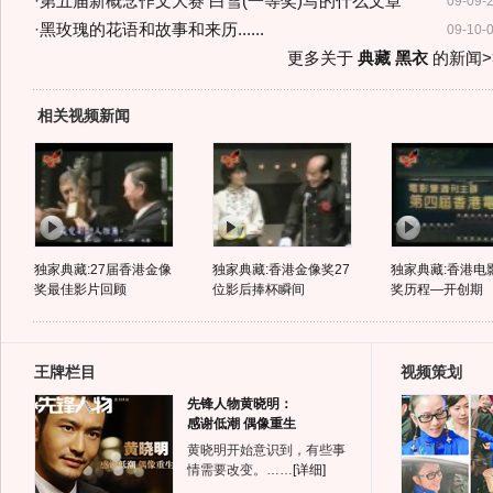
·
第五届新概念作文大赛 白雪(一等奖)写的什么文章
09-09-
·
黑玫瑰的花语和故事和来历......
09-10-
更多关于
典藏 黑衣
的新闻>
相关视频新闻
独家典藏:27届香港金像
独家典藏:香港金像奖27
独家典藏:香港电
奖最佳影片回顾
位影后捧杯瞬间
奖历程—开创期
王牌栏目
视频策划
先锋人物黄晓明：
感谢低潮 偶像重生
黄晓明开始意识到，有些事
情需要改变。……
[详细]