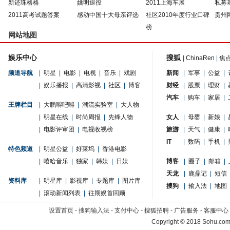
新还珠格格
姚明退役
2011上海车展
私募
2011高考试题答案
感动中国十大母亲评选
社区2010年度行业口碑
贵州
榜
网站地图
娱乐中心
搜狐
|
ChinaRen
|
焦
频道导航
|
明星
|
电影
|
电视
|
音乐
|
戏剧
新闻
|
军事
|
公益
|
|
娱乐播报
|
高清影视
|
社区
|
博客
财经
|
股票
|
理财
|
汽车
|
购车
|
家居
|
王牌栏目
|
大鹏嘚吧嘚
|
潮流实验室
|
大人物
|
明星在线
|
时尚周报
|
先锋人物
女人
|
母婴
|
新娘
|
|
电影评审团
|
电视收视榜
旅游
|
天气
|
健康
|
IT
|
数码
|
手机
|
特色频道
|
明星公益
|
好莱坞
|
香港电影
|
嘻哈音乐
|
独家
|
韩娱
|
日娱
博客
|
圈子
|
邮箱
|
天龙
|
鹿鼎记
|
短信
资料库
|
明星库
|
影视库
|
专题库
|
图片库
搜狗
|
输入法
|
地图
|
滚动新闻列表
|
往期娱首回顾
设置首页
-
搜狗输入法
-
支付中心
-
搜狐招聘
-
广告服务
-
客服中心
Copyright
©
2018 Sohu.com 