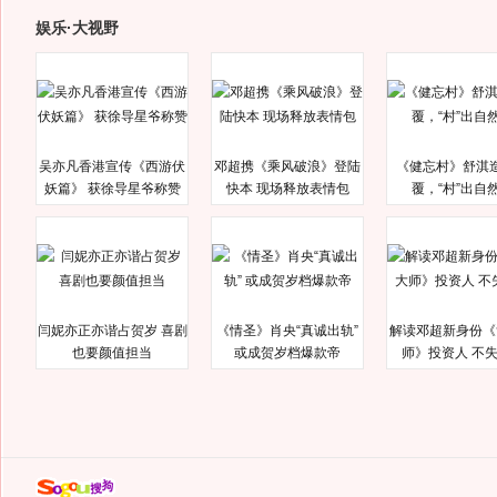
娱乐·大视野
吴亦凡香港宣传《西游伏
邓超携《乘风破浪》登陆
《健忘村》舒淇
妖篇》 获徐导星爷称赞
快本 现场释放表情包
覆，“村”出自
闫妮亦正亦谐占贺岁 喜剧
《情圣》肖央“真诚出轨”
解读邓超新身份《
也要颜值担当
或成贺岁档爆款帝
师》投资人 不