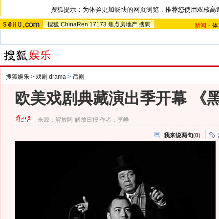
搜狐提示：为体验更加畅快的网页浏览，推荐您使用双核高
搜狐
ChinaRen
17173
焦点房地产
搜狗
新闻
-
体
搜狐娱乐
>
戏剧 drama
>
话剧
欧美戏剧典藏演出季开幕 《
来源：
解放网-解放日报
作者：李峥
我来说两句
(
0
)