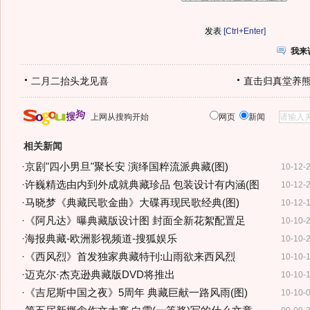
[Ctrl+Enter]
我来
二月二抬头龙见喜
直击归真堂养
上网从搜狗开始
网页
新闻
相关新闻
·
京剧"四小男旦"聚长安 演绎国粹流派典藏(图)
10-12-
·
许巍精选由内到外成就典藏珍品 包装设计有内涵(图
10-12-
·
马晓梦《典藏民歌金曲》大碟再现民歌经典(图)
10-12-
·
《阿凡达》曝典藏版设计图 封面全新花絮配置足
10-10-
·
海报典藏-欧洲影视频道-搜狐娱乐
10-10-
·
《西风烈》首发独家典藏特刊:山雨欲来西风烈
10-10-
·
迈克尔·杰克逊典藏版DVD将推出
10-10-
·
《吉尼斯中国之夜》5周年 典藏巨献一路风雨(图)
10-10-