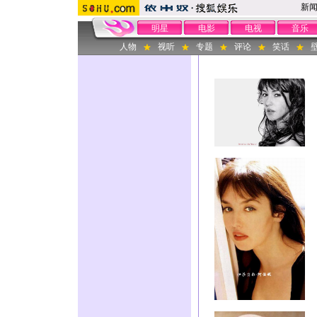
新
明星
电影
电视
音乐
人物
视听
专题
评论
笑话