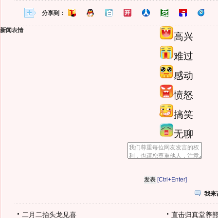
分享到：
新闻表情
高兴
难过
感动
愤怒
搞笑
无聊
[Ctrl+Enter]
我来
二月二抬头龙见喜
直击归真堂养