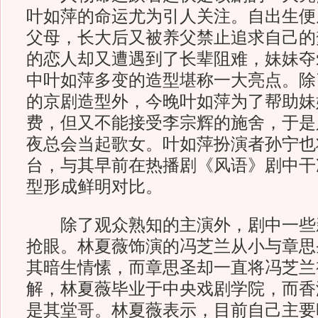
叶如萍的命运尤为引人关注。自出生便
父母，长大后又被养父禁止追求自己的
的恋人却又遭遇到了长辈阻难，妹妹夺
中叶如萍多变的造型堪称一大亮点。除
的京剧造型外，今晚叶如萍为了帮助妹
费，但又不能接受李宗辉的施舍，于是
夜总会当起歌女。叶如萍扮演者孙宁也
台，与其早前在热播剧《风语》剧中干
型形成鲜明对比。
除了观众熟知的主演外，剧中一些
抢眼。林夏薇饰演的冯芝兰从小与章思
其暗生情愫，而章思圣却一直将冯芝兰
解，林夏薇毕业于中央戏剧学院，而香
是其堂哥。林夏薇表示，目前自己主要