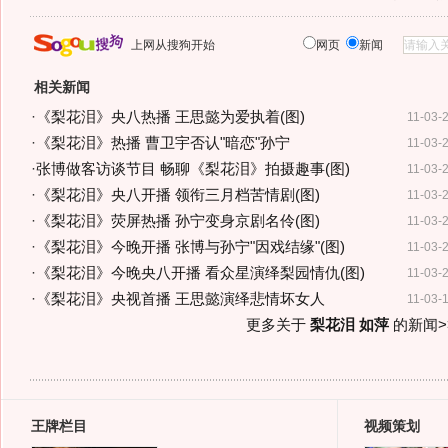
上网从搜狗开始
网页
新闻
相关新闻
·
《梨花泪》央八热播 王思懿为爱执着(图)
11-03-
·
《梨花泪》热播 曹卫宇否认"暗恋"孙宁
11-03-
·
张博做客访谈节目 畅聊《梨花泪》拍摄趣事(图)
11-03-
·
《梨花泪》央八开播 领衔三月档苦情剧(图)
11-03-
·
《梨花泪》荧屏热播 孙宁变身京剧名伶(图)
11-03-
·
《梨花泪》今晚开播 张博与孙宁"因戏结缘"(图)
11-03-
·
《梨花泪》今晚央八开播 看众星演绎梨园情仇(图)
11-03-
·
《梨花泪》央视首播 王思懿演绎悲情坏女人
11-03-
更多关于
梨花泪 如萍
的新闻>
王牌栏目
视频策划