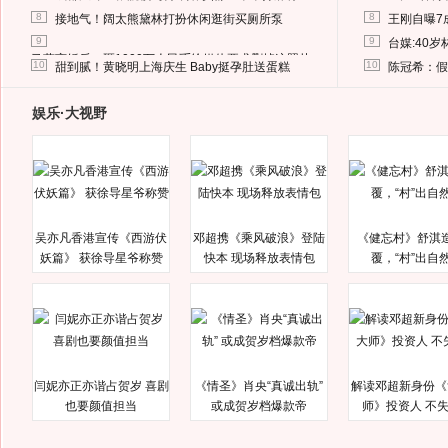
8
8
接地气！阔太熊黛林打扮休闲逛街买厕所泵
王刚自曝7
9
9
台媒:40
马蓉离婚后，砸1000万人民币给媒体要求删掉这照片
10
10
甜到腻！黄晓明上海庆生 Baby挺孕肚送蛋糕
陈冠希：假
娱乐·大视野
吴亦凡香港宣传《西游伏
邓超携《乘风破浪》登陆
《健忘村》舒淇
妖篇》 获徐导星爷称赞
快本 现场释放表情包
覆，“村”出自
闫妮亦正亦谐占贺岁 喜剧
《情圣》肖央“真诚出轨”
解读邓超新身份《
也要颜值担当
或成贺岁档爆款帝
师》投资人 不