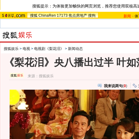
搜狐提示：为体验更加畅快的网页浏览，推荐您使用双核高
搜狐
ChinaRen
17173
焦点房地产
搜狗
新闻
-
体
搜狐娱乐
>
电视
>
电视剧《梨花泪》
>
新闻动态
《梨花泪》央八播出过半 叶如
来源：
搜狐娱乐
我来说两句
(
0
)