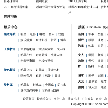
新还珠格格
姚明退役
2011上海车展
私募
2011高考试题答案
感动中国十大母亲评选
社区2010年度行业口碑
贵州
榜
网站地图
娱乐中心
搜狐
|
ChinaRen
|
焦
频道导航
|
明星
|
电影
|
电视
|
音乐
|
戏剧
新闻
|
军事
|
公益
|
|
娱乐播报
|
高清影视
|
社区
|
博客
财经
|
股票
|
理财
|
汽车
|
购车
|
家居
|
王牌栏目
|
大鹏嘚吧嘚
|
潮流实验室
|
大人物
|
明星在线
|
时尚周报
|
先锋人物
女人
|
母婴
|
新娘
|
|
电影评审团
|
电视收视榜
旅游
|
天气
|
健康
|
IT
|
数码
|
手机
|
特色频道
|
明星公益
|
好莱坞
|
香港电影
|
嘻哈音乐
|
独家
|
韩娱
|
日娱
博客
|
圈子
|
邮箱
|
天龙
|
鹿鼎记
|
短信
资料库
|
明星库
|
影视库
|
专题库
|
图片库
搜狗
|
输入法
|
地图
|
滚动新闻列表
|
往期娱首回顾
设置首页
-
搜狗输入法
-
支付中心
-
搜狐招聘
-
广告服务
-
客服中心
Copyright
©
2018 Sohu.com 