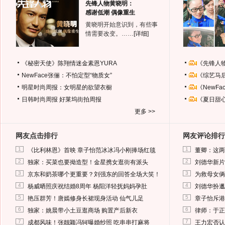
先锋人物黄晓明：
感谢低潮 偶像重生
黄晓明开始意识到，有些事
情需要改变。……
[详细]
《秘密天使》陈翔情迷金素恩YURA
《先锋人
NewFace张俪：不怕定型“物质女”
《综艺马
明星时尚周报：女明星的欲望衣橱
《NewF
日韩时尚周报
好莱坞街拍周报
《夏日甜
更多 >>
网友点击排行
网友评论排行
1
1
《比利林恩》首映 章子怡范冰冰冯小刚捧场红毯
董卿：这两
2
2
独家：买菜也要拗造型！金星携女逛街有派头
刘德华新片
3
3
京东和奶茶哪个更重要？刘强东的回答全场大笑！
为救母女俩
4
4
杨威晒照庆祝结婚8周年 杨阳洋轻抚妈妈孕肚
刘德华扮邋
5
5
艳压群芳！唐嫣修身长裙现身活动 仙气儿足
章子怡斥港
6
6
独家：姚晨带小土豆逛商场 购置产后新衣
律师：于正
7
7
成都风味！张靓颖冯轲曝婚纱照 吃串串打麻将
王力宏否认