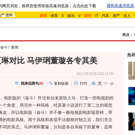
搜狗高速浏览器
的网页浏览，推荐您使用双核高速浏览器，点击此处下载
地产
搜狗
新闻
-
体育
-
S
-
娱乐
-
V
-
财经
-
IT
-
汽车
-
房产
-
女人
-
热点：
《奋斗》新闻
热
琳对比 马伊琍董璇各专其美
2011年03月23日14:05
大
中
我来说两句
(
0
)
复制链接
打印
小
，电影版的《奋斗》并没有拉来原班人马，打造一部电视剧的
一个角度，用另外一种风格，对原著小说进行了第二次的视觉
换血，所以电影版《奋斗》并不像一般电视剧电影版那样，带
净的电影风格。两个风格和表现手法都相对独立后，我们关注
不同的美态。马伊琍和董璇，分别是各自风格下的夏琳，是两