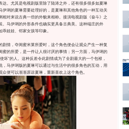
表达。尤其是电视剧版里除了陆涛之外，还有很多很多如夏琳
马伊琍的夏琳需要处理好的，是夏琳和其他角色的一种互动关
琍相对来说古典一些的外貌来相称。接演电视剧版《奋斗》之
装。马伊琍的外形条件也确实更具备古典美。这种端庄的外
如乖娃娃、邻家女孩等印象。
剧情，夺闺蜜米莱所爱时，这个角色便会让观众产生一种复
闺蜜的所爱，是一件让人很讨厌的事情；另一方面，马伊琍的
“使坏”的人。这种反差令此剧情成为了全剧最大的一个包袱，
说，马伊琍版的夏琳可以通过与生活中的很多角色的互动，用
观众便可以渐渐原谅夏琳，重新喜欢上这个角色。