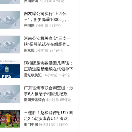
不够准确，待修改后印发
界面新闻
7小时前
37评论
网友曝公司实行“上四休
三”，但要降薪1000元，不
接受只能辞职
光明网
7小时前
67评论
河南公安机关查实“三支一
扶”招募笔试存在组织作弊
犯罪行为
新京报
6小时前
274评论
阿根廷足协致函因凡蒂诺：
正确道路是继续在您领导下
足坛欧美汇
14小时前
56评论
广东雷州市联合调查组：涉
事6人被给予相应党纪政务
处分和组织处理
新闻资讯综合
4小时前
85评论
三连胜！赵松源传射U17国
足2-1勒沃库森U17 淘汰赛
将战河床
射门中国
昨天21:50
53评论