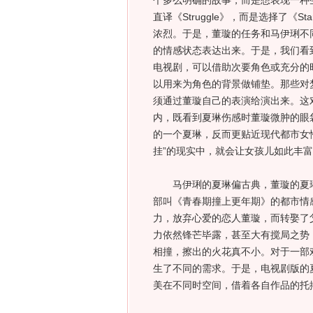
个多么明确的故事，而是想表现一种
直译《Struggle》，而是选择了《S
浓烈。于是，董璇的任务和马伊琍不
的情感状态表达出来。于是，我们看
电视剧，可以借助次要角色或充分的
以用来为角色的背景做铺垫。那些对
须通过董璇自己的表演给演出来。这
内，既看到夏琳伤感时董璇微肿的眼
的一个夏琳，反而更贴近现代都市女
挂”的现实中，就会让女孩儿如此丰富
马伊琍的夏琳偏古典，董璇的夏琳
部叫《青春期撞上更年期》的都市情
力，放弃心爱的恋人董璇，而转娶了
力依然锋芒毕露，甚至大有搅局之势
相撞，擦出的火花真不小。对于一部
生了不同的需求。于是，电视剧版的
美在不同时空间，借着各自作品的托