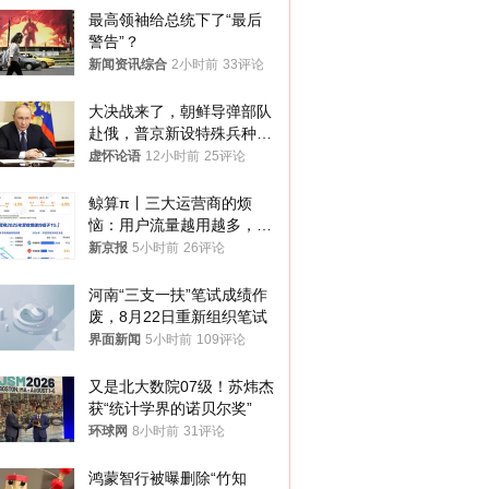
最高领袖给总统下了“最后
警告”？
新闻资讯综合
2小时前
33评论
大决战来了，朝鲜导弹部队
赴俄，普京新设特殊兵种，
76岁老将扛旗
虚怀论语
12小时前
25评论
鲸算π丨三大运营商的烦
恼：用户流量越用越多，收
入却越来越少
新京报
5小时前
26评论
河南“三支一扶”笔试成绩作
废，8月22日重新组织笔试
界面新闻
5小时前
109评论
又是北大数院07级！苏炜杰
获“统计学界的诺贝尔奖”
环球网
8小时前
31评论
鸿蒙智行被曝删除“竹知