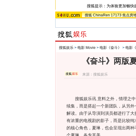
搜狐提示：为体验更加畅快
搜狐
ChinaRen
17173
焦点房
搜狐娱乐
>
电影 Movie
>
电影《奋斗》
>
电影
《奋斗》两版夏
来源：
搜狐娱乐
搜狐娱乐讯 意料之外，情理之中
续集，而是搭起一个新团队，从另外
解读。由于从导演到演员都进行了大
有浓重的电视剧的影子，而是比较纯
的核心角色，夏琳，也会呈现出两种
个夏琳，各专其美。