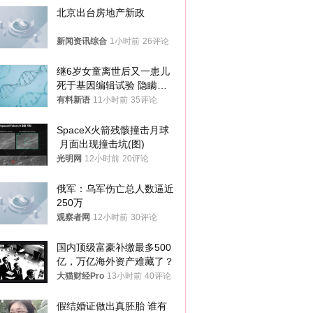
北京出台房地产新政
新闻资讯综合
1小时前
26评论
继6岁女童离世后又一患儿
死于基因编辑试验 隐瞒一
年才对外披露
有料新语
11小时前
35评论
SpaceX火箭残骸撞击月球
 月面出现撞击坑(图)
光明网
12小时前
20评论
俄军：乌军伤亡总人数逼近
250万
观察者网
12小时前
30评论
国内顶级富豪补缴最多500
亿，万亿海外资产难藏了？
大猫财经Pro
13小时前
40评论
假结婚证做出真胚胎 谁有