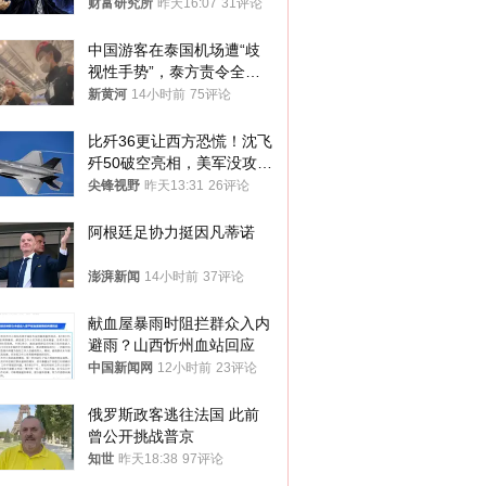
财富研究所
昨天16:07
31评论
中国游客在泰国机场遭“歧
视性手势”，泰方责令全面
调查，对责任人采取最严厉
新黄河
14小时前
75评论
处分
比歼36更让西方恐慌！沈飞
歼50破空亮相，美军没攻克
的技术被拿下
尖锋视野
昨天13:31
26评论
阿根廷足协力挺因凡蒂诺
澎湃新闻
14小时前
37评论
献血屋暴雨时阻拦群众入内
避雨？山西忻州血站回应
中国新闻网
12小时前
23评论
俄罗斯政客逃往法国 此前
曾公开挑战普京
知世
昨天18:38
97评论