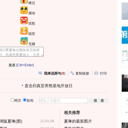
难过
感动
愤怒
搞笑
无聊
[Ctrl+Enter]
我来说两句
(
0
)
复制链接
打印
直击归真堂养熊基地开放日
网页
新闻
相关推荐
琍版夏琳(图)
夏琳的最新图片
11-01-06