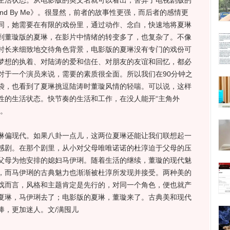
生活状态。从电影版的英文名就可以看出，舍弃了电视剧版的
tand By Me》。很显然，前者的故事性更强，而后者的感情更
同，她需要在有限的戏份里，通过动作、念白，快速地将夏琳
到董璇版的夏琳，在影片中情绪的转变多了，也复杂了。不像
时长来细致地交待角色背景，电影版的夏琳没有专门的戏份可
梦想的执着、对陆涛的爱和信任、对朋友的友谊和回忆，都必
对于一个演员来说，需要的素质很全面。所以我们在90分钟之
袋，也看到了夏琳挑逗陆涛时董璇风情的轻喘。可以说，这样
性的生活状态。快节奏的生活和工作，在没人能开“主角外
。
偏现代。如果八卦一点儿，这两位夏琳还能让我们联想起一
感剧。在那个剧里，从小对父母唯唯诺诺的杜淳迫于父母的压
父母为他安排的媳妇马伊琍。随着生活的继续，董璇的现代魅
，而马伊琍的古典魅力也渐渐被杜淳所发现并接受。两种美的
戏而言，风格和主题肯定是先行的，对同一个角色，便也就产
夏琳，马伊琍去了；电影版的夏琳，董璇来了。古典美和现代
捧，更加迷人。文/满囤儿