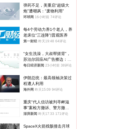
弹药不足，美重启“超级大
炮”遭嘲讽：“废物利用”
环球网
16小时前
74评论
每4个劳动力养1个老人，养
老床位“三连降”|晋观医养
第一财经
昨天19:48
64评论
“女生洗澡，大叔帮搓背”，
苏泊尔回应AI广告擦边：视
频全下架，已强化内容管理
每日经济新闻
23小时前
38评论
与审核
伊朗总统：最高领袖决策过
程遭人利用
海外网
昨天15:09
94评论
重庆“代人信访被判寻衅滋
事”案检方撤诉、警方撤
案，两被告人获国赔
澎湃新闻
昨天17:33
171评论
SpaceX火箭残骸撞击月球