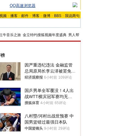
QQ高速浏览器
视频
-
播客
-
邮件
-
博客
-
微博
-
BBS
-
我说两句
红牛音乐之旅
金立特约搜狐视频年度盛典
男人帮
评榜
因严重违纪违法 金融监管
总局原局长李云泽被罢免全
国人大代表
经济观察报
6小时前
109评论
国乒男单全军覆没！4人出
战WTT横滨冠军赛均无缘
八强
搜狐体育
4小时前
65评论
八村塁/河村出战世预赛 中
国男篮错过最强日本队
中国篮镜头
9小时前
29评论