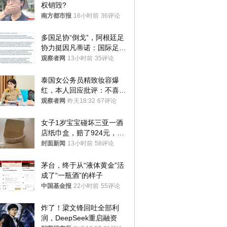
权销毁?
南方都市报
16小时前
36评论
多国足协“倒戈”，阿根廷足
协力挺因凡蒂诺：国际足联
今后应继续在其领导下前行
观察者网
13小时前
35评论
泰国女公务员精致妆容爆
红，本人回应批评：不喜欢
就别看
观察者网
昨天18:32
67评论
女子1岁宝宝碰坏三亚一酒
店纸巾盒，赔了924元，发
帖吐槽后酒店退还一半的
封面新闻
13小时前
58评论
钱，当地市监局回应
茅台，终于从“液体黄金”活
成了“一瓶酒”的样子
中国基金报
22小时前
55评论
炸了！梁文锋回吐全部利
润，DeepSeek重启融资