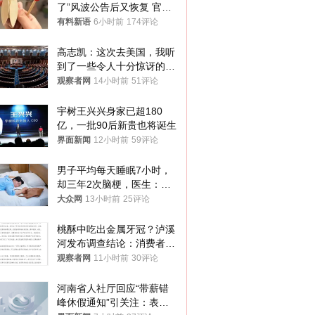
了”风波公告后又恢复 官媒
曾力挺：劝华为要大度的，
有料新语
6小时前
174评论
你们适不适合？
高志凯：这次去美国，我听
到了一些令人十分惊讶的消
息
观察者网
14小时前
51评论
宇树王兴兴身家已超180
亿，一批90后新贵也将诞生
界面新闻
12小时前
59评论
男子平均每天睡眠7小时，
却三年2次脑梗，医生：这
样睡觉更伤身
大众网
13小时前
25评论
桃酥中吃出金属牙冠？泸溪
河发布调查结论：消费者已
澄清，所发视频情况不属实
观察者网
11小时前
30评论
河南省人社厅回应“带薪错
峰休假通知”引关注：表述