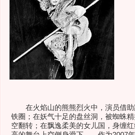
在火焰山的熊熊烈火中，演员借助
铁圈；在妖气十足的盘丝洞，被蜘蛛精
空翻转；在飘逸柔美的女儿国，身缠红
高的舞台上空侧身滑下……作为2007年