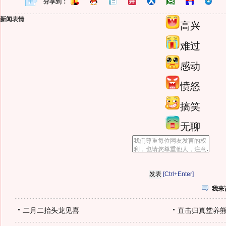
分享到：
新闻表情
高兴
难过
感动
愤怒
搞笑
无聊
[Ctrl+Enter]
我来
二月二抬头龙见喜
直击归真堂养