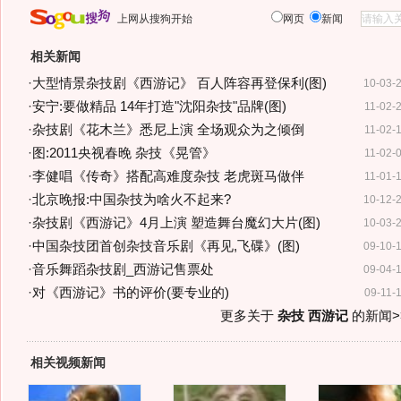
上网从搜狗开始
网页
新闻
相关新闻
·
大型情景杂技剧《西游记》 百人阵容再登保利(图)
10-03-
·
安宁:要做精品 14年打造"沈阳杂技"品牌(图)
11-02-
·
杂技剧《花木兰》悉尼上演 全场观众为之倾倒
11-02-
·
图:2011央视春晚 杂技《晃管》
11-02-
·
李健唱《传奇》搭配高难度杂技 老虎斑马做伴
11-01-
·
北京晚报:中国杂技为啥火不起来?
10-12-
·
杂技剧《西游记》4月上演 塑造舞台魔幻大片(图)
10-03-
·
中国杂技团首创杂技音乐剧《再见,飞碟》(图)
09-10-
·
音乐舞蹈杂技剧_西游记售票处
09-04-
·
对《西游记》书的评价(要专业的)
09-11-
更多关于
杂技 西游记
的新闻>
相关视频新闻