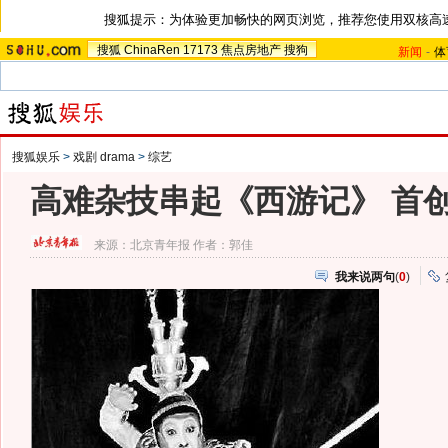
搜狐提示：为体验更加畅快的网页浏览，推荐您使用双核高
搜狐
ChinaRen
17173
焦点房地产
搜狗
新闻
-
体
搜狐娱乐
>
戏剧 drama
>
综艺
高难杂技串起《西游记》 首创
来源：
北京青年报
作者：郭佳
我来说两句
(
0
)