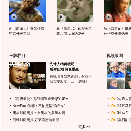
新《西游记》曝光孙悟
新《西游记》花絮曝光
新《西游记》最
空炼丹炉造型
猪八戒片场吃饺子
孙悟空长鹰钩鼻
王牌栏目
视频策划
先锋人物黄晓明：
感谢低潮 偶像重生
黄晓明开始意识到，有些事
情需要改变。……
[详细]
《秘密天使》陈翔情迷金素恩YURA
《先锋人
NewFace张俪：不怕定型“物质女”
《综艺马
明星时尚周报：女明星的欲望衣橱
《NewF
日韩时尚周报
好莱坞街拍周报
《夏日甜
更多 >>