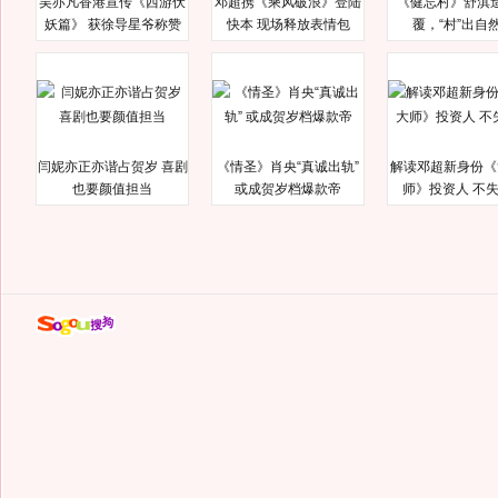
吴亦凡香港宣传《西游伏
邓超携《乘风破浪》登陆
《健忘村》舒淇
妖篇》 获徐导星爷称赞
快本 现场释放表情包
覆，“村”出自
闫妮亦正亦谐占贺岁 喜剧
《情圣》肖央“真诚出轨”
解读邓超新身份《
也要颜值担当
或成贺岁档爆款帝
师》投资人 不