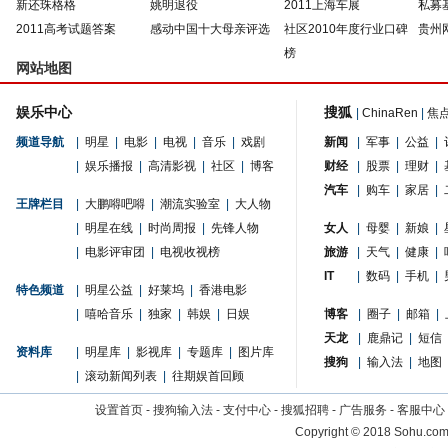
新还珠格格
姚明退役
2011上海车展
私募
2011高考试题答案
感动中国十大母亲评选
社区2010年度行业口碑
贵州
榜
网站地图
娱乐中心
搜狐
|
ChinaRen
|
焦
频道导航
|
明星
|
电影
|
电视
|
音乐
|
戏剧
新闻
|
军事
|
公益
|
|
娱乐播报
|
高清影视
|
社区
|
博客
财经
|
股票
|
理财
|
汽车
|
购车
|
家居
|
王牌栏目
|
大鹏嘚吧嘚
|
潮流实验室
|
大人物
|
明星在线
|
时尚周报
|
先锋人物
女人
|
母婴
|
新娘
|
|
电影评审团
|
电视收视榜
旅游
|
天气
|
健康
|
IT
|
数码
|
手机
|
特色频道
|
明星公益
|
好莱坞
|
香港电影
|
嘻哈音乐
|
独家
|
韩娱
|
日娱
博客
|
圈子
|
邮箱
|
天龙
|
鹿鼎记
|
短信
资料库
|
明星库
|
影视库
|
专题库
|
图片库
搜狗
|
输入法
|
地图
|
滚动新闻列表
|
往期娱首回顾
设置首页
-
搜狗输入法
-
支付中心
-
搜狐招聘
-
广告服务
-
客服中心
Copyright
©
2018 Sohu.com 