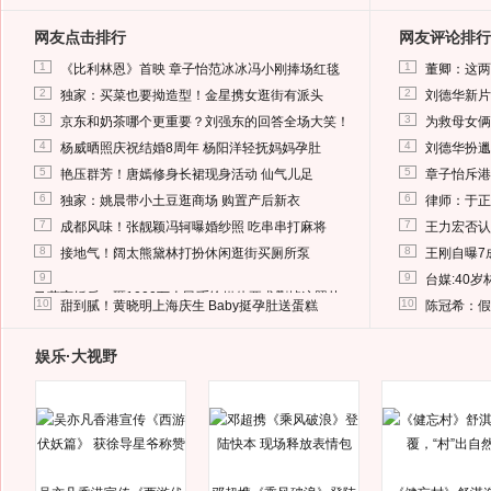
网友点击排行
网友评论排行
1
1
《比利林恩》首映 章子怡范冰冰冯小刚捧场红毯
董卿：这两
2
2
独家：买菜也要拗造型！金星携女逛街有派头
刘德华新片
3
3
京东和奶茶哪个更重要？刘强东的回答全场大笑！
为救母女俩
4
4
杨威晒照庆祝结婚8周年 杨阳洋轻抚妈妈孕肚
刘德华扮邋
5
5
艳压群芳！唐嫣修身长裙现身活动 仙气儿足
章子怡斥港
6
6
独家：姚晨带小土豆逛商场 购置产后新衣
律师：于正
7
7
成都风味！张靓颖冯轲曝婚纱照 吃串串打麻将
王力宏否认
8
8
接地气！阔太熊黛林打扮休闲逛街买厕所泵
王刚自曝7
9
9
台媒:40
马蓉离婚后，砸1000万人民币给媒体要求删掉这照片
10
10
甜到腻！黄晓明上海庆生 Baby挺孕肚送蛋糕
陈冠希：假
娱乐·大视野