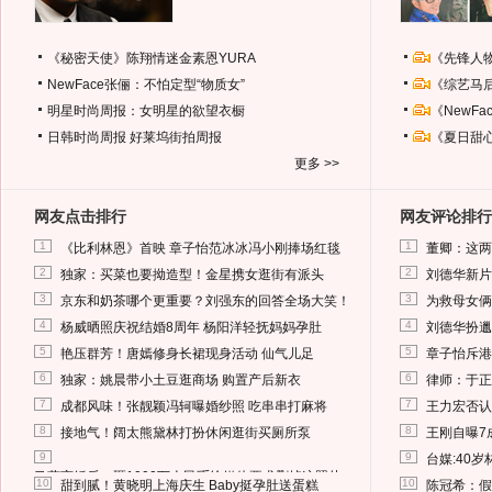
《秘密天使》陈翔情迷金素恩YURA
《先锋人
NewFace张俪：不怕定型“物质女”
《综艺马
明星时尚周报：女明星的欲望衣橱
《NewF
日韩时尚周报
好莱坞街拍周报
《夏日甜
更多 >>
网友点击排行
网友评论排行
1
1
《比利林恩》首映 章子怡范冰冰冯小刚捧场红毯
董卿：这两
2
2
独家：买菜也要拗造型！金星携女逛街有派头
刘德华新片
3
3
京东和奶茶哪个更重要？刘强东的回答全场大笑！
为救母女俩
4
4
杨威晒照庆祝结婚8周年 杨阳洋轻抚妈妈孕肚
刘德华扮邋
5
5
艳压群芳！唐嫣修身长裙现身活动 仙气儿足
章子怡斥港
6
6
独家：姚晨带小土豆逛商场 购置产后新衣
律师：于正
7
7
成都风味！张靓颖冯轲曝婚纱照 吃串串打麻将
王力宏否认
8
8
接地气！阔太熊黛林打扮休闲逛街买厕所泵
王刚自曝7
9
9
台媒:40
马蓉离婚后，砸1000万人民币给媒体要求删掉这照片
10
10
甜到腻！黄晓明上海庆生 Baby挺孕肚送蛋糕
陈冠希：假