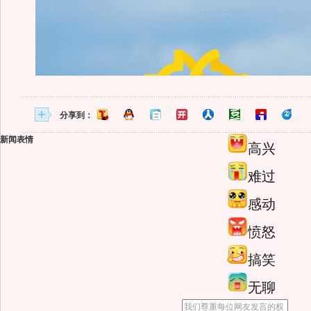
分享到：
新闻表情
高兴
难过
感动
愤怒
搞笑
无聊