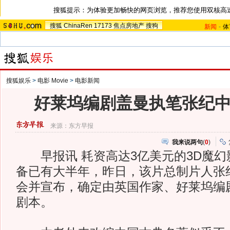
搜狐提示：为体验更加畅快的网页浏览，推荐您使用双核高
搜狐
ChinaRen
17173
焦点房地产
搜狗
新闻
-
体
搜狐娱乐
>
电影 Movie
>
电影新闻
好莱坞编剧盖曼执笔张纪
来源：
东方早报
我来说两句
(
0
)
早报讯 耗资高达3亿美元的3D魔幻
备已有大半年，昨日，该片总制片人张
会并宣布，确定由英国作家、好莱坞编
剧本。