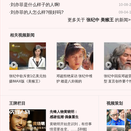
·
刘亦菲是什么样子的人啊!
10-08-
·
刘亦菲的人怎么样?很好吗?
09-04-
更多关于
张纪中 美猴王
的新闻>
相关视频新闻
张纪中欲斥资1亿美元拍
邓超拒绝采访 张纪中维
张纪中回应邓超
摄IMAX版《美猴王》
护:都是八卦闹的
型 直言创作要个
王牌栏目
视频策划
先锋人物黄晓明：
感谢低潮 偶像重生
黄晓明开始意识到，有些事
情需要改变。……
[详细]