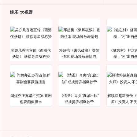
娱乐·大视野
吴亦凡香港宣传《西游伏
邓超携《乘风破浪》登陆
《健忘村》舒淇
妖篇》 获徐导星爷称赞
快本 现场释放表情包
覆，“村”出自
闫妮亦正亦谐占贺岁 喜剧
《情圣》肖央“真诚出轨”
解读邓超新身份《
也要颜值担当
或成贺岁档爆款帝
师》投资人 不