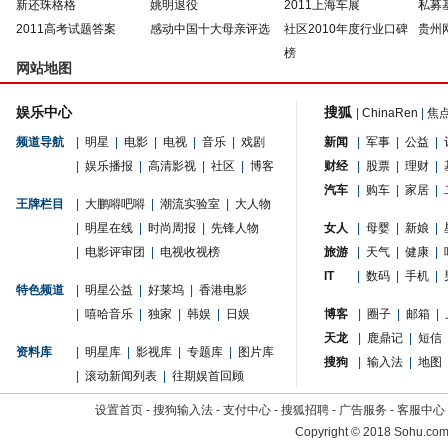
新还珠格格
姚明退役
2011上海车展
私募
2011高考试题答案
感动中国十大母亲评选
社区2010年度行业口碑
贵州
榜
网站地图
娱乐中心
搜狐
|
ChinaRen
|
焦
频道导航
|
明星
|
电影
|
电视
|
音乐
|
戏剧
新闻
|
军事
|
公益
|
|
娱乐播报
|
高清影视
|
社区
|
博客
财经
|
股票
|
理财
|
汽车
|
购车
|
家居
|
王牌栏目
|
大鹏嘚吧嘚
|
潮流实验室
|
大人物
|
明星在线
|
时尚周报
|
先锋人物
女人
|
母婴
|
新娘
|
|
电影评审团
|
电视收视榜
旅游
|
天气
|
健康
|
IT
|
数码
|
手机
|
特色频道
|
明星公益
|
好莱坞
|
香港电影
|
嘻哈音乐
|
独家
|
韩娱
|
日娱
博客
|
圈子
|
邮箱
|
天龙
|
鹿鼎记
|
短信
资料库
|
明星库
|
影视库
|
专题库
|
图片库
搜狗
|
输入法
|
地图
|
滚动新闻列表
|
往期娱首回顾
设置首页
-
搜狗输入法
-
支付中心
-
搜狐招聘
-
广告服务
-
客服中心
Copyright
©
2018 Sohu.com 