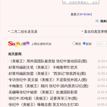
[Ctrl+Enter]
我来
二月二抬头龙见喜
直击归真堂养
上网从搜狗开始
网页
新闻
相关新闻
·
《美猴王》用外国团队被质疑 张纪中激动回应(图)
11-03-
·
好莱坞编剧主笔《美猴王》 卡梅隆帮忙把关
11-03-
·
好莱坞编剧加盟《美猴王》 "西游记"彻底西化(图)
11-03-
·
专访张纪中:英文版《美猴王》不是取悦外国人(图)
11-03-
·
卡梅隆任《美猴王》顾问 张纪中:国内票房12亿(图)
11-03-
·
吴樾曝张纪中秘密 《美猴王》欲邀国际影星
11-01-
·
张纪中:3D电影《美猴王》还要再等三年(图)
10-09-
·
张纪中《美猴王》曝概念图 英文对白主打3D
10-05-