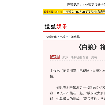
搜狐提示：为体验更加畅快
搜狐
ChinaRen
17173
焦点房
搜狐娱乐
>
电视
>
内地电视
《白狼》将
来源：
法制晚报
作者：周萌
本报讯（记者周萌）电视剧《白狼》本
情。
邵兵在剧中饰演男一号国民党少校谭
命，两人却不能在一起。“以前没太多
戏，也是最大的挑战。”邵兵笑称，从