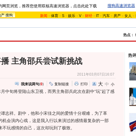
搜狗高速浏览器
的网页浏览，推荐您使用双核高速浏览器，点击此处下载
地产
搜狗
新闻
-
体育
-
S
-
娱乐
-
V
-
财经
-
IT
-
汽车
-
房产
-
女人
-
热点：
热
播 主角邵兵尝试新挑战
2011年03月07日16:07
大
中
我来说两句
(
0
)
复制链接
打印
小
月中旬将登陆山东卫视，而男主角邵兵此次在剧中“玩”起了感
志祥。剧中，他和小宋佳之间的爱情十分艰难，为了革
的机会演内心戏，这是我入行以来演过的感情最复杂的一部
来不玩感情的自己，这次却玩到了极致。