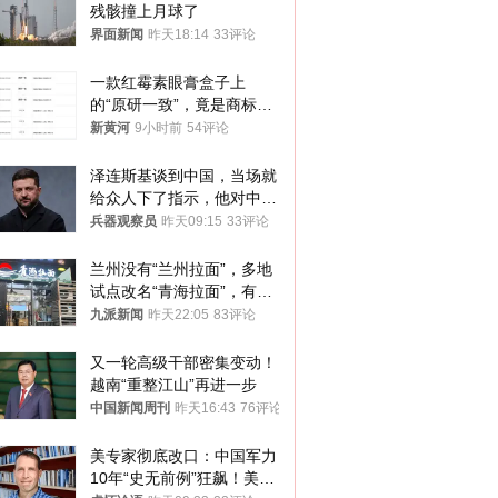
残骸撞上月球了
界面新闻
昨天18:14
33评论
一款红霉素眼膏盒子上
的“原研一致”，竟是商标！
律师：极易误导消费者；网
新黄河
9小时前
54评论
友：药企不应打擦边球
泽连斯基谈到中国，当场就
给众人下了指示，他对中国
和中乌关系，显然又有了新
兵器观察员
昨天09:15
33评论
的想法
兰州没有“兰州拉面”，多地
试点改名“青海拉面”，有商
家改名已两年
九派新闻
昨天22:05
83评论
又一轮高级干部密集变动！
越南“重整江山”再进一步
中国新闻周刊
昨天16:43
76评论
美专家彻底改口：中国军力
10年“史无前例”狂飙！美军