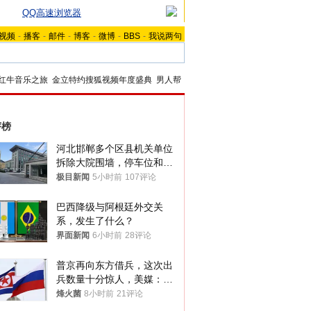
QQ高速浏览器
视频
-
播客
-
邮件
-
博客
-
微博
-
BBS
-
我说两句
红牛音乐之旅
金立特约搜狐视频年度盛典
男人帮
评榜
河北邯郸多个区县机关单位
拆除大院围墙，停车位和厕
所免费开放，当地多部门回
极目新闻
5小时前
107评论
应
巴西降级与阿根廷外交关
系，发生了什么？
界面新闻
6小时前
28评论
普京再向东方借兵，这次出
兵数量十分惊人，美媒：俄
朝要动真格？
烽火菌
8小时前
21评论