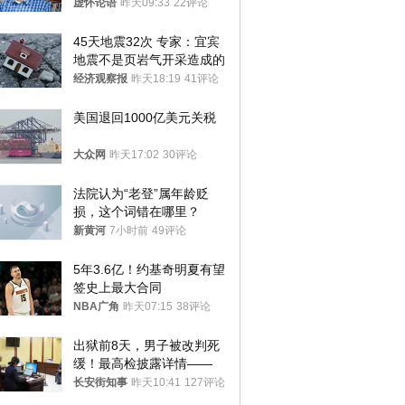
真慌了
虚怀论语
昨天09:33
22评论
45天地震32次 专家：宜宾
地震不是页岩气开采造成的
经济观察报
昨天18:19
41评论
美国退回1000亿美元关税
大众网
昨天17:02
30评论
法院认为“老登”属年龄贬
损，这个词错在哪里？
新黄河
7小时前
49评论
5年3.6亿！约基奇明夏有望
签史上最大合同
NBA广角
昨天07:15
38评论
出狱前8天，男子被改判死
缓！最高检披露详情——
长安街知事
昨天10:41
127评论