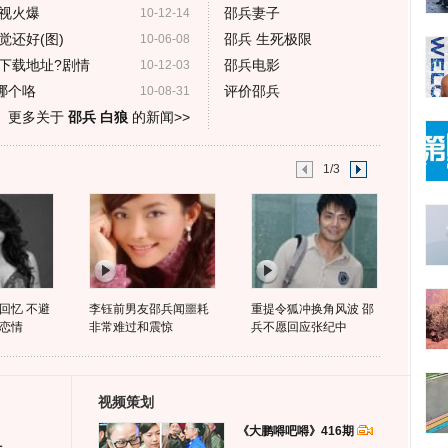
视火爆
邵兵妻子
10-12-14
还好(图)
邵兵 生死极限
10-06-08
下载地址?剧情
邵兵电影
10-12-03
哪个咯
评价邵兵
10-08-31
更多关于
邵兵 白狼
的新闻>>
1/3
回忆 不避
李钰前男友邵兵闻噩耗
重提令狐冲换角风波 邵
恋情
非常难过和震惊
兵不愿回应张纪中
视频策划
《大鹏嘚吧嘚》416期