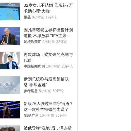
32岁女儿不结婚 母亲花7万
求助心理“大咖”
极昼
8小时前
19评论
因凡蒂诺就世界杯出售计划
道歉 不愿放弃FIFA主席职
位
足坛欧美汇
9小时前
32评论
再次炸场，梁文锋的克制与
代价
中国新闻周刊
10小时前
20评论
伊朗总统称与最高领袖联
络“非常困难”
参考消息
5小时前
59评论
新版76人强过当年宇宙勇？
这一次杜兰特错的离谱了
NBA广角
10小时前
36评论
被俄导弹“洗地”后，泽连斯