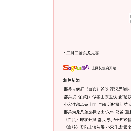
二月二抬头龙见喜
上网从搜狗开始
相关新闻
·
邵兵带病赶《白狼》首映 硬汉尽萌味
·
邵兵携《白狼》做客山东卫视 要"硬汉"
·
小宋佳忐忑做土匪 与邵兵谈"最纠结"
·
邵兵为龙凤胎选择淡出:六年"奶爸"重
·
《白狼》即将开播 邵兵与小宋佳"谈情
·
《白狼》登陆上海荧屏 小宋佳成"最文