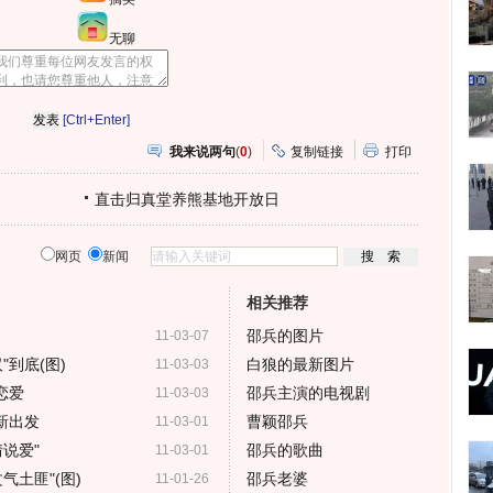
无聊
[Ctrl+Enter]
我来说两句
(
0
)
复制链接
打印
直击归真堂养熊基地开放日
网页
新闻
相关推荐
邵兵的图片
11-03-07
到底(图)
白狼的最新图片
11-03-03
恋爱
邵兵主演的电视剧
11-03-03
新出发
曹颖邵兵
11-03-01
说爱"
邵兵的歌曲
11-03-01
气土匪"(图)
邵兵老婆
11-01-26