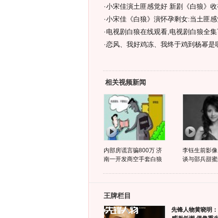
·
小宋佳演土匪感觉好 新剧《白狼》收
·
小宋佳《白狼》演怀孕剩女:当土匪感觉
·
电视剧白狼在线观看,电视剧白狼全集
·
恋风、我好鸡冻、我终于鸡到杨幂是
相关视频新闻
内部房谎言骗800万 济
李钰生前影像
南一开发商空手套白狼
谈与邵兵甜蜜
王牌栏目
先锋人物黄晓明：