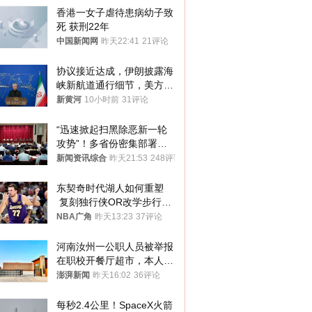
香港一女子虐待患病幼子致
死 获刑22年
中国新闻网
昨天22:41
21评论
协议接近达成，伊朗披露海
峡新航道通行细节，美方再
提“倒计时”
新黄河
10小时前
31评论
“迅速掀起扫黑除恶新一轮
攻势”！多省份密集部署，
公布举报方式
新闻资讯综合
昨天21:53
248评论
东契奇时代湖人如何重塑
 复刻独行侠OR改学步行
者？
NBA广角
昨天13:23
37评论
河南汝州一公职人员被举报
在职校开餐厅超市，本人回
应称“是给别人帮忙”
澎湃新闻
昨天16:02
36评论
每秒2.4公里！SpaceX火箭