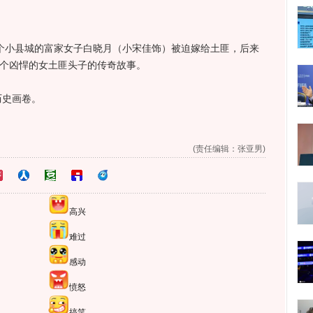
小县城的富家女子白晓月（小宋佳饰）被迫嫁给土匪，后来
一个凶悍的女土匪头子的传奇故事。
史画卷。
(责任编辑：张亚男)
高兴
难过
感动
愤怒
搞笑