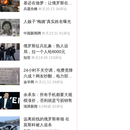
基还在做梦：让俄罗斯在冬
季前求和？
兵器先锋
昨天20:13
34评论
人贩子“梅姨”真实姓名曝光
中国新闻网
昨天23:31
61评论
俄罗斯征兵乱象：熟人设
局，拉一个人给8000元
知世
昨天19:29
153评论
24小时不关空调，电费竟降
六成？网友吵翻，电力部门
回应→
金羊网
昨天21:13
29评论
余承东：所有手机都要大规
模涨价，否则就是亏损销售
澎湃新闻
4小时前
42评论
远离前线的俄罗斯将领 在
莫斯科被人追杀