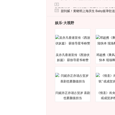
9
马蓉离婚后，砸1000万人民币给媒体要求
10
甜到腻！黄晓明上海庆生 Baby挺孕肚
娱乐·大视野
吴亦凡香港宣传《西游伏
邓超携《乘风
妖篇》 获徐导星爷称赞
快本 现场
闫妮亦正亦谐占贺岁 喜剧
《情圣》肖央
也要颜值担当
或成贺岁