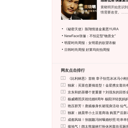
感谢低潮 偶像重
黄晓明开始意识到
情需要改变。……
《秘密天使》陈翔情迷金素恩YURA
NewFace张俪：不怕定型“物质女”
明星时尚周报：女明星的欲望衣橱
日韩时尚周报
好莱坞街拍周报
网友点击排行
1
《比利林恩》首映 章子怡范冰冰冯小刚
2
独家：买菜也要拗造型！金星携女逛街
3
京东和奶茶哪个更重要？刘强东的回答
4
杨威晒照庆祝结婚8周年 杨阳洋轻抚妈
5
艳压群芳！唐嫣修身长裙现身活动 仙气
6
独家：姚晨带小土豆逛商场 购置产后新
7
成都风味！张靓颖冯轲曝婚纱照 吃串串
8
接地气！阔太熊黛林打扮休闲逛街买厕