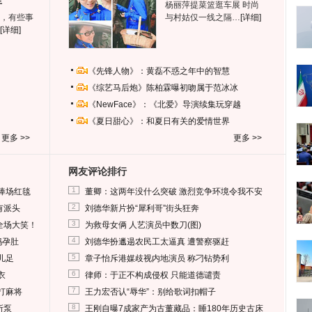
生
杨丽萍提菜篮逛车展 时尚
，有些事
与村姑仅一线之隔…
[详细]
[详细]
《先锋人物》：黄磊不惑之年中的智慧
《综艺马后炮》陈柏霖曝初吻属于范冰冰
《NewFace》：《北爱》导演续集玩穿越
《夏日甜心》：和夏日有关的爱情世界
更多 >>
更多 >>
网友评论排行
1
捧场红毯
董卿：这两年没什么突破 激烈竞争环境令我不安
2
有派头
刘德华新片扮“犀利哥”街头狂奔
3
全场大笑！
为救母女俩 人艺演员中数刀(图)
4
妈孕肚
刘德华扮邋遢农民工太逼真 遭警察驱赶
5
儿足
章子怡斥港媒歧视内地演员 称刁钻势利
6
衣
律师：于正不构成侵权 只能道德谴责
7
打麻将
王力宏否认“辱华”：别给歌词扣帽子
8
所泵
王刚自曝7成家产为古董藏品：睡180年历史古床