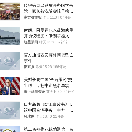
传销头目出狱后开办国学书
院，家长被洗脑称孩子挨打
才有效果
南方都市报
昨天11:34
67评论
伊朗、阿曼霍尔木兹海峡重
开协议曝光：伊朗掌控入湾
航道，与阿曼平分“服务费”
红星新闻
昨天13:28
32评论
官方通报西安赛格商场坠亡
事件
新京报
昨天15:08
186评论
美财长要中国“全面履约”交
出稀土，把中企黑名单凑到
187家，中方做最坏打算
海上武器杂谈
前天16:02
41评论
日方新版《防卫白皮书》妄
议中国台湾事务，中方：强
烈不满、坚决反对，已向日
环球网
昨天18:40
21评论
方严正交涉
第二名被指花钱劝退第一名 