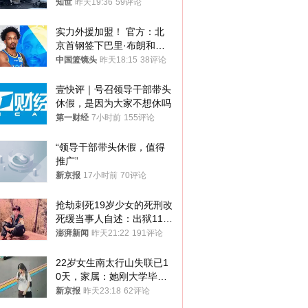
知世
昨天19:36
59评论
实力外援加盟！ 官方：北
京首钢签下巴里·布朗和桑
普森
中国篮镜头
昨天18:15
38评论
壹快评｜号召领导干部带头
休假，是因为大家不想休吗
第一财经
7小时前
155评论
“领导干部带头休假，值得
推广”
新京报
17小时前
70评论
抢劫刺死19岁少女的死刑改
死缓当事人自述：出狱11年
间始终刻意躲避被害人家属
澎湃新闻
昨天21:22
191评论
22岁女生南太行山失联已1
0天，家属：她刚大学毕业
想到山里旅行
新京报
昨天23:18
62评论