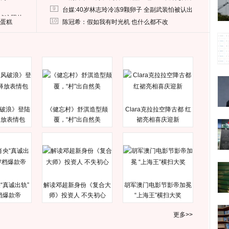
9
台媒:40岁林志玲冷冻9颗卵子 全副武装怕被认出
删掉这照片
10
送蛋糕
陈冠希：假如我有时光机 也什么都不改
破浪》登陆
《健忘村》舒淇造型颠
Clara克拉拉空降古都 红
释放表情包
覆，“村”出自然美
裙亮相喜庆迎新
“真诚出轨”
解读邓超新身份《复合大
胡军澳门电影节影帝加冕
档爆款帝
师》投资人 不失初心
“上海王”横扫大奖
更多>>